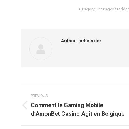
Category:
Uncategorizeddd
Author:
beheerder
Post
PREVIOUS
navigation
Comment le Gaming Mobile
Previous
d’AmonBet Casino Agit en Belgique
post: