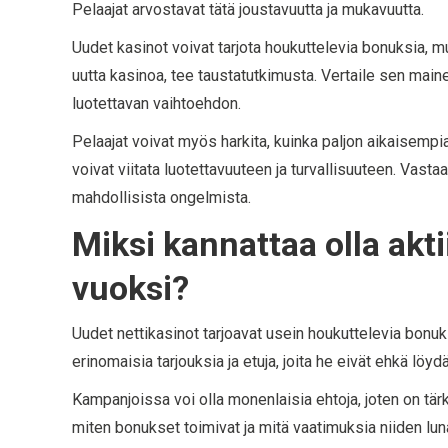
Pelaajat arvostavat tätä joustavuutta ja mukavuutta.
Uudet kasinot voivat tarjota houkuttelevia bonuksia, mu
uutta kasinoa, tee taustatutkimusta. Vertaile sen mainet
luotettavan vaihtoehdon.
Pelaajat voivat myös harkita, kuinka paljon aikaisempia
voivat viitata luotettavuuteen ja turvallisuuteen. Vastaa
mahdollisista ongelmista.
Miksi kannattaa olla akt
vuoksi?
Uudet nettikasinot tarjoavat usein houkuttelevia bonuksi
erinomaisia tarjouksia ja etuja, joita he eivät ehkä löyd
Kampanjoissa voi olla monenlaisia ehtoja, joten on tä
miten bonukset toimivat ja mitä vaatimuksia niiden lun