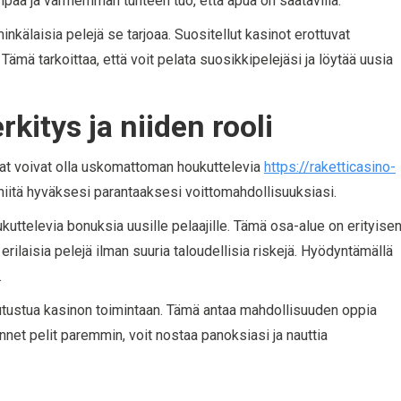
aa ja varmemman tunteen tuo, että apua on saatavilla.
inkälaisia pelejä se tarjoaa. Suositellut kasinot erottuvat
Tämä tarkoittaa, että voit pelata suosikkipelejäsi ja löytää uusia
kitys ja niiden rooli
jat voivat olla uskomattoman houkuttelevia
https://raketticasino-
 niitä hyväksesi parantaaksesi voittomahdollisuuksiasi.
kuttelevia bonuksia uusille pelaajille. Tämä osa-alue on erityise
erilaisia pelejä ilman suuria taloudellisia riskejä. Hyödyntämällä
.
 tutustua kasinon toimintaan. Tämä antaa mahdollisuuden oppia
unnet pelit paremmin, voit nostaa panoksiasi ja nauttia