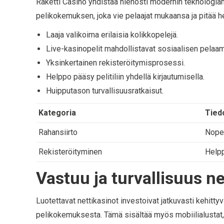
Raketti Casino yhdistää hienosti modernin teknologian
pelikokemuksen, joka vie pelaajat mukaansa ja pitää he
Laaja valikoima erilaisia kolikkopelejä.
Live-kasinopelit mahdollistavat sosiaalisen pelaa
Yksinkertainen rekisteröitymisprosessi.
Helppo pääsy pelitiliin yhdellä kirjautumisella.
Huipputason turvallisuusratkaisut.
Kategoria
Tied
Rahansiirto
Nopea
Rekisteröityminen
Helpp
Vastuu ja turvallisuus n
Luotettavat nettikasinot investoivat jatkuvasti kehittyvi
pelikokemuksesta. Tämä sisältää myös mobiilialustat, 