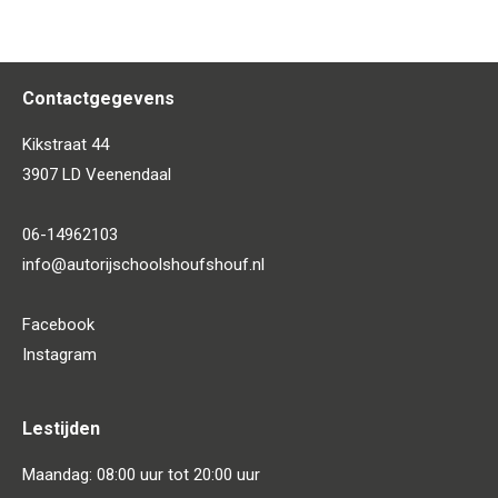
Contactgegevens
Kikstraat 44
3907 LD Veenendaal
06-14962103
info@autorijschoolshoufshouf.nl
Facebook
Instagram
Lestijden
Maandag: 08:00 uur tot 20:00 uur