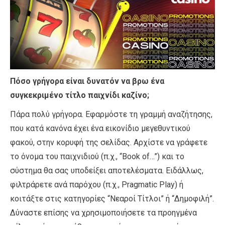
Πόσο γρήγορα είναι δυνατόν να βρω ένα
συγκεκριμένο τίτλο παιχνίδι καζίνο;
Πάρα πολύ γρήγορα. Εφαρμόστε τη γραμμή αναζήτησης,
που κατά κανόνα έχει ένα εικονίδιο μεγεθυντικού
φακού, στην κορυφή της σελίδας. Αρχίστε να γράφετε
το όνομα του παιχνιδιού (π.χ., “Book of…”) και το
σύστημα θα σας υποδείξει αποτελέσματα. Ειδάλλως,
φιλτράρετε ανά παρόχου (π.χ., Pragmatic Play) ή
κοιτάξτε στις κατηγορίες “Νεαροί Τίτλοι” ή “Δημοφιλή”.
Δύναστε επίσης να χρησιμοποιήσετε τα προηγμένα