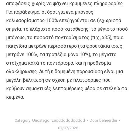
αποφάσεις χωρίς να ψάχνει κρυμμένες πληροφορίες.
Για παράδειγμα, οι όροι για ένα μπόνους
καλωσορίσματος 100% επεξηγούνται σε ξεχωριστά
σημεία: το ελάχιστο ποσό κατάθεσης, το μέγιστο ποσό
μπόνους, το ποσοστό πονταρίσματος (π.χ., x35), ποια
παιχνίδια μετράνε περισσότερο (τα φρουτάκια ίσως
μετράνε 100%, τα τραπέζια μόνο 10%), το μέγιστο
στοίχημα κατά το πόντάρισμα, και η προθεσμία
ολοκλήρωσης. Αυτή η δομημένη παρουσίαση είναι μια
μεγάλη βελτίωση σε σχέση με πλατφόρμες που
κρύβουν σημαντικές λεπτομέρειες μέσα σε ατελείωτα
κείμενα.
Category:
Uncategorizedddddddddddd
Door
beheerder
07/07/2026