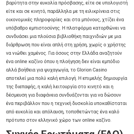
βαρύτητα στην ευκολία πρόσβασης, είτε σε υπολογιστή
είτε και σε κινητό, παράλληλα με τη ειλικρίνεια στις
οικονομικές πληροφορίες και στα μπόνους, χτίζει ένα
υπόβαθρο εμπιστοσύνης. Η πλατφόρμα κατορθώνει να
συνδυάσει μια πλούσια βιβλιοθήκη παιχνιδιών με μια
διάρθρωση που είναι απλή στη χρήση, χωρίς ο χρήστης
να νιώθει χαμένος. Για όσους στην Ελλάδα αναζητούν
ένα online καζίνο όπου η πλοήγηση δεν είναι εμπόδιο
αλλά βοήθεια για ψυχαγωγία, το Glorion Casino
αποτελεί μια πολύ καλή επιλογή. Η επιμελής δημιουργία
της διεπαφής, η καλή λειτουργία στο κινητό και η
δέσμευση για διαφάνεια συνδυάζονται για να δώσουν
ένα περιβάλλον που η τεχνική δυσκολία υποκαθίσταται
από ευκολία και απόλαυση, τοποθετώντας ένα καλό
πρότυπο στον ελληνικό χώρο των online καζίνο.
Συχνές Ερωτήματα (FAQ)