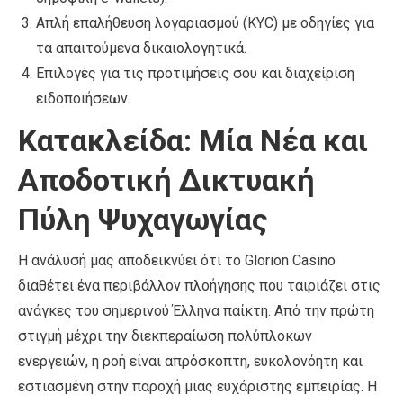
Απλή επαλήθευση λογαριασμού (KYC) με οδηγίες για
τα απαιτούμενα δικαιολογητικά.
Επιλογές για τις προτιμήσεις σου και διαχείριση
ειδοποιήσεων.
Κατακλείδα: Μία Νέα και
Αποδοτική Δικτυακή
Πύλη Ψυχαγωγίας
Η ανάλυσή μας αποδεικνύει ότι το Glorion Casino
διαθέτει ένα περιβάλλον πλοήγησης που ταιριάζει στις
ανάγκες του σημερινού Έλληνα παίκτη. Από την πρώτη
στιγμή μέχρι την διεκπεραίωση πολύπλοκων
ενεργειών, η ροή είναι απρόσκοπτη, ευκολονόητη και
εστιασμένη στην παροχή μιας ευχάριστης εμπειρίας. Η