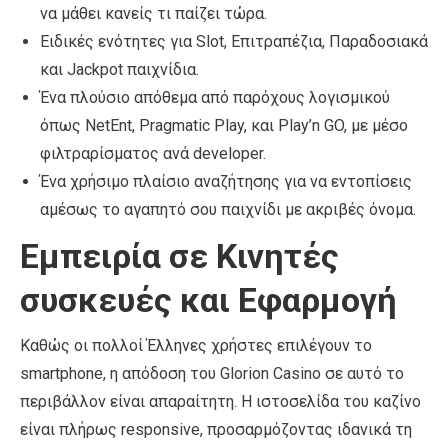
να μάθει κανείς τι παίζει τώρα.
Ειδικές ενότητες για Slot, Επιτραπέζια, Παραδοσιακά
και Jackpot παιχνίδια.
Ένα πλούσιο απόθεμα από παρόχους λογισμικού
όπως NetEnt, Pragmatic Play, και Play’n GO, με μέσο
φιλτραρίσματος ανά developer.
Ένα χρήσιμο πλαίσιο αναζήτησης για να εντοπίσεις
αμέσως το αγαπητό σου παιχνίδι με ακριβές όνομα.
Εμπειρία σε Κινητές
συσκευές και Εφαρμογή
Καθώς οι πολλοί Έλληνες χρήστες επιλέγουν το
smartphone, η απόδοση του Glorion Casino σε αυτό το
περιβάλλον είναι απαραίτητη. Η ιστοσελίδα του καζίνο
είναι πλήρως responsive, προσαρμόζοντας ιδανικά τη