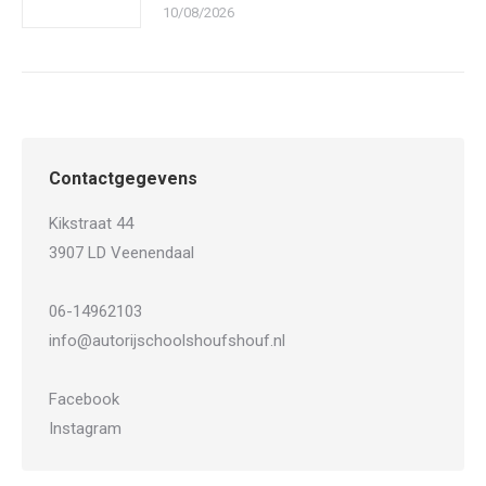
10/08/2026
Contactgegevens
Kikstraat 44
3907 LD Veenendaal
06-14962103
info@autorijschoolshoufshouf.nl
Facebook
Instagram