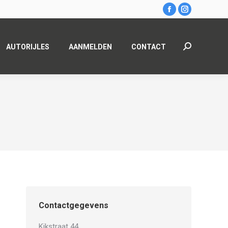
Facebook
Instagram
page
page
opens
opens
AUTORIJLES
AANMELDEN
CONTACT
Search:
in
in
new
new
window
window
Contactgegevens
Kikstraat 44