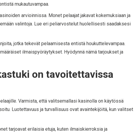
ä entistä mukautuvampaa.
kasinoiden arvioinnissa. Monet pelaajat jakavat kokemuksiaan ja
kemään valintoja. Lue eri peliarvostelut huolellisesti saadaksesi
anjoita, jotka tekevät pelaamisesta entistä houkuttelevampaa.
ylimääräiset ilmaispyöräytykset. Hyödynnä nämä tarjoukset ja
kastuki on tavoitettavissa
laajille. Varmista, että valitsemallasi kasinolla on käytössä
oitu. Luotettavuus ja turvallisuus ovat avaintekijöitä, kun valitset
et tarjoavat erilaisia etuja, kuten ilmaiskierroksia ja