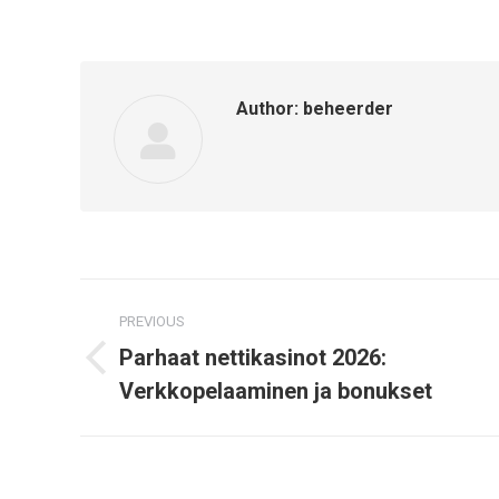
Author:
beheerder
Post
PREVIOUS
navigation
Parhaat nettikasinot 2026:
Previous
Verkkopelaaminen ja bonukset
post: