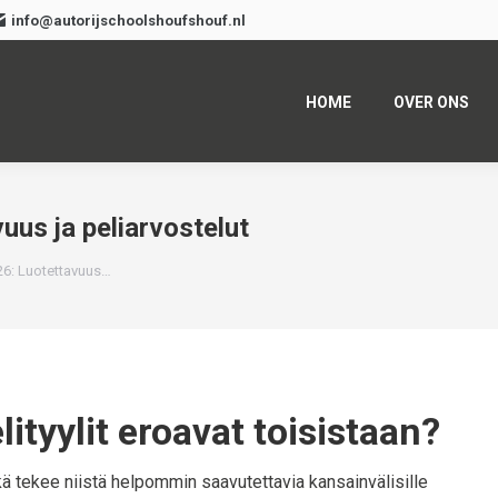
info@autorijschoolshoufshouf.nl
HOME
OVER ONS
uus ja peliarvostelut
26: Luotettavuus…
ityylit eroavat toisistaan?
ikä tekee niistä helpommin saavutettavia kansainvälisille