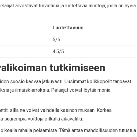
jat arvostavat turvallisia ja luotettavia alustoja, joilla on hyviä
Luotettavuus
5/5
4.5/5
valikoiman tutkimiseen
a niiden suosio kasvaa jatkuvasti. Uusimmat kolikkopelit tarjoavat
ksia ja ilmaiskierroksia. Pelaajat voivat löytää monia
tit, sillä ne voivat vaihdella kasinon mukaan. Korkea
a suurempia voittoja pitkällä aikavälillä.
 oikealla rahalla pelaamista. Tämä antaa mahdollisuuden tutustua