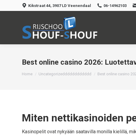
Kikstraat 44, 3907 LD Veenendaal
06-14962103
Best online casino 2026: Luotettav
Je bent hier:
Home
Uncategorizedddddddddddd
Best online casino 20
Miten nettikasinoiden pel
Kasinopelit ovat nykyään saatavilla monilla kielillä, m