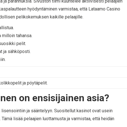
 ja parannuksia. Sivuston tiimi kuuntelee aktiivisesti pelaajien
siakaspalautteen hyödyntäminen varmistaa, että Lataamo Casino
ollisen pelikokemuksen kaikille pelaajille.
llistua.
 milloin tahansa.
uosikki pelit.
t ja sähköposti.
in.
olikkopelit ja pöytäpelit.
nen on ensisijainen asia?
n lisensointiin ja sääntelyyn. Suositellut kasinot ovat usein
ä. Tämä lisää pelaajien luottamusta ja varmistaa, että heidän