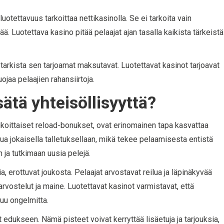
luotettavuus tarkoittaa nettikasinolla. Se ei tarkoita vain
tää. Luotettava kasino pitää pelaajat ajan tasalla kaikista tärkeistä
, tarkista sen tarjoamat maksutavat. Luotettavat kasinot tarjoavat
ojaa pelaajien rahansiirtoja.
ätä yhteisöllisyyttä?
ikoittaiset reload-bonukset, ovat erinomainen tapa kasvattaa
tua jokaisella talletuksellaan, mikä tekee pelaamisesta entistä
a tutkimaan uusia pelejä.
sia, erottuvat joukosta. Pelaajat arvostavat reilua ja läpinäkyvää
 arvostelut ja maine. Luotettavat kasinot varmistavat, että
juu ongelmitta.
t edukseen. Nämä pisteet voivat kerryttää lisäetuja ja tarjouksia,