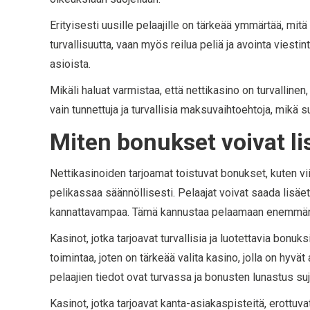
Erityisesti uusille pelaajille on tärkeää ymmärtää, mitä 
turvallisuutta, vaan myös reilua peliä ja avointa viestin
asioista.
Mikäli haluat varmistaa, että nettikasino on turvallinen
vain tunnettuja ja turvallisia maksuvaihtoehtoja, mikä su
Miten bonukset voivat lis
Nettikasinoiden tarjoamat toistuvat bonukset, kuten vi
pelikassaa säännöllisesti. Pelaajat voivat saada lisäe
kannattavampaa. Tämä kannustaa pelaamaan enemmän j
Kasinot, jotka tarjoavat turvallisia ja luotettavia bonuk
toimintaa, joten on tärkeää valita kasino, jolla on hyvät
pelaajien tiedot ovat turvassa ja bonusten lunastus su
Kasinot, jotka tarjoavat kanta-asiakaspisteitä, erottuva