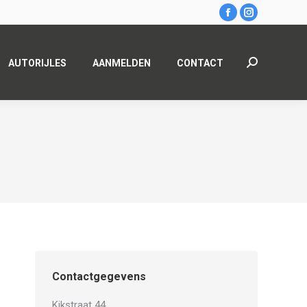
Facebook
Instagram
page
page
opens
opens
AUTORIJLES
AANMELDEN
CONTACT
Search:
in
in
new
new
window
window
Contactgegevens
Kikstraat 44