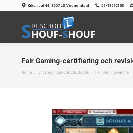
Kikstraat 44, 3907 LD Veenendaal
06-14962103
Fair Gaming-certifiering och revis
Je bent hier:
Home
Uncategorizedddddddddddd
Fair Gaming-certifieri