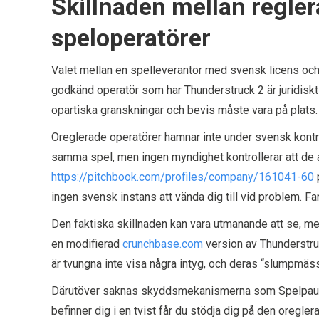
Skillnaden mellan regler
speloperatörer
Valet mellan en spelleverantör med svensk licens och en
godkänd operatör som har Thunderstruck 2 är juridiskt
opartiska granskningar och bevis måste vara på plats.
Oreglerade operatörer hamnar inte under svensk kontrol
samma spel, men ingen myndighet kontrollerar att de 
https://pitchbook.com/profiles/company/161041-60
ingen svensk instans att vända dig till vid problem. Fa
Den faktiska skillnaden kan vara utmanande att se, me
en modifierad
crunchbase.com
version av Thunderstru
är tvungna inte visa några intyg, och deras “slumpmässi
Därutöver saknas skyddsmekanismerna som Spelpaus o
befinner dig i en tvist får du stödja dig på den oregler