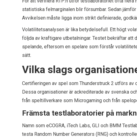
För att verifiera RTP:n utför testlaboratoriet ofta fler
statistiska felmarginalen blir försumbar. Sedan jämfö
Avvikelsen måste ligga inom strikt definierade, godkä
Volatilitetsanalysen är lika betydelsefull. Ett högt vol
följda av kraftigare utbetalningar. Testet bekräftar att
spelande, eftersom en spelare som förstår volatiliteten
sätt.
Vilka slags organisatione
Certifieringen av spel som Thunderstruck 2 utförs av
Dessa organisationer är ackrediterade av svenska och
från speltillverkare som Microgaming och från speloper
Främsta testlaboratorier på mark
Namn som eCOGRA, iTech Labs, GLI och BMM Testlabs hö
testa Random Number Generators (RNG) och kontrollera 