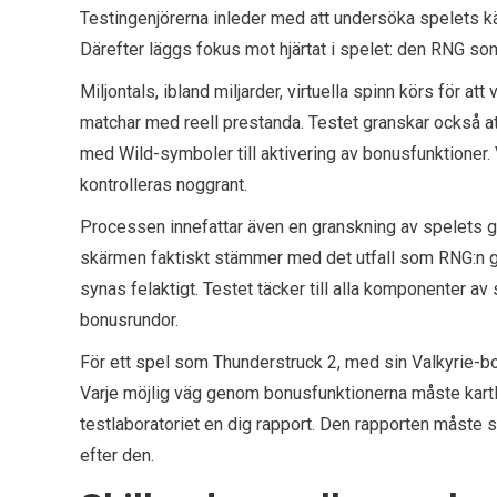
Testingenjörerna inleder med att undersöka spelets käll
Därefter läggs fokus mot hjärtat i spelet: den RNG som 
Miljontals, ibland miljarder, virtuella spinn körs för at
matchar med reell prestanda. Testet granskar också att 
med Wild-symboler till aktivering av bonusfunktioner
kontrolleras noggrant.
Processen innefattar även en granskning av spelets gra
skärmen faktiskt stämmer med det utfall som RNG:n gene
synas felaktigt. Testet täcker till alla komponenter av
bonusrundor.
För ett spel som Thunderstruck 2, med sin Valkyrie-bon
Varje möjlig väg genom bonusfunktionerna måste kartlä
testlaboratoriet en dig rapport. Den rapporten måste 
efter den.