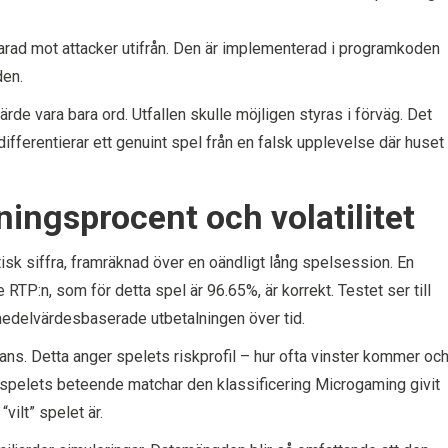
varad mot attacker utifrån. Den är implementerad i programkoden
den.
ärde vara bara ord. Utfallen skulle möjligen styras i förväg. Det
 differentierar ett genuint spel från en falsk upplevelse där huset
ningsprocent och volatilitet
isk siffra, framräknad över en oändligt lång spelsession. En
RTP:n, som för detta spel är 96.65%, är korrekt. Testet ser till
medelvärdesbaserade utbetalningen över tid.
rians. Detta anger spelets riskprofil – hur ofta vinster kommer oc
att spelets beteende matchar den klassificering Microgaming givit
vilt” spelet är.