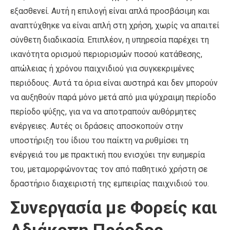
εξασθενεί. Αυτή η επιλογή είναι απλά προσβάσιμη και
αναπτύχθηκε να είναι απλή στη χρήση, χωρίς να απαιτεί
σύνθετη διαδικασία. Επιπλέον, η υπηρεσία παρέχει τη
ικανότητα ορισμού περιορισμών ποσού κατάθεσης,
απώλειας ή χρόνου παιχνιδιού για συγκεκριμένες
περιόδους. Αυτά τα όρια είναι αυστηρά και δεν μπορούν
να αυξηθούν παρά μόνο μετά από μια ψύχραιμη περίοδο
περίοδο ψύξης, για να να αποτραπούν αυθόρμητες
ενέργειες. Αυτές οι δράσεις αποσκοπούν στην
υποστήριξη του ίδιου του παίκτη να ρυθμίσει τη
ενέργειά του με πρακτική που ενισχύει την ευημερία
του, μεταμορφώνοντας τον από παθητικό χρήστη σε
δραστήριο διαχειριστή της εμπειρίας παιχνιδιού του.
Συνεργασία με Φορείς και
Αδιάκοπη Πρόοδος