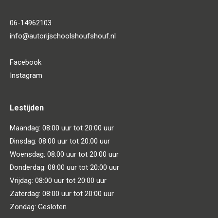
06-14962103
info@autorijschoolshoufshouf.nl
Facebook
Instagram
Lestijden
Maandag: 08:00 uur tot 20:00 uur
Dinsdag: 08:00 uur tot 20:00 uur
Woensdag: 08:00 uur tot 20:00 uur
Donderdag: 08:00 uur tot 20:00 uur
Vrijdag: 08:00 uur tot 20:00 uur
Zaterdag: 08:00 uur tot 20:00 uur
Zondag: Gesloten