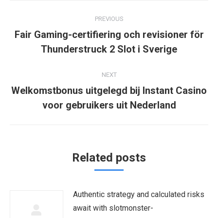
Post
PREVIOUS
navigation
Fair Gaming-certifiering och revisioner för
Previous
Thunderstruck 2 Slot i Sverige
post:
NEXT
Welkomstbonus uitgelegd bij Instant Casino
Next
voor gebruikers uit Nederland
post:
Related posts
Authentic strategy and calculated risks
await with slotmonster-