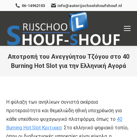
06-14962103
info@autorijschoolshoufshouf.nl
Αποτροπή του Ανεγγύητου Τζόγου στο 40
Burning Hot Slot για την Ελληνική Αγορά
Je bent hier:
Η φύλαξη των ανηλίκων συνιστά ακέραια
προτεραιότητα και θεμελιώδη ηθική υποχρέωση για
κάθε υπεύθυνο ψυχαγωγικό πλατφόρμα, όπως το
40
Burning Hot Slot Κριτικεσ
. Στο ελληνικό ψηφιακό τοπίο,
όπου οι διαδικτυακές υπηρεσίες είναι εύκολα, η