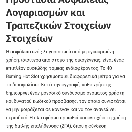
Λογαριασμών και
Τραπεζικών Στοιχείων
Στοιχείων
Η ασφάλεια ενός λογαριασμού από μη εγκεκριμένη
χρήση, ιδιαίτερα από άτομο της οικογένειας, είναι ένας
επιπλέον ουσιώδης τομέας ενδιαφέροντος. Το 40
Burning Hot Slot χρησιμοποιεί διαφορετικά μέτρα για να
το διασφαλίσει. Κατά την εγγραφή, κάθε χρήστης
δημιουργεί έναν μοναδικό συνδυασμό ονόματος χρήστη
και δυνατού κωδικού πρόσβασης, τον οποίο συνιστάται
να μην μοιράζεται σε κανέναν και να τον ανανεώνει
περιοδικά. Η πλατφόρμα προωθεί και ενισχύει τη χρήση
της διπλής επαλήθευσης (2FA), όπου η σύνδεση