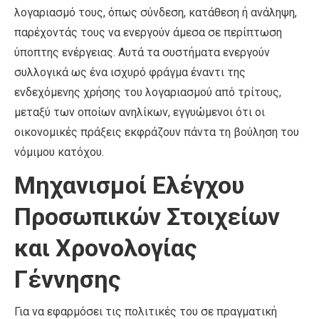
λογαριασμό τους, όπως σύνδεση, κατάθεση ή ανάληψη,
παρέχοντάς τους να ενεργούν άμεσα σε περίπτωση
ύποπτης ενέργειας. Αυτά τα συστήματα ενεργούν
συλλογικά ως ένα ισχυρό φράγμα έναντι της
ενδεχόμενης χρήσης του λογαριασμού από τρίτους,
μεταξύ των οποίων ανηλίκων, εγγυώμενοι ότι οι
οικονομικές πράξεις εκφράζουν πάντα τη βούληση του
νόμιμου κατόχου.
Μηχανισμοί Ελέγχου
Προσωπικών Στοιχείων
και Χρονολογίας
Γέννησης
Για να εφαρμόσει τις πολιτικές του σε πραγματική