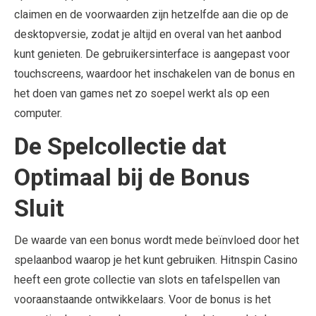
claimen en de voorwaarden zijn hetzelfde aan die op de
desktopversie, zodat je altijd en overal van het aanbod
kunt genieten. De gebruikersinterface is aangepast voor
touchscreens, waardoor het inschakelen van de bonus en
het doen van games net zo soepel werkt als op een
computer.
De Spelcollectie dat
Optimaal bij de Bonus
Sluit
De waarde van een bonus wordt mede beïnvloed door het
spelaanbod waarop je het kunt gebruiken. Hitnspin Casino
heeft een grote collectie van slots en tafelspellen van
vooraanstaande ontwikkelaars. Voor de bonus is het