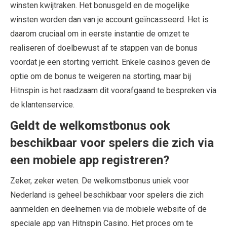
winsten kwijtraken. Het bonusgeld en de mogelijke
winsten worden dan van je account geïncasseerd. Het is
daarom cruciaal om in eerste instantie de omzet te
realiseren of doelbewust af te stappen van de bonus
voordat je een storting verricht. Enkele casinos geven de
optie om de bonus te weigeren na storting, maar bij
Hitnspin is het raadzaam dit voorafgaand te bespreken via
de klantenservice.
Geldt de welkomstbonus ook
beschikbaar voor spelers die zich via
een mobiele app registreren?
Zeker, zeker weten. De welkomstbonus uniek voor
Nederland is geheel beschikbaar voor spelers die zich
aanmelden en deelnemen via de mobiele website of de
speciale app van Hitnspin Casino. Het proces om te