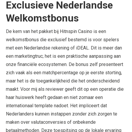
Exclusieve Nederlandse
Welkomstbonus
De kern van het pakket bij Hitnspin Casino is een
welkomstbonus die exclusief bestemd is voor spelers
met een Nederlandse rekening of iDEAL. Dit is meer dan
een marketingtruc; het is een praktische aanpassing aan
onze financiële ecosystemen. De bonus zelf presenteert
zich vaak als een matchpercentage op je eerste storting,
maar het is de toegankelijkheid die het onderscheidend
maakt. Voor mij als reviewer geeft dit op een operatie die
haar huiswerk heeft gedaan en niet zomaar een
internationaal template nadoet. Het impliceert dat
Nederlanders kunnen instappen zonder zich zorgen te
maken over valutaconversies of onbekende
betaalmethoden. Deze toespitsing op de lokale ervaring