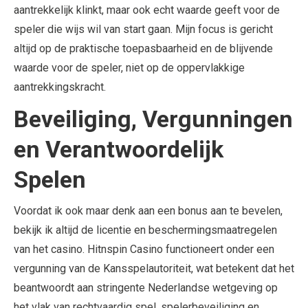
aantrekkelijk klinkt, maar ook echt waarde geeft voor de
speler die wijs wil van start gaan. Mijn focus is gericht
altijd op de praktische toepasbaarheid en de blijvende
waarde voor de speler, niet op de oppervlakkige
aantrekkingskracht.
Beveiliging, Vergunningen
en Verantwoordelijk
Spelen
Voordat ik ook maar denk aan een bonus aan te bevelen,
bekijk ik altijd de licentie en beschermingsmaatregelen
van het casino. Hitnspin Casino functioneert onder een
vergunning van de Kansspelautoriteit, wat betekent dat het
beantwoordt aan stringente Nederlandse wetgeving op
het vlak van rechtvaardig spel, spelerbeveiliging en