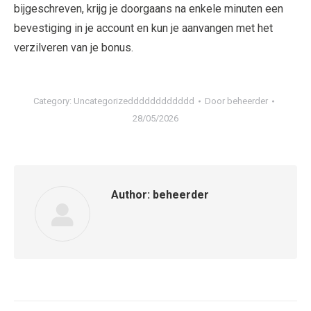
bijgeschreven, krijg je doorgaans na enkele minuten een
bevestiging in je account en kun je aanvangen met het
verzilveren van je bonus.
Category:
Uncategorizedddddddddddd
Door
beheerder
28/05/2026
Author:
beheerder