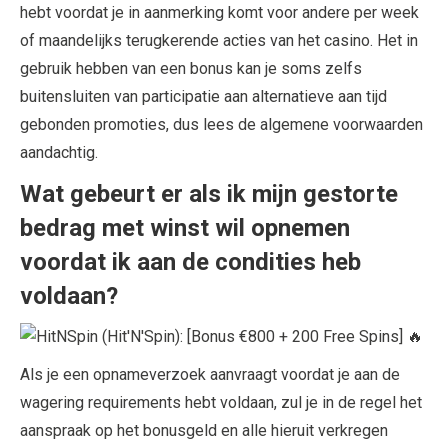
hebt voordat je in aanmerking komt voor andere per week
of maandelijks terugkerende acties van het casino. Het in
gebruik hebben van een bonus kan je soms zelfs
buitensluiten van participatie aan alternatieve aan tijd
gebonden promoties, dus lees de algemene voorwaarden
aandachtig.
Wat gebeurt er als ik mijn gestorte
bedrag met winst wil opnemen
voordat ik aan de condities heb
voldaan?
Als je een opnameverzoek aanvraagt voordat je aan de
wagering requirements hebt voldaan, zul je in de regel het
aanspraak op het bonusgeld en alle hieruit verkregen