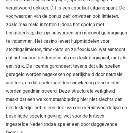
verantwoord gokken. Dit is een absoluut uitgangspunt. De
voorwaarden van de bonus zelf omvatten ook limieten,
zoals maximale inzetten tijdens het spelen met
bonusbedrag, die zijn ontworpen om risicovol gedragingen
te indammen. Het casino levert hulpmiddelen voor
stortingslimieten, time-outs en zelfexclusie, wat aantoont
dat het aanbod bestemd is als een leuk beginpunt, niet als
een strik. De licentie garandeert tevens dat alle spellen
geregeld worden nagekeken op eerlijkheid door neutrale
auditors, en dat spelersgelden nauwkeurig gescheiden
worden geadministreerd. Deze structurele veiligheid
maakt dat een welkomstaanbieding hier niet slechts dan
een lokkertje; het is een deel van een verantwoordelijke en
beveiligde speelomgeving, wat voor de kritisch
ingestelde Nederlandse speler een doorslaggevende
factor is.