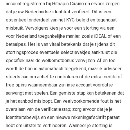
account registreren bij Hitnspin Casino en ervoor zorgen
dat je uw Nederlandse identiteit verifieert. Dit is een
essentieel onderdeel van het KYC-beleid en tegengaat
misbruik. Vervolgens kies je voor een storting via een
voor Nederland toegankelijke manier, zoals iDEAL of een
betaalpas. Het is van vitaal betekenis dat je tijdens dit
stortingsproces eventuele selectievakjes aankruist die
specifiek naar de welkomstbonus verwijzen. Af en toe
wordt de bonus automatisch toegekend, maar ik adviseer
steeds aan om actief te controleren of de extra credits of
free spins waarneembaar zijn in je account voordat je
aanvangt met spelen. Een gemiste stap kan betekenen dat
je het aanbod misloopt. Een veelvoorkomende fout is het
overslaan van de verificatiestap; zorg ervoor dat je je
identiteitsbewijs en een nieuwe rekeningafschrift paraat
hebt om uitstel te verhinderen. Wanneer je storting is