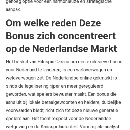
genoeg optie voor een harmonieuze en strategische
aanpak.
Om welke reden Deze
Bonus zich concentreert
op de Nederlandse Markt
Het besluit van Hitnspin Casino om een exclusieve bonus
voor Nederland te lanceren, is een weloverwogen en
weloverwogen zet. De Nederlandse online gokmarkt is
sinds de legalisering rijper en meer gereguleerd
geworden, wat spelers bewuster maakt. Een bonus die
aansluit bij lokale betaalgewoonten en heldere, duidelijke
voorwaarden biedt, richt zich tot deze nieuwe generatie
spelers aan. Het toont respect voor de Nederlandse
wetgeving en de Kansspelautoriteit. Voor mij als analyst