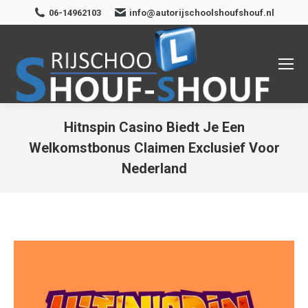
06-14962103
info@autorijschoolshoufshouf.nl
Hitnspin Casino Biedt Je Een
Welkomstbonus Claimen Exclusief Voor
Nederland
Je bent hier: