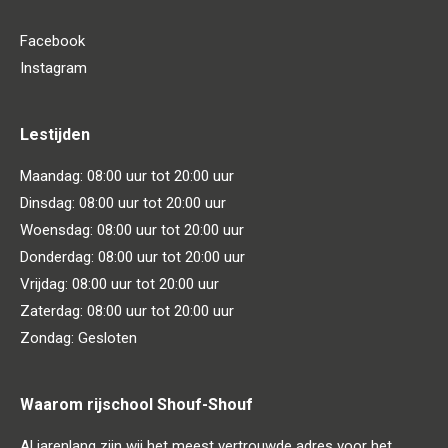
Facebook
Instagram
Lestijden
Maandag: 08:00 uur tot 20:00 uur
Dinsdag: 08:00 uur tot 20:00 uur
Woensdag: 08:00 uur tot 20:00 uur
Donderdag: 08:00 uur tot 20:00 uur
Vrijdag: 08:00 uur tot 20:00 uur
Zaterdag: 08:00 uur tot 20:00 uur
Zondag: Gesloten
Waarom rijschool Shouf-Shouf
Al jarenlang zijn wij het meest vertrouwde adres voor het