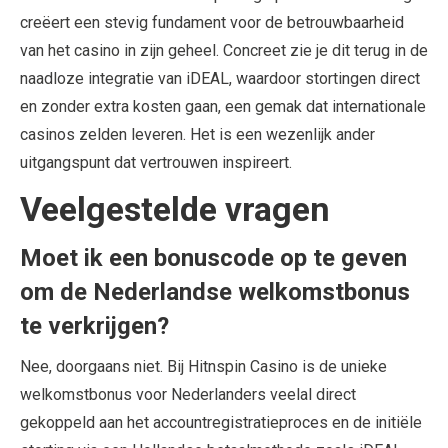
creëert een stevig fundament voor de betrouwbaarheid
van het casino in zijn geheel. Concreet zie je dit terug in de
naadloze integratie van iDEAL, waardoor stortingen direct
en zonder extra kosten gaan, een gemak dat internationale
casinos zelden leveren. Het is een wezenlijk ander
uitgangspunt dat vertrouwen inspireert.
Veelgestelde vragen
Moet ik een bonuscode op te geven
om de Nederlandse welkomstbonus
te verkrijgen?
Nee, doorgaans niet. Bij Hitnspin Casino is de unieke
welkomstbonus voor Nederlanders veelal direct
gekoppeld aan het accountregistratieproces en de initiële