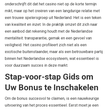
onderschrijft dit dat het casino niet op de korte termijn
mikt, maar op het creëren van een langdurige relatie met
een trouwe spelersgroep uit Nederland. Het is een teken
van kwaliteit en inzet. In de praktijk omzet dit zich naar
een aanbod dat rekening houdt met de Nederlandse
mentaliteit: transparantie, gemak en een gevoel van
veiligheid. Het casino profileert zich niet als een
exotische buitenstaander, maar als een betrouwbare partij
binnen het Nederlandse ecosysteem, wat essentieel is
voor duurzaam succes in deze markt.
Stap-voor-stap Gids om
Uw Bonus te Inschakelen
Om de bonus succesvol te claimen, is een nauwkeurige
uitvoering van het proces essentieel. Eerst moet je een