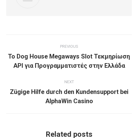
Post
PREVIOUS
navigation
Το Dog House Megaways Slot Τεκμηρίωση
Previous
API για Προγραμματιστές στην Ελλάδα
post:
NEXT
Zügige Hilfe durch den Kundensupport bei
Next
AlphaWin Casino
post:
Related posts