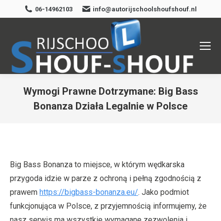
06-14962103
info@autorijschoolshoufshouf.nl
Wymogi Prawne Dotrzymane: Big Bass
Bonanza Działa Legalnie w Polsce
Je bent hier:
Big Bass Bonanza to miejsce, w którym wędkarska
przygoda idzie w parze z ochroną i pełną zgodnością z
prawem
https://bigbass-bonanza.eu/
. Jako podmiot
funkcjonująca w Polsce, z przyjemnością informujemy, że
nasz serwis ma wszystkie wymagane zezwolenia i