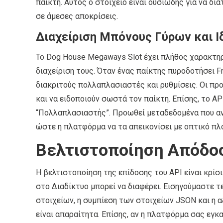
παίκτη. Αυτός ο στοιχείο είναι ουσιώδης για να δια
σε άμεσες αποκρίσεις.
Διαχείριση Μπόνους Γύρων και Ι
Το Dog House Megaways Slot έχει πλήθος χαρακτηρι
διαχείριση τους. Όταν ένας παίκτης πυροδοτήσει Fr
διακριτούς πολλαπλασιαστές και ρυθμίσεις. Οι πρ
και να ειδοποιούν σωστά τον παίκτη. Επίσης, το AP
“Πολλαπλασιαστής”. Προωθεί μεταδεδομένα που αν
ώστε η πλατφόρμα να τα απεικονίσει με οπτικό πλο
Βελτιστοποίηση Απόδοσ
Η βελτιστοποίηση της επίδοσης του API είναι κρίσ
στο Διαδίκτυο μπορεί να διαφέρει. Εισηγούμαστε 
στοιχείων, η συμπίεση των στοιχείων JSON και η 
είναι απαραίτητα. Επίσης, αν η πλατφόρμα σας εγ