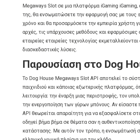
Megaways Slot σε μια πλατφόρμα iGaming iGaming, α
της, θα ενσωματώσετε την εφαρμογή σας με τους se
χρόνο και θα προσαρμόσετε την εμπειρία χρήστη γ
αρχές, τις υπάρχουσες μεθόδους και εφαρμόσιμες 
εταιρείες εταιρείες τεχνολογίας εκμεταλλεύονται 
διασκεδαστικές λύσεις.
Παρουσίαση στο Dog Ho
Το Dog House Megaways Slot API αποτελεί το σύστ
παιχνιδιού και κάποιας εξωτερικής πλατφόρμας, όπω
λειτουργία: την έναρξη μιας περιστροφής, τον υπ
την ενεργοποίηση των γύρων μπόνους. Αν είσαστε
API θεωρείται απαραίτητη για να εξασφαλίσετε στ
οδηγεί βήμα βήμα σε θέματα σαν η αυθεντικοποίηση
κατάστασης. Με αυτόν τον τρόπο, η ενσωμάτωσή σα
ελληνικά νομικά πλαίσια για τον κλάδο.