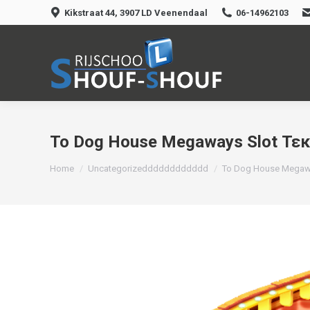
Kikstraat 44, 3907 LD Veenendaal
06-14962103
Το Dog House Megaways Slot Τε
Je bent hier:
Home
Uncategorizedddddddddddd
Το Dog House Megaw