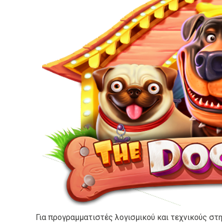
Για προγραμματιστές λογισμικού και τεχνικούς σ