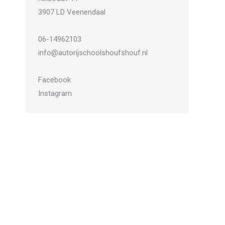
3907 LD Veenendaal
06-14962103
info@autorijschoolshoufshouf.nl
Facebook
Instagram