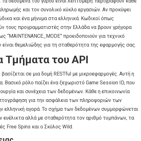
. Τα δεδομένα του γύρου είναι λεπτομερή: περιγράφουν κάθε
 πληρωμής και τον συνολικό κύκλο εργασιών. Αν προκύψει
ώδικα και ένα μήνυμα στα ελληνικά. Κωδικοί όπως
ύν τους προγραμματιστές στην Ελλάδα να βρουν γρήγορα
όπως “MAINTENANCE_MODE” προειδοποιούν για τεχνικό
 είναι θεμελιώδης για τη σταθερότητα της εφαρμογής σας.
α Τμήματα του API
βασίζεται σε μια δομή RESTful με μικροεφαρμογές. Αυτή η
. Βασικό ρόλο παίζει ένα ξεχωριστό Game Session ID, που
ουργία και συνέχεια των δεδομένων. Κάθε η επικοινωνία
υπτογράφηση για την ασφάλεια των πληροφοριών των
 την ελληνική αγορά. Το σχήμα των δεδομένων συμμορφώνεται
ν ευέλικτα αλλά με σταθερότητα τον αριθμό τυμπάνων, τα
 Free Spins και ο Σκύλος Wild.
ειας