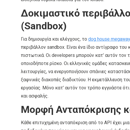
Δοκιμαστικό περιβάλλο
(Sandbox)
Για δημιουργία και ελέγχους, το
dog house megaways
περιβάλλον sandbox. Είναι ένα ίδιο αντίγραφο του
πιστωτικά. Οι developers μπορούν κατ’ αυτόν τον
οποιοδήποτε ρίσκο. Οι ελληνικές ομάδες κατασκευή
λειτουργίες, να ενεργοποιήσουν σπάνιες καταστάσ
ξαφνικές διακοπές διαδικτύου. Η εκμετάλλευση του
εργασίας. Μόνο κατ’ αυτόν τον τρόπο εγγυάστε ότι 
και ασφαλής.
Μορφή Ανταπόκρισης κ
Κάθε επιτυχημένη ανταπόκριση από το API έχει μι