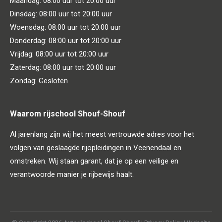
Maandag: 08:00 uur tot 20:00 uur
Dinsdag: 08:00 uur tot 20:00 uur
Woensdag: 08:00 uur tot 20:00 uur
Donderdag: 08:00 uur tot 20:00 uur
Vrijdag: 08:00 uur tot 20:00 uur
Zaterdag: 08:00 uur tot 20:00 uur
Zondag: Gesloten
Waarom rijschool Shouf-Shouf
Al jarenlang zijn wij het meest vertrouwde adres voor het
volgen van geslaagde rijopleidingen in Veenendaal en
omstreken. Wij staan garant, dat je op een veilige en
verantwoorde manier je rijbewijs haalt.