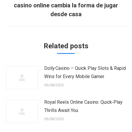
Next
casino online cambia la forma de jugar
post:
desde casa
Related posts
Dolly Casino – Quick Play Slots & Rapid
Wins for Every Mobile Gamer
06/08/2026
Royal Reels Online Casino: Quick‑Play
Thrills Await You
06/08/2026