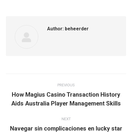
Author:
beheerder
Post
PREVIOUS
navigation
How Magius Casino Transaction History
Previous
Aids Australia Player Management Skills
post:
NEXT
Navegar sin complicaciones en lucky star