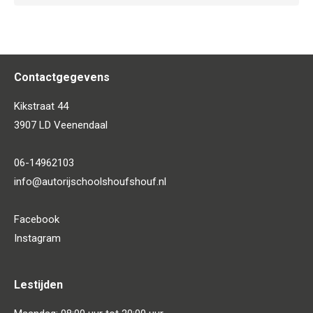
Contactgegevens
Kikstraat 44
3907 LD Veenendaal
06-14962103
info@autorijschoolshoufshouf.nl
Facebook
Instagram
Lestijden