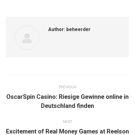
Author:
beheerder
Post
PREVIOUS
navigation
OscarSpin Casino: Riesige Gewinne online in
Previous
Deutschland finden
post:
NEXT
Excitement of Real Money Games at Reelson
Next