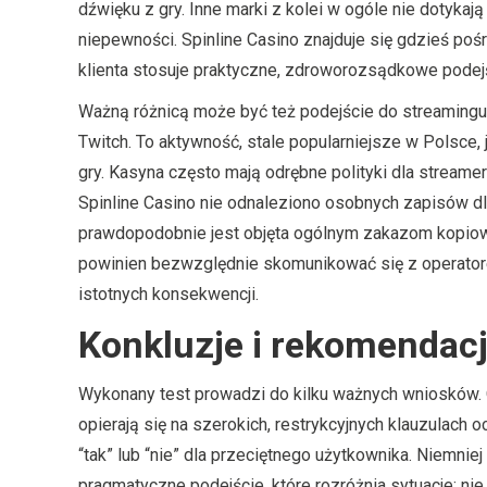
dźwięku z gry. Inne marki z kolei w ogóle nie dotyka
niepewności. Spinline Casino znajduje się gdzieś poś
klienta stosuje praktyczne, zdroworozsądkowe podejśc
Ważną różnicą może być też podejście do streamingu, 
Twitch. To aktywność, stale popularniejsze w Polsce
gry. Kasyna często mają odrębne polityki dla stream
Spinline Casino nie odnaleziono osobnych zapisów dl
prawdopodobnie jest objęta ogólnym zakazom kopiowan
powinien bezwzględnie skomunikować się z operator
istotnych konsekwencji.
Konkluzje i rekomendacje
Wykonany test prowadzi do kilku ważnych wniosków. Of
opierają się na szerokich, restrykcyjnych klauzulach 
“tak” lub “nie” dla przeciętnego użytkownika. Niemnie
pragmatyczne podejście, które rozróżnia sytuacje: ni