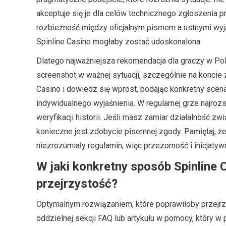
akceptuje się je dla celów technicznego zgłoszenia p
rozbieżność między oficjalnym pismem a ustnymi wyj
Spinline Casino mogłaby zostać udoskonalona.
Dlatego najważniejsza rekomendacja dla graczy w Pols
screenshot w ważnej sytuacji, szczególnie na koncie z
Casino i dowiedz się wprost, podając konkretny sce
indywidualnego wyjaśnienia. W regularnej grze najroz
weryfikacji historii. Jeśli masz zamiar działalność z
konieczne jest zdobycie pisemnej zgody. Pamiętaj, ż
niezrozumiały regulamin, więc przezorność i inicjaty
W jaki konkretny sposób Spinline 
przejrzystość?
Optymalnym rozwiązaniem, które poprawiłoby przejrzy
oddzielnej sekcji FAQ lub artykułu w pomocy, który 