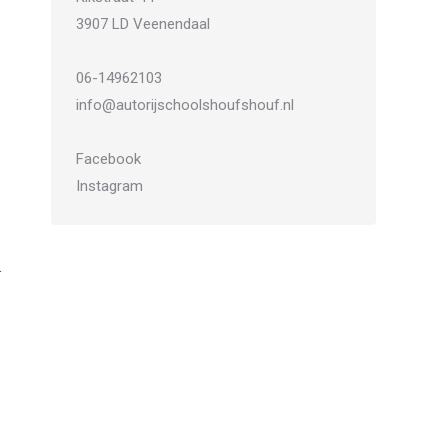
3907 LD Veenendaal
06-14962103
info@autorijschoolshoufshouf.nl
Facebook
Instagram
ł