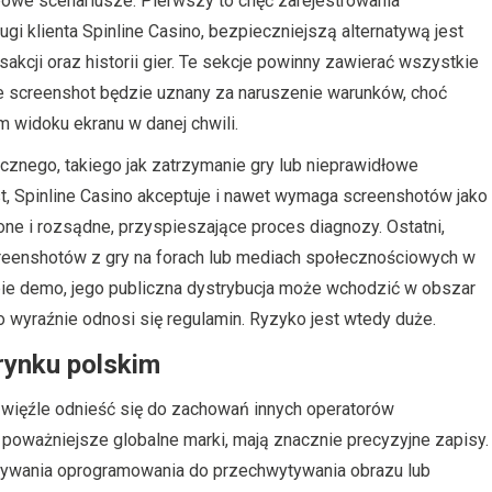
ypowe scenariusze. Pierwszy to chęć zarejestrowania
gi klienta Spinline Casino, bezpieczniejszą alternatywą jest
nsakcji oraz historii gier. Te sekcje powinny zawierać wszystkie
 że screenshot będzie uznany za naruszenie warunków, choć
m widoku ekranu w danej chwili.
cznego, takiego jak zatrzymanie gry lub nieprawidłowe
st, Spinline Casino akceptuje i nawet wymaga screenshotów jako
one i rozsądne, przyspieszające proces diagnozy. Ostatni,
creenshotów z gry na forach lub mediach społecznościowych w
ybie demo, jego publiczna dystrybucja może wchodzić w obszar
 co wyraźnie odnosi się regulamin. Ryzyko jest wtedy duże.
rynku polskim
 zwięźle odnieść się do zachowań innych operatorów
poważniejsze globalne marki, mają znacznie precyzyjne zapisy.
żywania oprogramowania do przechwytywania obrazu lub