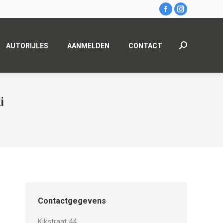
Facebook
Instagram
page
page
opens
opens
AUTORIJLES
AANMELDEN
CONTACT
Search:
in
in
new
new
window
window
i
Contactgegevens
Kikstraat 44