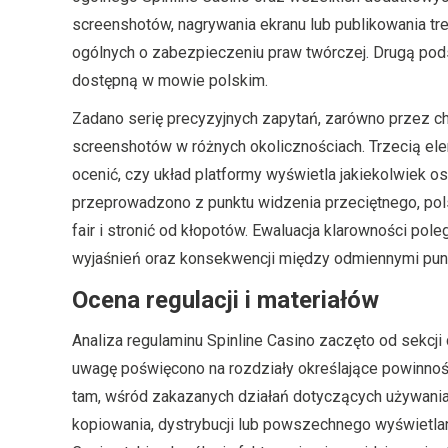
screenshotów, nagrywania ekranu lub publikowania tr
ogólnych o zabezpieczeniu praw twórczej. Drugą pod
dostępną w mowie polskim.
Zadano serię precyzyjnych zapytań, zarówno przez ch
screenshotów w różnych okolicznościach. Trzecią el
ocenić, czy układ platformy wyświetla jakiekolwiek os
przeprowadzono z punktu widzenia przeciętnego, polsk
fair i stronić od kłopotów. Ewaluacja klarowności po
wyjaśnień oraz konsekwencji między odmiennymi punk
Ocena regulacji i materiałów
Analiza regulaminu Spinline Casino zaczęto od sekcj
uwagę poświęcono na rozdziały określające powinnośc
tam, wśród zakazanych działań dotyczących używania
kopiowania, dystrybucji lub powszechnego wyświetlan