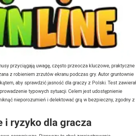
onusy przyciągają uwagę, często przeocza kluczowe, praktyczne
zana z robieniem zrzutów ekranu podczas gry. Autor gruntownie
ątem, aby sprawdzić jasność dla graczy z Polski. Test zawiera
eprowadzenie typowych sytuacji. Celem jest udostępnienie
uniknąć nieporozumień i delektować grą w bezpieczny, zgodny z
 i ryzyko dla gracza