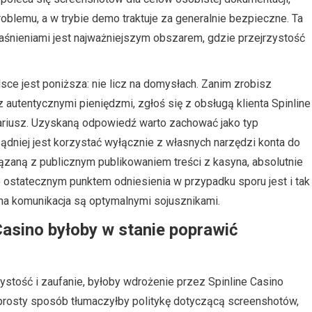
roblemu, a w trybie demo traktuje za generalnie bezpieczne. Ta
aśnieniami jest najważniejszym obszarem, gdzie przejrzystość
ce jest poniższa: nie licz na domysłach. Zanim zrobisz
 autentycznymi pieniędzmi, zgłoś się z obsługą klienta Spinline
nariusz. Uzyskaną odpowiedź warto zachować jako typ
sądniej jest korzystać wyłącznie z własnych narzędzi konta do
wiązaną z publicznym publikowaniem treści z kasyna, absolutnie
e ostatecznym punktem odniesienia w przypadku sporu jest i tak
wna komunikacja są optymalnymi sojusznikami.
Casino byłoby w stanie poprawić
stość i zaufanie, byłoby wdrożenie przez Spinline Casino
w prosty sposób tłumaczyłby politykę dotyczącą screenshotów,