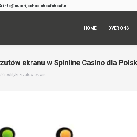
info@autorijschoolshoufshouf.nl
HOME
OVER ONS
rzutów ekranu w Spinline Casino dla Polsk
ść polityki zrzutów ekranu…