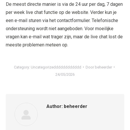
De meest directe manier is via de 24 uur per dag, 7 dagen
per week live chat functie op de website. Verder kun je
een e-mail sturen via het contactformulier. Telefonische
ondersteuning wordt niet aangeboden. Voor moeilijke
vragen kan e-mail wat trager zijn, maar de live chat lost de
meeste problemen meteen op.
Category:
Uncategorizedddddddddddd
Door
beheerder
24/05/2026
Author:
beheerder