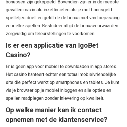
bonussen zijn gekoppeld. Bovendien zijn er in de meeste
gevallen maximale inzetlimieten als je met bonusgeld
spelletjes doet, en geldt de de bonus niet van toepassing
voor elke spellen. Bestudeer altijd de bonusvoorwaarden
zorgvuldig om teleurstellingen te voorkomen.
Is er een applicatie van IgoBet
Casino?
Er is geen app voor mobiel te downloaden in app stores.
Het casino hanteert echter een totaal mobielvriendelijke
site die perfect werkt op smartphones en tablets. Je kunt
via je browser op je mobiel inloggen en alle opties en
spellen raadplegen zonder inlevering op kwaliteit.
Op welke manier kan ik contact
opnemen met de klantenservice?