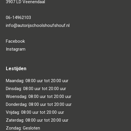
3907 LD Veenendaal
06-14962103
info@autorijschoolshoufshouf.nl
Facebook
Instagram
Lestijden
Maandag: 08:00 uur tot 20:00 uur
Dinsdag: 08:00 uur tot 20:00 uur
Woensdag: 08:00 uur tot 20:00 uur
Donderdag: 08:00 uur tot 20:00 uur
Vrijdag: 08:00 uur tot 20:00 uur
Zaterdag: 08:00 uur tot 20:00 uur
Zondag: Gesloten