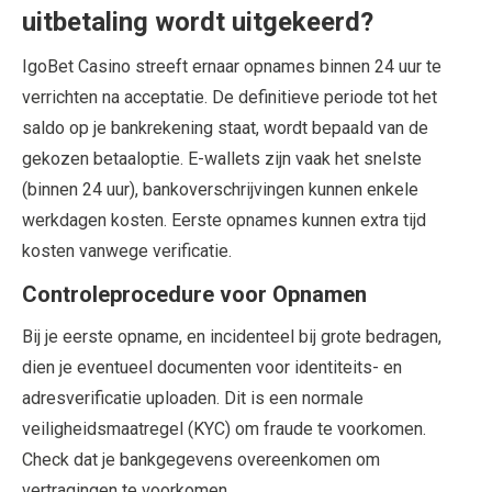
uitbetaling wordt uitgekeerd?
IgoBet Casino streeft ernaar opnames binnen 24 uur te
verrichten na acceptatie. De definitieve periode tot het
saldo op je bankrekening staat, wordt bepaald van de
gekozen betaaloptie. E-wallets zijn vaak het snelste
(binnen 24 uur), bankoverschrijvingen kunnen enkele
werkdagen kosten. Eerste opnames kunnen extra tijd
kosten vanwege verificatie.
Controleprocedure voor Opnamen
Bij je eerste opname, en incidenteel bij grote bedragen,
dien je eventueel documenten voor identiteits- en
adresverificatie uploaden. Dit is een normale
veiligheidsmaatregel (KYC) om fraude te voorkomen.
Check dat je bankgegevens overeenkomen om
vertragingen te voorkomen.