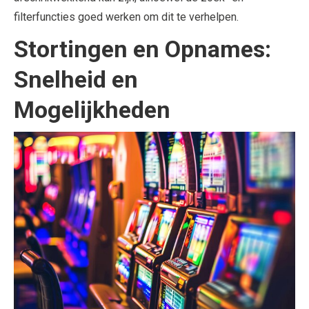
filterfuncties goed werken om dit te verhelpen.
Stortingen en Opnames:
Snelheid en
Mogelijkheden