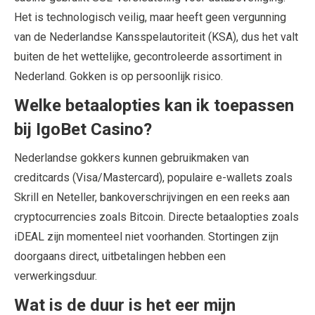
Het is technologisch veilig, maar heeft geen vergunning
van de Nederlandse Kansspelautoriteit (KSA), dus het valt
buiten de het wettelijke, gecontroleerde assortiment in
Nederland. Gokken is op persoonlijk risico.
Welke betaalopties kan ik toepassen
bij IgoBet Casino?
Nederlandse gokkers kunnen gebruikmaken van
creditcards (Visa/Mastercard), populaire e-wallets zoals
Skrill en Neteller, bankoverschrijvingen en een reeks aan
cryptocurrencies zoals Bitcoin. Directe betaalopties zoals
iDEAL zijn momenteel niet voorhanden. Stortingen zijn
doorgaans direct, uitbetalingen hebben een
verwerkingsduur.
Wat is de duur is het eer mijn