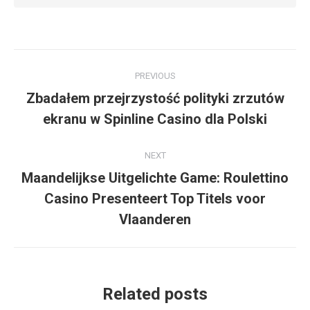
Post
PREVIOUS
navigation
Zbadałem przejrzystość polityki zrzutów
Previous
ekranu w Spinline Casino dla Polski
post:
NEXT
Maandelijkse Uitgelichte Game: Roulettino
Next
Casino Presenteert Top Titels voor
post:
Vlaanderen
Related posts