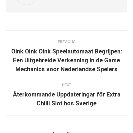
Post
PREVIOUS
navigation
Oink Oink Oink Speelautomaat Begrijpen:
Previous
Een Uitgebreide Verkenning in de Game
post:
Mechanics voor Nederlandse Spelers
NEXT
Återkommande Uppdateringar för Extra
Next
Chilli Slot hos Sverige
post: