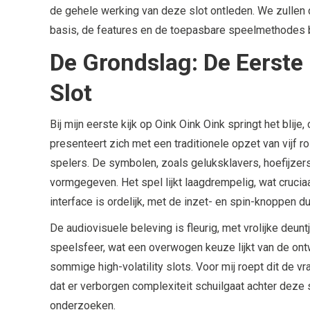
de gehele werking van deze slot ontleden. We zullen
basis, de features en de toepasbare speelmethodes 
De Grondslag: De Eerste
Slot
Bij mijn eerste kijk op Oink Oink Oink springt het blije
presenteert zich met een traditionele opzet van vijf ro
spelers. De symbolen, zoals geluksklavers, hoefijzers 
vormgegeven. Het spel lijkt laagdrempelig, wat crucia
interface is ordelijk, met de inzet- en spin-knoppen dui
De audiovisuele beleving is fleurig, met vrolijke deuntj
speelsfeer, wat een overwogen keuze lijkt van de ont
sommige high-volatility slots. Voor mij roept dit de v
dat er verborgen complexiteit schuilgaat achter deze 
onderzoeken.