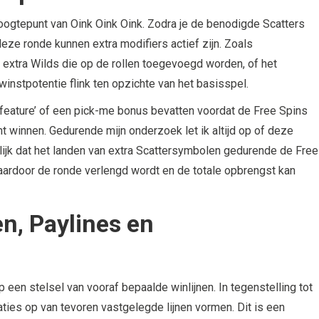
oogtepunt van Oink Oink Oink. Zodra je de benodigde Scatters
eze ronde kunnen extra modifiers actief zijn. Zoals
 extra Wilds die op de rollen toegevoegd worden, of het
instpotentie flink ten opzichte van het basisspel.
eature’ of een pick-me bonus bevatten voordat de Free Spins
unt winnen. Gedurende mijn onderzoek let ik altijd op of deze
ijk dat het landen van extra Scattersymbolen gedurende de Free
waardoor de ronde verlengd wordt en de totale opbrengst kan
n, Paylines en
een stelsel van vooraf bepaalde winlijnen. In tegenstelling tot
aties op van tevoren vastgelegde lijnen vormen. Dit is een