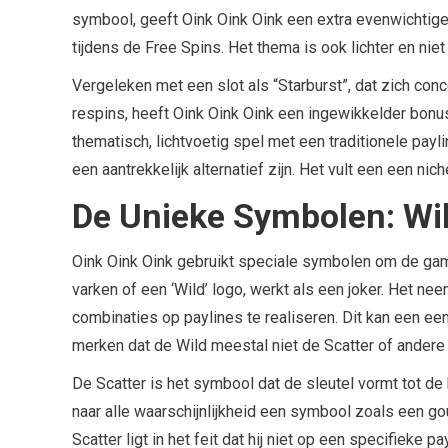
symbool, geeft Oink Oink Oink een extra evenwichtige 
tijdens de Free Spins. Het thema is ook lichter en niet 
Vergeleken met een slot als “Starburst”, dat zich co
respins, heeft Oink Oink Oink een ingewikkelder bon
thematisch, lichtvoetig spel met een traditionele payl
een aantrekkelijk alternatief zijn. Het vult een een n
De Unieke Symbolen: Wil
Oink Oink Oink gebruikt speciale symbolen om de game
varken of een ‘Wild’ logo, werkt als een joker. Het n
combinaties op paylines te realiseren. Dit kan een ee
merken dat de Wild meestal niet de Scatter of ander
De Scatter is het symbool dat de sleutel vormt tot de 
naar alle waarschijnlijkheid een symbool zoals een g
Scatter ligt in het feit dat hij niet op een specifieke p