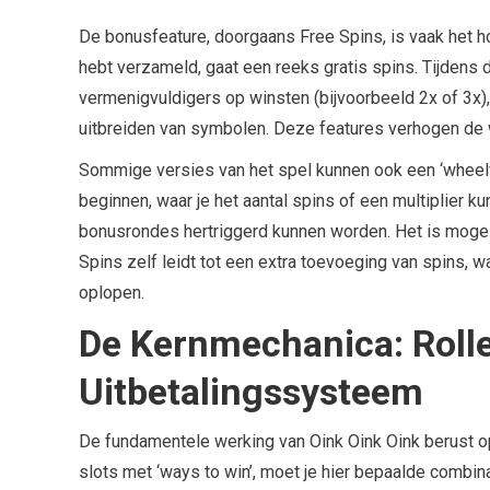
De bonusfeature, doorgaans Free Spins, is vaak het h
hebt verzameld, gaat een reeks gratis spins. Tijdens d
vermenigvuldigers op winsten (bijvoorbeeld 2x of 3x),
uitbreiden van symbolen. Deze features verhogen de w
Sommige versies van het spel kunnen ook een ‘wheelf
beginnen, waar je het aantal spins of een multiplier k
bonusrondes hertriggerd kunnen worden. Het is mogel
Spins zelf leidt tot een extra toevoeging van spins, 
oplopen.
De Kernmechanica: Rolle
Uitbetalingssysteem
De fundamentele werking van Oink Oink Oink berust op 
slots met ‘ways to win’, moet je hier bepaalde combin