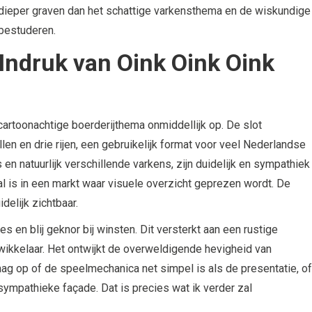
 dieper graven dan het schattige varkensthema en de wiskundige
bestuderen.
 Indruk van Oink Oink Oink
, cartoonachtige boerderijthema onmiddellijk op. De slot
llen en drie rijen, een gebruikelijk format voor veel Nederlandse
en natuurlijk verschillende varkens, zijn duidelijk en sympathiek
al is in een markt waar visuele overzicht geprezen wordt. De
delijk zichtbaar.
es en blij geknor bij winsten. Dit versterkt aan een rustige
wikkelaar. Het ontwijkt de overweldigende hevigheid van
raag op of de speelmechanica net simpel is als de presentatie, of
sympathieke façade. Dat is precies wat ik verder zal