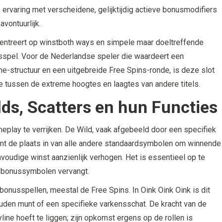
ervaring met verscheidene, gelijktijdig actieve bonusmodifiers
avontuurlijk.
ncentreert op winstboth ways en simpele maar doeltreffende
usspel. Voor de Nederlandse speler die waardeert een
ine-structuur en een uitgebreide Free Spins-ronde, is deze slot
iche tussen de extreme hoogtes en laagtes van andere titels.
ds, Scatters en hun Functies
play te verrijken. De Wild, vaak afgebeeld door een specifiek
eemt de plaats in van alle andere standaardsymbolen om winnende
nvoudige winst aanzienlijk verhogen. Het is essentieel op te
e bonussymbolen vervangt.
bonusspellen, meestal de Free Spins. In Oink Oink Oink is dit
ouden munt of een specifieke varkensschat. De kracht van de
ayline hoeft te liggen; zijn opkomst ergens op de rollen is