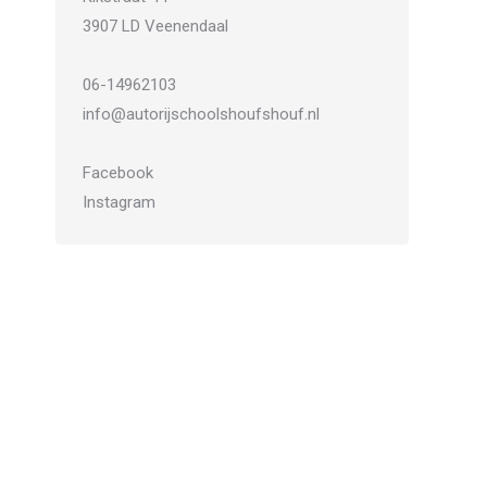
3907 LD Veenendaal
06-14962103
info@autorijschoolshoufshouf.nl
Facebook
Instagram