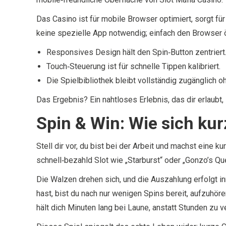
Das Casino ist für mobile Browser optimiert, sorgt fü
keine spezielle App notwendig; einfach den Browser ö
Responsives Design hält den Spin‑Button zentriert
Touch‑Steuerung ist für schnelle Tippen kalibriert.
Die Spielbibliothek bleibt vollständig zugänglich 
Das Ergebnis? Ein nahtloses Erlebnis, das dir erlaubt,
Spin & Win: Wie sich ku
Stell dir vor, du bist bei der Arbeit und machst eine k
schnell‑bezahld Slot wie „Starburst“ oder „Gonzo’s Qu
Die Walzen drehen sich, und die Auszahlung erfolgt 
hast, bist du nach nur wenigen Spins bereit, aufzuhör
hält dich Minuten lang bei Laune, anstatt Stunden zu 