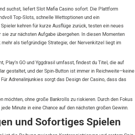
 suchst, liefert Slot Mafia Casino sofort. Die Plattform
ndvoll Top‑Slots, schnelle Wettoptionen und ein
 Spieler kehren für kurze Ausflüge zurück, testen ein neues
or sie zur nächsten Aufgabe übergehen. In diesen Momenten
ehr als tiefgründige Strategie; der Nervenkitzel liegt im
t, Play’n GO und Yggdrasil umfasst, findest du Titel, die auf
lar gestaltet, und der Spin‑Button ist immer in Reichweite—keine
ür Adrenalinjunkies sorgt das Design der Casino, dass das
sten möchten, ohne große Bankrolls zu riskieren. Durch den Fokus
o
jede Minute in eine Chance auf den nächsten großen Gewinn.
gen und Sofortiges Spielen