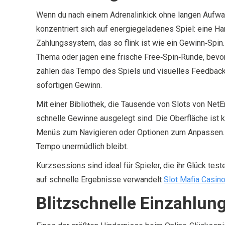
Wenn du nach einem Adrenalinkick ohne langen Aufwand
konzentriert sich auf energiegeladenes Spiel: eine Ha
Zahlungssystem, das so flink ist wie ein Gewinn‑Spin.
Thema oder jagen eine frische Free‑Spin‑Runde, bev
zählen das Tempo des Spiels und visuelles Feedback m
sofortigen Gewinn.
Mit einer Bibliothek, die Tausende von Slots von NetEn
schnelle Gewinne ausgelegt sind. Die Oberfläche ist k
Menüs zum Navigieren oder Optionen zum Anpassen. F
Tempo unermüdlich bleibt.
Kurzsessions sind ideal für Spieler, die ihr Glück te
auf schnelle Ergebnisse verwandelt
Slot Mafia Casin
Blitzschnelle Einzahlun