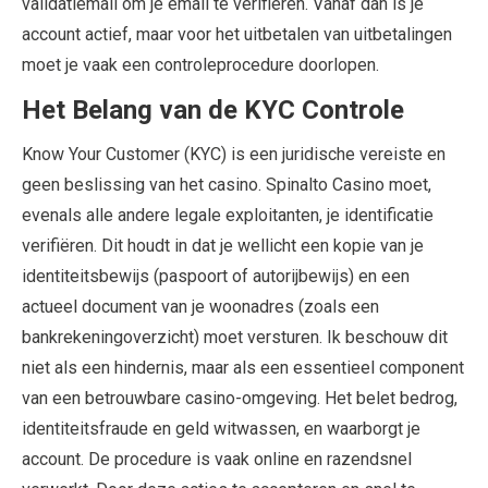
validatiemail om je email te verifiëren. Vanaf dan is je
account actief, maar voor het uitbetalen van uitbetalingen
moet je vaak een controleprocedure doorlopen.
Het Belang van de KYC Controle
Know Your Customer (KYC) is een juridische vereiste en
geen beslissing van het casino. Spinalto Casino moet,
evenals alle andere legale exploitanten, je identificatie
verifiëren. Dit houdt in dat je wellicht een kopie van je
identiteitsbewijs (paspoort of autorijbewijs) en een
actueel document van je woonadres (zoals een
bankrekeningoverzicht) moet versturen. Ik beschouw dit
niet als een hindernis, maar als een essentieel component
van een betrouwbare casino-omgeving. Het belet bedrog,
identiteitsfraude en geld witwassen, en waarborgt je
account. De procedure is vaak online en razendsnel