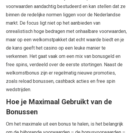
voorwaarden aandachtig bestudeerd en kan stellen dat ze
binnen de redelijke normen liggen voor de Nederlandse
markt. De focus ligt niet op het aanbieden van
onrealistisch hoge bedragen met onhaalbare voorwaarden,
maar op een welkomstpakket dat echt waarde biedt en je
de kans geeft het casino op een leuke manier te
verkennen. Het gaat vaak om een mix van bonusgeld en
free spins, verdeeld over de eerste stortingen. Naast de
welkomstbonus zijn er regelmatig nieuwe promoties,
zoals reload bonussen, cashback acties en free spin
wedstrijden.
Hoe je Maximaal Gebruikt van de
Bonussen
Om het maximale uit een bonus te halen, is het belangrijk
om de bijhorende voorwaarden – de bonusvoorwaarden –