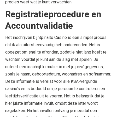
precies weet wat je kunt verwachten.
Registratieprocedure en
Accountvalidatie
Het inschrijven bij Spinalto Casino is een simpel proces
dat ik als uiterst eenvoudig heb ondervonden. Het is
opgezet om snel te afronden, zodat je niet lang hoeft te
wachten voordat je kunt aan de slag met spelen. Je
noteert een inschrijfformulier in met je privégegevens,
zoals je naam, geboortedatum, woonadres en sofinummer.
Deze informatie is vereist voor alle KSA-vergunde
casino’s en is bedoeld om je persoon te controleren en
leeftijdsverificatie uit te voeren. Het is belangrijk dat je
hier juiste informatie invult, omdat deze later wordt
nagekeken. Na het invullen ontvang je meestal een