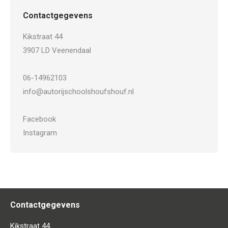
Contactgegevens
Kikstraat 44
3907 LD Veenendaal
06-14962103
info@autorijschoolshoufshouf.nl
Facebook
Instagram
Contactgegevens
Kikstraat 44