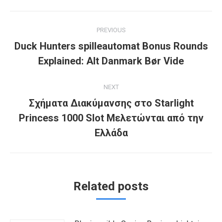
Post
PREVIOUS
navigation
Duck Hunters spilleautomat Bonus Rounds
Previous
Explained: Alt Danmark Bør Vide
post:
NEXT
Σχήματα Διακύμανσης στο Starlight
Next
Princess 1000 Slot Μελετώνται από την
post:
Ελλάδα
Related posts