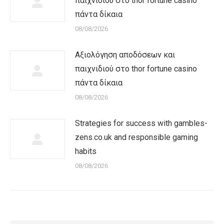
παιχνιδιού στο thor fortune casino
πάντα δίκαια
08/08/2026
Αξιολόγηση αποδόσεων και
παιχνιδιού στο thor fortune casino
πάντα δίκαια
08/08/2026
Strategies for success with gambles-
zens.co.uk and responsible gaming
habits
08/08/2026