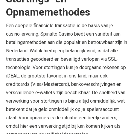
Opnamemethodes
Een soepele financiële transactie is de basis van je
casino-ervaring. Spinalto Casino biedt een variëteit aan
betalingsmethoden aan die populair en betrouwbaar zijn in
Nederland. Wat ik hierbij erg belangrijk vind, is dat alle
transacties gecodeerd en beveiligd verlopen via SSL-
technologie. Voor stortingen kun je doorgaans rekenen op
iDEAL, de grootste favoriet in ons land, maar ook
creditcards (Visa/Mastercard), bankoverschrijvingen en
verschillende e-wallets zijn beschikbaar. De snelheid van
verwerking voor stortingen is bijna altijd onmiddellijk, wat
betekent dat je geld onmiddellijk op je spelersaccount
staat. Voor opnames is de situatie een beetje anders,
omdat hier een verwerkingstijd bij kan komen kijken als