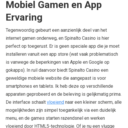
Mobiel Gamen en App
Ervaring
Tegenwoordig gebeurt een aanzienlijk deel van het
internet gamen onderweg, en Spinalto Casino is hier
perfect op toegerust. Er is geen speciale app die je moet
installeren vanuit een app store (wat vaak problematisch
is vanwege de beperkingen van Apple en Google op
gokapps). In ruil daarvoor biedt Spinalto Casino een
geweldige mobiele website die aangepast is voor
smartphones en tablets. Ik heb deze op verschillende
apparaten geprobeerd en de beleving is gelijkmatig prima.
De interface schaalt
vloeiend
naar een kleiner scherm, alle
mogelijkheden zijn simpel toegankelijk via een duidelijk
menu, en de games starten razendsnel en werken
vloeiend door HTML5-technologie. Of je nu een vlugge