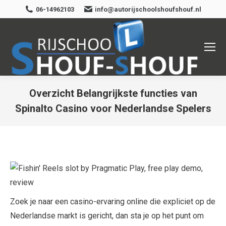
06-14962103
info@autorijschoolshoufshouf.nl
Overzicht Belangrijkste functies van
Spinalto Casino voor Nederlandse Spelers
Je bent hier:
Zoek je naar een casino-ervaring online die expliciet op de
Nederlandse markt is gericht, dan sta je op het punt om