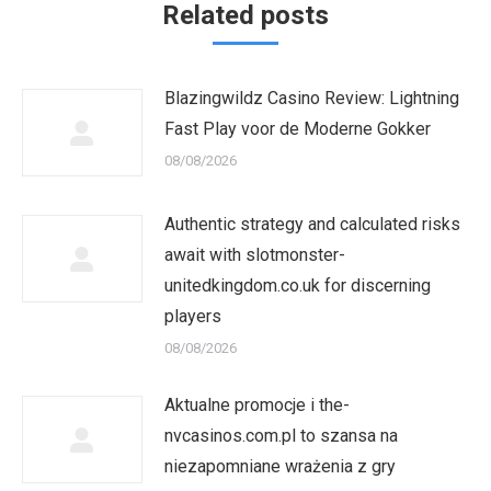
Related posts
Blazingwildz Casino Review: Lightning
Fast Play voor de Moderne Gokker
08/08/2026
Authentic strategy and calculated risks
await with slotmonster-
unitedkingdom.co.uk for discerning
players
08/08/2026
Aktualne promocje i the-
nvcasinos.com.pl to szansa na
niezapomniane wrażenia z gry