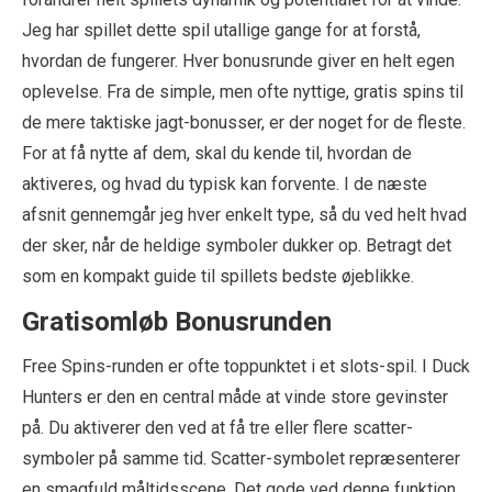
Jeg har spillet dette spil utallige gange for at forstå,
hvordan de fungerer. Hver bonusrunde giver en helt egen
oplevelse. Fra de simple, men ofte nyttige, gratis spins til
de mere taktiske jagt-bonusser, er der noget for de fleste.
For at få nytte af dem, skal du kende til, hvordan de
aktiveres, og hvad du typisk kan forvente. I de næste
afsnit gennemgår jeg hver enkelt type, så du ved helt hvad
der sker, når de heldige symboler dukker op. Betragt det
som en kompakt guide til spillets bedste øjeblikke.
Gratisomløb Bonusrunden
Free Spins-runden er ofte toppunktet i et slots-spil. I Duck
Hunters er den en central måde at vinde store gevinster
på. Du aktiverer den ved at få tre eller flere scatter-
symboler på samme tid. Scatter-symbolet repræsenterer
en smagfuld måltidsscene. Det gode ved denne funktion