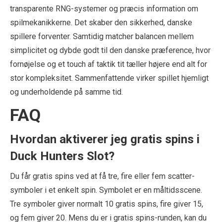
transparente RNG-systemer og præcis information om
spilmekanikkerne. Det skaber den sikkerhed, danske
spillere forventer. Samtidig matcher balancen mellem
simplicitet og dybde godt til den danske præference, hvor
fornøjelse og et touch af taktik tit tæller højere end alt for
stor kompleksitet. Sammenfattende virker spillet hjemligt
og underholdende på samme tid.
FAQ
Hvordan aktiverer jeg gratis spins i
Duck Hunters Slot?
Du får gratis spins ved at få tre, fire eller fem scatter-
symboler i et enkelt spin. Symbolet er en måltidsscene.
Tre symboler giver normalt 10 gratis spins, fire giver 15,
og fem giver 20. Mens du er i gratis spins-runden, kan du