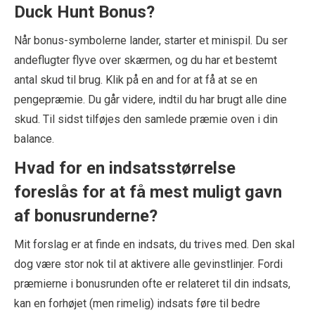
Duck Hunt Bonus?
Når bonus-symbolerne lander, starter et minispil. Du ser
andeflugter flyve over skærmen, og du har et bestemt
antal skud til brug. Klik på en and for at få at se en
pengepræmie. Du går videre, indtil du har brugt alle dine
skud. Til sidst tilføjes den samlede præmie oven i din
balance.
Hvad for en indsatsstørrelse
foreslås for at få mest muligt gavn
af bonusrunderne?
Mit forslag er at finde en indsats, du trives med. Den skal
dog være stor nok til at aktivere alle gevinstlinjer. Fordi
præmierne i bonusrunden ofte er relateret til din indsats,
kan en forhøjet (men rimelig) indsats føre til bedre