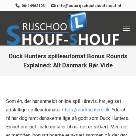
06-14962103
info@autorijschoolshoufshouf.nl
Duck Hunters spilleautomat Bonus Rounds
Explained: Alt Danmark Bør Vide
Je bent hier:
Som én, der har anmeldt online spil i årevis, har jeg set
adskillige spilleautomater
https://duckhunters.dk
. Yderst
få har dog ramt danskerne lige så godt som Duck Hunters.
Emnet om jagt i naturen taler til os, det er sikkert. Men det
er metoden, bonusrunderne er skruet sammen på, der gør