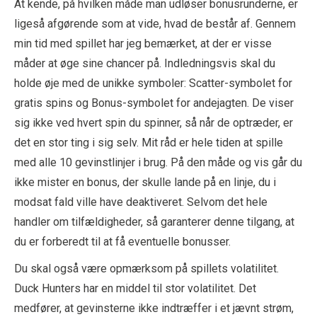
At kende, på hvilken måde man udløser bonusrunderne, er
ligeså afgørende som at vide, hvad de består af. Gennem
min tid med spillet har jeg bemærket, at der er visse
måder at øge sine chancer på. Indledningsvis skal du
holde øje med de unikke symboler: Scatter-symbolet for
gratis spins og Bonus-symbolet for andejagten. De viser
sig ikke ved hvert spin du spinner, så når de optræder, er
det en stor ting i sig selv. Mit råd er hele tiden at spille
med alle 10 gevinstlinjer i brug. På den måde og vis går du
ikke mister en bonus, der skulle lande på en linje, du i
modsat fald ville have deaktiveret. Selvom det hele
handler om tilfældigheder, så garanterer denne tilgang, at
du er forberedt til at få eventuelle bonusser.
Du skal også være opmærksom på spillets volatilitet.
Duck Hunters har en middel til stor volatilitet. Det
medfører, at gevinsterne ikke indtræffer i et jævnt strøm,