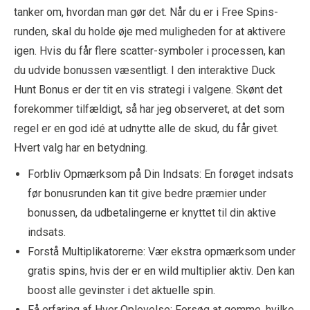
tanker om, hvordan man gør det. Når du er i Free Spins-
runden, skal du holde øje med muligheden for at aktivere
igen. Hvis du får flere scatter-symboler i processen, kan
du udvide bonussen væsentligt. I den interaktive Duck
Hunt Bonus er der tit en vis strategi i valgene. Skønt det
forekommer tilfældigt, så har jeg observeret, at det som
regel er en god idé at udnytte alle de skud, du får givet.
Hvert valg har en betydning.
Forbliv Opmærksom på Din Indsats: En forøget indsats
før bonusrunden kan tit give bedre præmier under
bonussen, da udbetalingerne er knyttet til din aktive
indsats.
Forstå Multiplikatorerne: Vær ekstra opmærksom under
gratis spins, hvis der er en wild multiplier aktiv. Den kan
boost alle gevinster i det aktuelle spin.
Få erfaring af Hver Oplevelse: Forsøg at gemme, hvilke