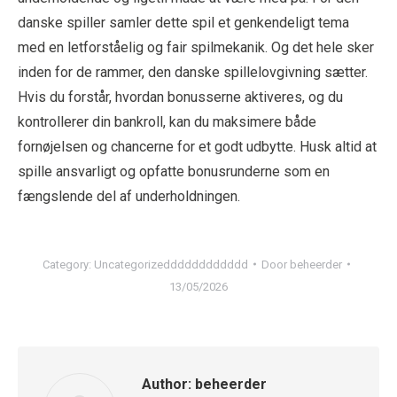
danske spiller samler dette spil et genkendeligt tema
med en letforståelig og fair spilmekanik. Og det hele sker
inden for de rammer, den danske spillelovgivning sætter.
Hvis du forstår, hvordan bonusserne aktiveres, og du
kontrollerer din bankroll, kan du maksimere både
fornøjelsen og chancerne for et godt udbytte. Husk altid at
spille ansvarligt og opfatte bonusrunderne som en
fængslende del af underholdningen.
Category:
Uncategorizedddddddddddd
Door
beheerder
13/05/2026
Author:
beheerder