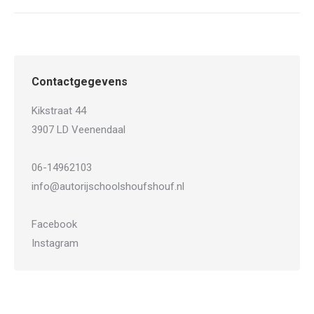
Contactgegevens
Kikstraat 44
3907 LD Veenendaal
06-14962103
info@autorijschoolshoufshouf.nl
Facebook
Instagram