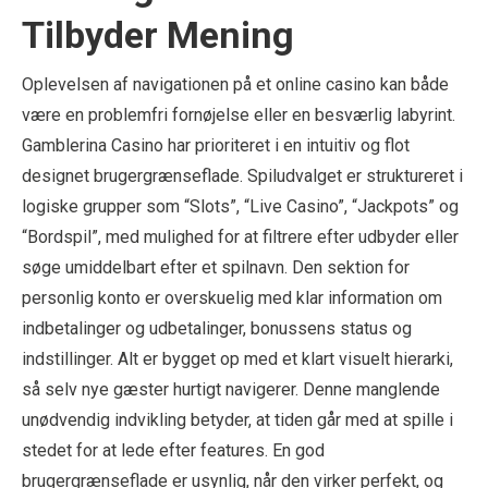
Tilbyder Mening
Oplevelsen af navigationen på et online casino kan både
være en problemfri fornøjelse eller en besværlig labyrint.
Gamblerina Casino har prioriteret i en intuitiv og flot
designet brugergrænseflade. Spiludvalget er struktureret i
logiske grupper som “Slots”, “Live Casino”, “Jackpots” og
“Bordspil”, med mulighed for at filtrere efter udbyder eller
søge umiddelbart efter et spilnavn. Den sektion for
personlig konto er overskuelig med klar information om
indbetalinger og udbetalinger, bonussens status og
indstillinger. Alt er bygget op med et klart visuelt hierarki,
så selv nye gæster hurtigt navigerer. Denne manglende
unødvendig indvikling betyder, at tiden går med at spille i
stedet for at lede efter features. En god
brugergrænseflade er usynlig, når den virker perfekt, og