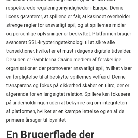
respekterede reguleringsmyndigheder i Europa. Denne
licens garanterer, at spillene er fair, at kasinoet overholder
strenge regler for ansvarligt spil, og at spillernes midler
og personlige oplysninger er beskyttet. Platformen bruger
avanceret SSL-krypteringsteknologi til at sikre alle
transaktioner, hvilket er et must i dagens digitale tidsalder.
Desuden er Gamblerina Casino medlem af forskellige
organisationer, der promoverer ansvarligt spil, hvilket viser
en forpligtelse til at beskytte spillernes velfærd. Denne
transparens og fokus på sikkerhed skaber en tiltro, der er
afgørende for en langsigtet relation. Spillere kan fokusere
på underholdningen uden at bekymre sig om integriteten
af platformen, hvilket er en kæmpe lettelse og en af de
primære årsager til loyalitet.
En Brugerflade der