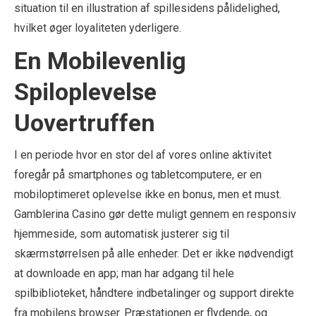
situation til en illustration af spillesidens pålidelighed,
hvilket øger loyaliteten yderligere.
En Mobilevenlig
Spiloplevelse
Uovertruffen
I en periode hvor en stor del af vores online aktivitet
foregår på smartphones og tabletcomputere, er en
mobiloptimeret oplevelse ikke en bonus, men et must.
Gamblerina Casino gør dette muligt gennem en responsiv
hjemmeside, som automatisk justerer sig til
skærmstørrelsen på alle enheder. Det er ikke nødvendigt
at downloade en app; man har adgang til hele
spilbiblioteket, håndtere indbetalinger og support direkte
fra mobilens browser. Præstationen er flydende, og