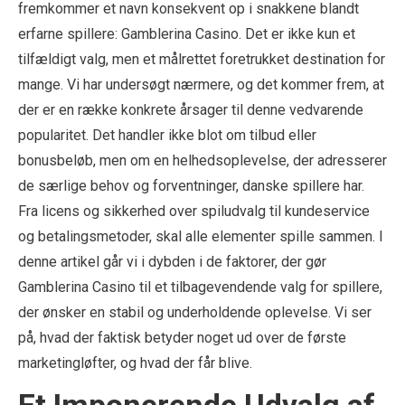
fremkommer et navn konsekvent op i snakkene blandt
erfarne spillere: Gamblerina Casino. Det er ikke kun et
tilfældigt valg, men et målrettet foretrukket destination for
mange. Vi har undersøgt nærmere, og det kommer frem, at
der er en række konkrete årsager til denne vedvarende
popularitet. Det handler ikke blot om tilbud eller
bonusbeløb, men om en helhedsoplevelse, der adresserer
de særlige behov og forventninger, danske spillere har.
Fra licens og sikkerhed over spiludvalg til kundeservice
og betalingsmetoder, skal alle elementer spille sammen. I
denne artikel går vi i dybden i de faktorer, der gør
Gamblerina Casino til et tilbagevendende valg for spillere,
der ønsker en stabil og underholdende oplevelse. Vi ser
på, hvad der faktisk betyder noget ud over de første
marketingløfter, og hvad der får blive.
Et Imponerende Udvalg af