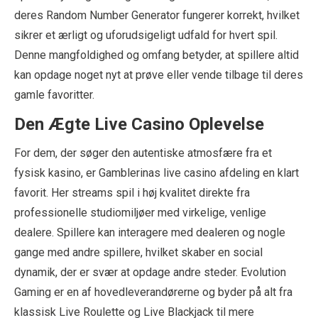
deres Random Number Generator fungerer korrekt, hvilket
sikrer et ærligt og uforudsigeligt udfald for hvert spil.
Denne mangfoldighed og omfang betyder, at spillere altid
kan opdage noget nyt at prøve eller vende tilbage til deres
gamle favoritter.
Den Ægte Live Casino Oplevelse
For dem, der søger den autentiske atmosfære fra et
fysisk kasino, er Gamblerinas live casino afdeling en klart
favorit. Her streams spil i høj kvalitet direkte fra
professionelle studiomiljøer med virkelige, venlige
dealere. Spillere kan interagere med dealeren og nogle
gange med andre spillere, hvilket skaber en social
dynamik, der er svær at opdage andre steder. Evolution
Gaming er en af hovedleverandørerne og byder på alt fra
klassisk Live Roulette og Live Blackjack til mere