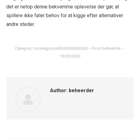
det er netop denne bekvemme oplevelse der gør, at
spillere ikke føler behov for at kigge efter alternativer
andre steder.
Category:
Uncategorizedddddddddddd
Door
beheerder
19/05/2026
Author:
beheerder