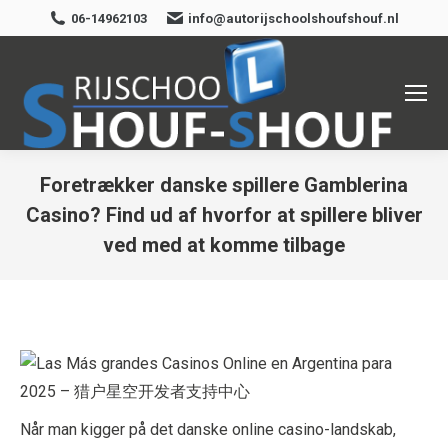
06-14962103
info@autorijschoolshoufshouf.nl
Foretrækker danske spillere Gamblerina
Casino? Find ud af hvorfor at spillere bliver
ved med at komme tilbage
Je bent hier:
Når man kigger på det danske online casino-landskab,