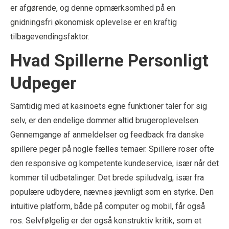
er afgørende, og denne opmærksomhed på en
gnidningsfri økonomisk oplevelse er en kraftig
tilbagevendingsfaktor.
Hvad Spillerne Personligt
Udpeger
Samtidig med at kasinoets egne funktioner taler for sig
selv, er den endelige dommer altid brugeroplevelsen.
Gennemgange af anmeldelser og feedback fra danske
spillere peger på nogle fælles temaer. Spillere roser ofte
den responsive og kompetente kundeservice, især når det
kommer til udbetalinger. Det brede spiludvalg, især fra
populære udbydere, nævnes jævnligt som en styrke. Den
intuitive platform, både på computer og mobil, får også
ros. Selvfølgelig er der også konstruktiv kritik, som et