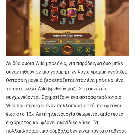
Αν δύο όμοια Wild μπαλόνια, για παράδειγμα δύο μπλε
συναντηθούν σε μια γραμμή, η εν λόγω γραμμή κερδίζει.
Ωστόσο η μαγεία ξεσκεπάζεται όταν ένα μπλε και ένα
τριανταφυλλί Wild βρεθούν μαζί. Στη συνέχεια
συγχωνεύονται. Σχηματίζουν ένα αστραφτερό ενιαίο
Wild που περιέχει έναν πολλαπλασιαστή, που φτάνει
έως στο 10x. Αυτή η λειτουργία θεωρείται απίστευτα
ευχάριστος και φέρνει αιφνίδιες νίκες. Τα
πολλαπλασιαστικά σύμβολα δεν είναι πάντα σταθεροί.