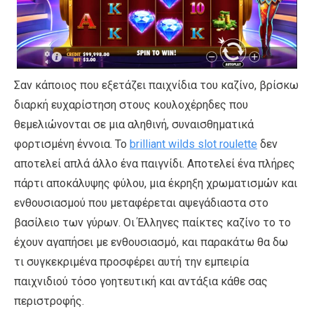
Σαν κάποιος που εξετάζει παιχνίδια του καζίνο, βρίσκω
διαρκή ευχαρίστηση στους κουλοχέρηδες που
θεμελιώνονται σε μια αληθινή, συναισθηματικά
φορτισμένη έννοια. Το
brilliant wilds slot roulette
δεν
αποτελεί απλά άλλο ένα παιγνίδι. Αποτελεί ένα πλήρες
πάρτι αποκάλυψης φύλου, μια έκρηξη χρωματισμών και
ενθουσιασμού που μεταφέρεται αψεγάδιαστα στο
βασίλειο των γύρων. Οι Έλληνες παίκτες καζίνο το το
έχουν αγαπήσει με ενθουσιασμό, και παρακάτω θα δω
τι συγκεκριμένα προσφέρει αυτή την εμπειρία
παιχνιδιού τόσο γοητευτική και αντάξια κάθε σας
περιστροφής.