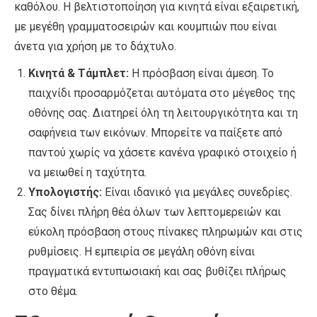
καθόλου. Η βελτιστοποίηση για κινητά είναι εξαιρετική,
με μεγέθη γραμματοσειρών και κουμπιών που είναι
άνετα για χρήση με το δάχτυλο.
Κινητά & Τάμπλετ:
Η πρόσβαση είναι άμεση. Το
παιχνίδι προσαρμόζεται αυτόματα στο μέγεθος της
οθόνης σας. Διατηρεί όλη τη λειτουργικότητα και τη
σαφήνεια των εικόνων. Μπορείτε να παίξετε από
παντού χωρίς να χάσετε κανένα γραφικό στοιχείο ή
να μειωθεί η ταχύτητα.
Υπολογιστής:
Είναι ιδανικό για μεγάλες συνεδρίες.
Σας δίνει πλήρη θέα όλων των λεπτομερειών και
εύκολη πρόσβαση στους πίνακες πληρωμών και στις
ρυθμίσεις. Η εμπειρία σε μεγάλη οθόνη είναι
πραγματικά εντυπωσιακή και σας βυθίζει πλήρως
στο θέμα.