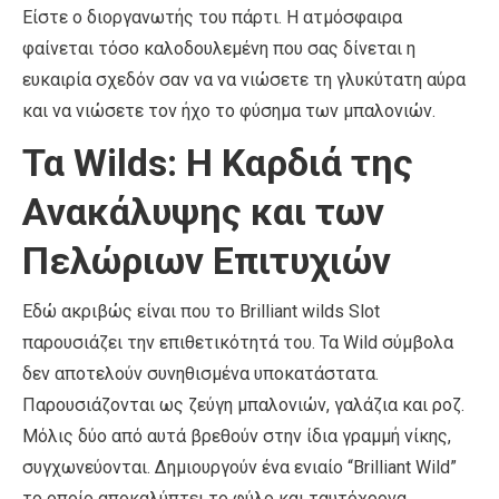
Είστε ο διοργανωτής του πάρτι. Η ατμόσφαιρα
φαίνεται τόσο καλοδουλεμένη που σας δίνεται η
ευκαιρία σχεδόν σαν να να νιώσετε τη γλυκύτατη αύρα
και να νιώσετε τον ήχο το φύσημα των μπαλονιών.
Τα Wilds: Η Καρδιά της
Ανακάλυψης και των
Πελώριων Επιτυχιών
Εδώ ακριβώς είναι που το Brilliant wilds Slot
παρουσιάζει την επιθετικότητά του. Τα Wild σύμβολα
δεν αποτελούν συνηθισμένα υποκατάστατα.
Παρουσιάζονται ως ζεύγη μπαλονιών, γαλάζια και ροζ.
Μόλις δύο από αυτά βρεθούν στην ίδια γραμμή νίκης,
συγχωνεύονται. Δημιουργούν ένα ενιαίο “Brilliant Wild”
το οποίο αποκαλύπτει το φύλο και ταυτόχρονα