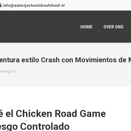
info@autorijschoolshoufshouf.nl
HOME
OVER ONS
tura estilo Crash con Movimientos de Mu
Navega la…
ué el Chicken Road Game
esgo Controlado