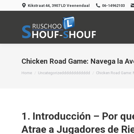
Kikstraat 44, 3907 LD Veenendaal
06-14962103
Chicken Road Game: Navega la Aven
Je bent hier:
Home
Uncategorizedddddddddddd
Chicken Road Game: 
1. Introducción – Por q
Atrae a Jugadores de Ri