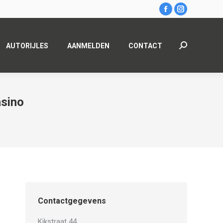
Facebook
Instagram
page
page
opens
opens
AUTORIJLES
AANMELDEN
CONTACT
Search:
in
in
new
new
window
window
asino
Contactgegevens
Kikstraat 44