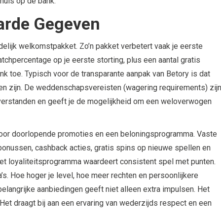
huis op de bank.
arde Gegeven
elijk welkomstpakket. Zo’n pakket verbetert vaak je eerste
tchpercentage op je eerste storting, plus een aantal gratis
nk toe. Typisch voor de transparante aanpak van Betory is dat
den zijn. De weddenschapsvereisten (wagering requirements) zij
isverstanden en geeft je de mogelijkheid om een weloverwogen
 door doorlopende promoties en een beloningsprogramma. Vaste
bonussen, cashback acties, gratis spins op nieuwe spellen en
Het loyaliteitsprogramma waardeert consistent spel met punten.
ra’s. Hoe hoger je level, hoe meer rechten en persoonlijkere
elangrijke aanbiedingen geeft niet alleen extra impulsen. Het
Het draagt bij aan een ervaring van wederzijds respect en een