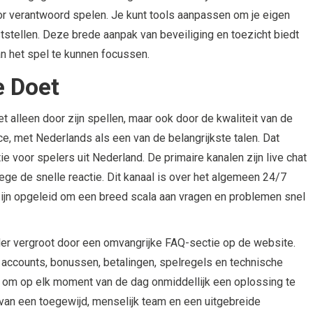
voor verantwoord spelen. Je kunt tools aanpassen om je eigen
aststellen. Deze brede aanpak van beveiliging en toezicht biedt
an het spel te kunnen focussen.
e Doet
t alleen door zijn spellen, maar ook door de kwaliteit van de
ce, met Nederlands als een van de belangrijkste talen. Dat
e voor spelers uit Nederland. De primaire kanalen zijn live chat
ege de snelle reactie. Dit kanaal is over het algemeen 24/7
zijn opgeleid om een breed scala aan vragen en problemen snel
der vergroot door een omvangrijke FAQ-sectie op de website.
r accounts, bonussen, betalingen, spelregels en technische
at om op elk moment van de dag onmiddellijk een oplossing te
an een toegewijd, menselijk team en een uitgebreide