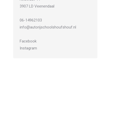
3907 LD Veenendaal
06-14962103
info@autorijschoolshoufshouf.nl
Facebook
Instagram