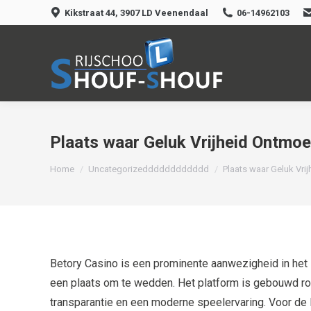
Kikstraat 44, 3907 LD Veenendaal
06-14962103
Plaats waar Geluk Vrijheid Ontmoet
Je bent hier:
Home
Uncategorizedddddddddddd
Plaats waar Geluk Vri
Betory Casino is een prominente aanwezigheid in het 
een plaats om te wedden. Het platform is gebouwd rond
transparantie en een moderne speelervaring. Voor d