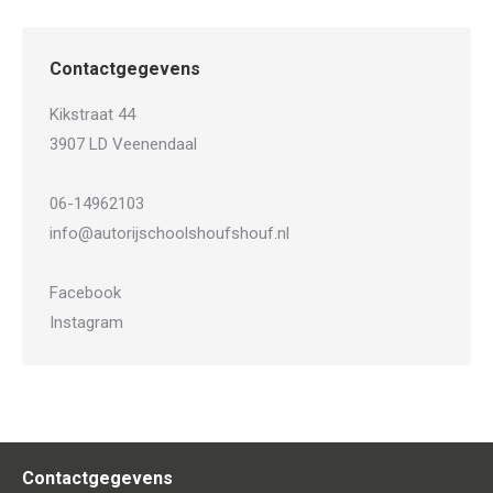
Contactgegevens
Kikstraat 44
3907 LD Veenendaal
06-14962103
info@autorijschoolshoufshouf.nl
Facebook
Instagram
Contactgegevens