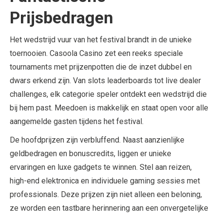
Prijsbedragen
Het wedstrijd vuur van het festival brandt in de unieke
toernooien. Casoola Casino zet een reeks speciale
tournaments met prijzenpotten die de inzet dubbel en
dwars erkend zijn. Van slots leaderboards tot live dealer
challenges, elk categorie speler ontdekt een wedstrijd die
bij hem past. Meedoen is makkelijk en staat open voor alle
aangemelde gasten tijdens het festival.
De hoofdprijzen zijn verbluffend. Naast aanzienlijke
geldbedragen en bonuscredits, liggen er unieke
ervaringen en luxe gadgets te winnen. Stel aan reizen,
high-end elektronica en individuele gaming sessies met
professionals. Deze prijzen zijn niet alleen een beloning,
ze worden een tastbare herinnering aan een onvergetelijke