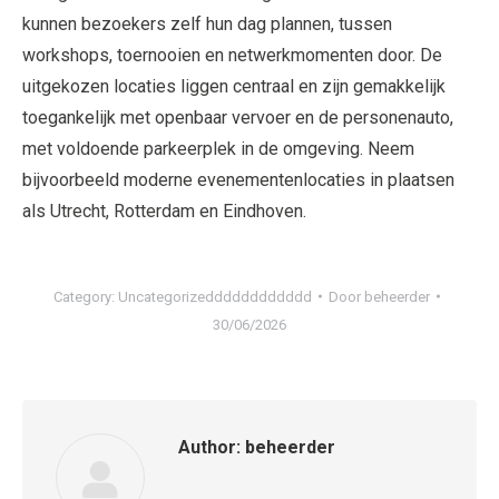
kunnen bezoekers zelf hun dag plannen, tussen
workshops, toernooien en netwerkmomenten door. De
uitgekozen locaties liggen centraal en zijn gemakkelijk
toegankelijk met openbaar vervoer en de personenauto,
met voldoende parkeerplek in de omgeving. Neem
bijvoorbeeld moderne evenementenlocaties in plaatsen
als Utrecht, Rotterdam en Eindhoven.
Category:
Uncategorizedddddddddddd
Door
beheerder
30/06/2026
Author:
beheerder