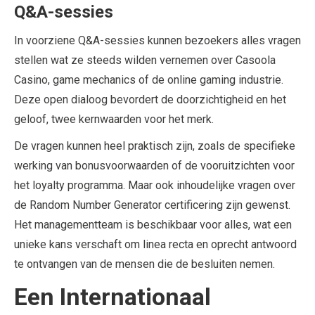
Q&A-sessies
In voorziene Q&A-sessies kunnen bezoekers alles vragen
stellen wat ze steeds wilden vernemen over Casoola
Casino, game mechanics of de online gaming industrie.
Deze open dialoog bevordert de doorzichtigheid en het
geloof, twee kernwaarden voor het merk.
De vragen kunnen heel praktisch zijn, zoals de specifieke
werking van bonusvoorwaarden of de vooruitzichten voor
het loyalty programma. Maar ook inhoudelijke vragen over
de Random Number Generator certificering zijn gewenst.
Het managementteam is beschikbaar voor alles, wat een
unieke kans verschaft om linea recta en oprecht antwoord
te ontvangen van de mensen die de besluiten nemen.
Een Internationaal