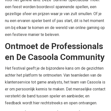
een feest worden boordevol spannende spellen, een
gezellige sfeer en prijzen waar je van zult smullen. Of je
nu een ervaren speler bent of pas start, dit is het moment
om bij elkaar te komen en de wereld van online gaming op
een festieve manier te beleven.
Ontmoet de Professionals
en De Casoola Community
Het festival geeft je de bijzondere kans om de gezichten
achter het platform te ontmoeten. Van teamleden van de
klantenservice tot game analysts, het team van Casoola is
er om persoonlijk kennis te maken. Dat menselijke contact
versterkt de band tussen speler en aanbieder, en
feedback wordt hier rechtstreeks en open ontvangen.