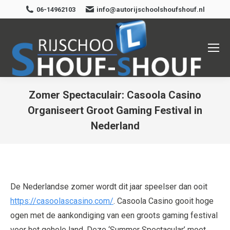
06-14962103
info@autorijschoolshoufshouf.nl
Zomer Spectaculair: Casoola Casino
Organiseert Groot Gaming Festival in
Nederland
Je bent hier:
De Nederlandse zomer wordt dit jaar speelser dan ooit
https://casoolascasino.com/
. Casoola Casino gooit hoge
ogen met de aankondiging van een groots gaming festival
voor het gehele land. Deze ‘Summer Spectacular’ moet