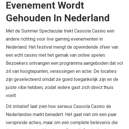
Evenement Wordt
Gehouden In Nederland
Met de Summer Spectacular trekt Casoola Casino een
andere richting voor live gaming evenementen in
Nederland. Het festival mengt de opwindende sfeer van
een echt casino met het gemak van online spelen.
Bezoekers ontvangen een programma aangeboden dat vol
zit van hoogtepunten, verassingen en actie. De locaties
zijn geselecteerd omdat ze goed toegankelijk zijn en de
juiste vibe hebben, zodat iedere gast zich direct thuis
voelt.
Dit initiatief laat zien hoe serieus Casoola Casino de
Nederlandse markt benadert. Het gaat niet om een paar
verspreide acties, maar om een complete belevenis die