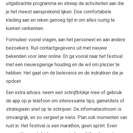
uitgebrachte programma en streep de activiteiten aan die
je het meest aansprekend lijken. Doe comfortabele
kleding aan en reken genoeg tijd in om alles rustig te
kunnen verkennen.
Formuleer vooral vragen, aan het personeel en aan andere
bezoekers. Ruil contactgegevens uit met nieuwe
bekenden voor later online. En ga vooral naar het festival
met een nieuwsgierige houding en de wil om plezier te
hebben. Het gaat om de belevenis en de indrukken die je
opdoet.
Een extra advies: neem een schrijfblokje mee of gebruik
de app op je telefoon om interessante tips, gametitels of
strategieën snel op te schrijven. De informatiestroom is
omvangrijk, en zo vergeet je niets. Plan ook momenten van
rust in. Het festival is een marathon, geen sprint. Even