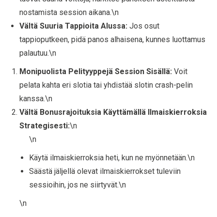
nostamista session aikana.\n
Vältä Suuria Tappioita Alussa:
Jos osut
tappioputkeen, pidä panos alhaisena, kunnes luottamus
palautuu.\n
Monipuolista Pelityyppejä Session Sisällä:
Voit
pelata kahta eri slotia tai yhdistää slotin crash-pelin
kanssa.\n
Vältä Bonusrajoituksia Käyttämällä Ilmaiskierroksia
Strategisesti:
\n
\n
Käytä ilmaiskierroksia heti, kun ne myönnetään.\n
Säästä jäljellä olevat ilmaiskierrokset tuleviin
sessioihin, jos ne siirtyvät.\n
\n