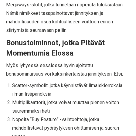
Megaways-slotit, jotka tunnetaan nopeista tuloksistaan.
Nämä nimikkeet tasapainottavat jännityksen ja
mahdollisuuden osua kohtuulliseen voittoon ennen
siirtymistä seuraavaan peliin.
Bonustoiminnot, jotka Pitävät
Momentumia Elossa
Myös lyhyessä sessiossa hyvin ajoitettu
bonusominaisuus voi kaksinkertaistaa jännityksen. Etsi:
Scatter-symbolit, jotka käynnistävät ilmaiskierroksia
ilman lisäpanoksia
Multiplikaattorit, jotka voivat muuttaa pienen voiton
suuremmaksi heti
Nopeita “Buy Feature” -vaihtoehtoja, jotka
mahdollistavat pyöräytyksen ohittamisen ja suoran