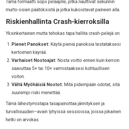
Tämä formaatti sopii pelaajille, jotka nauttivat sekunnin
murto-osien päätöksistä ja jotka kukoistavat paineen alla.
Riskienhallinta Crash-kierroksilla
Yksinkertainen mutta tehokas tapa hallita crash-pelejä on:
Pienet Panokset:
Käytä pieniä panoksia testataksesi
kertoimen käyrää.
Varhaiset Nostoajat:
Nosta voitto ennen kuin kerroin
saavuttaa 5× tai 10× varmistaaksesi kohtuullisen
voiton.
Vältä Myöhäisiä Nostot:
Mitä pidempään odotat, sitä
suurempi riski menettää.
Tämä lähestymistapa tasapainottaa jännityksen ja
turvallisuuden—avain lyhyissä sessioissa, joissa jokainen
hetki on arvokas.