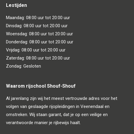
Lestijden
Maandag: 08:00 uur tot 20:00 uur
Dinsdag: 08:00 uur tot 20:00 uur
Woensdag: 08:00 uur tot 20:00 uur
Donderdag: 08:00 uur tot 20:00 uur
Vrijdag: 08:00 uur tot 20:00 uur
Zaterdag: 08:00 uur tot 20:00 uur
Zondag: Gesloten
Waarom rijschool Shouf-Shouf
Al jarenlang zijn wij het meest vertrouwde adres voor het
volgen van geslaagde rijopleidingen in Veenendaal en
omstreken. Wij staan garant, dat je op een veilige en
verantwoorde manier je rijbewijs haalt.