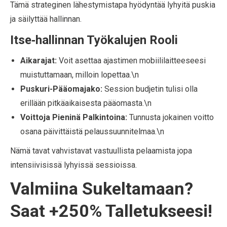
Tämä strateginen lähestymistapa hyödyntää lyhyitä puskia
ja säilyttää hallinnan.
Itse‑hallinnan Työkalujen Rooli
Aikarajat:
Voit asettaa ajastimen mobiililaitteeseesi
muistuttamaan, milloin lopettaa.\n
Puskuri-Pääomajako:
Session budjetin tulisi olla
erillään pitkäaikaisesta pääomasta.\n
Voittoja Pieninä Palkintoina:
Tunnusta jokainen voitto
osana päivittäistä pelaussuunnitelmaa.\n
Nämä tavat vahvistavat vastuullista pelaamista jopa
intensiivisissä lyhyissä sessioissa.
Valmiina Sukeltamaan?
Saat +250% Talletukseesi!