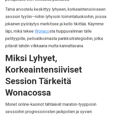
Tämä arvostelu keskittyy lyhyeen, korkeaintensiiviseen
session tyyliin—niihin lyhyisiin toimintatuokioihin, joissa
jokainen pyöräytys merkitsee ja kello tikittää. Käymme
läpi, mikä tekee
Wonaco
sta huippuvalinnan tälle
pelityypille, pelivalikoimasta pankkistrategioihin, jotka
pitävät tahdin vilkkaana mutta kannattavana.
Miksi Lyhyet,
Korkeaintensiiviset
Session Tärkeitä
Wonacossa
Monet online-kasinot tähtäävät maraton-tyyppisiin
sessioihin progressiivisten jackpotien ja syvien