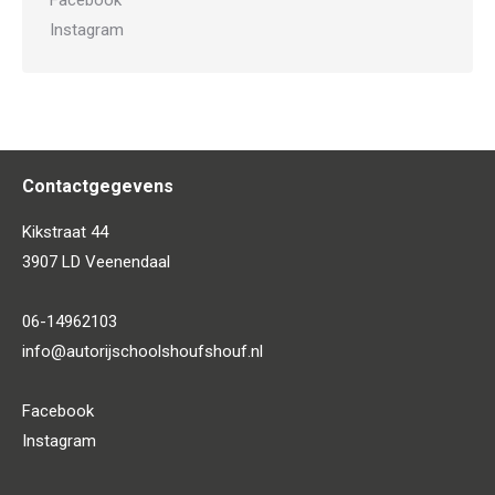
Instagram
Contactgegevens
Kikstraat 44
3907 LD Veenendaal
06-14962103
info@autorijschoolshoufshouf.nl
Facebook
Instagram