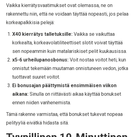
Vaikka kierrätysvaatimukset ovat olemassa, ne on
rakennettu niin, että ne voidaan täyttää nopeasti, jos pelaa
korkeapalkkisia pelejä:
X40 kierrätys talletuksille:
Vaikka se vaikuttaa
korkealta, korkeavolatiliteettiset slotit voivat täyttää
sen nopeammin kuin matalariskiset pelit kuukausissa.
x5-6 urheilupanosbonus:
Voit nostaa voitot heti, kun
onnistut tekemään muutaman onnistuneen vedon, jotka
tuottavat suuret voitot.
Ei bonusajan päättymistä ensimmäisen viikon
aikana:
Sinulla on riittävästi aikaa käyttää bonukset
ennen niiden vanhenemista.
Tämä rakenne varmistaa, että bonukset tukevat nopeaa
pelityyliä eivätkä hidasta sitä.
Tyypillinen 10-Minuttinen