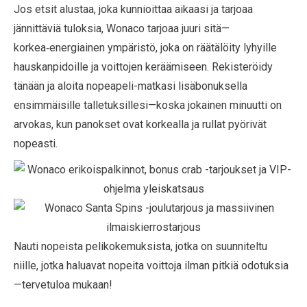
Jos etsit alustaa, joka kunnioittaa aikaasi ja tarjoaa
jännittäviä tuloksia, Wonaco tarjoaa juuri sitä—
korkea‑energiainen ympäristö, joka on räätälöity lyhyille
hauskanpidoille ja voittojen keräämiseen. Rekisteröidy
tänään ja aloita nopeapeli-matkasi lisäbonuksella
ensimmäisille talletuksillesi—koska jokainen minuutti on
arvokas, kun panokset ovat korkealla ja rullat pyörivät
nopeasti.
Nauti nopeista pelikokemuksista, jotka on suunniteltu
niille, jotka haluavat nopeita voittoja ilman pitkiä odotuksia
—tervetuloa mukaan!