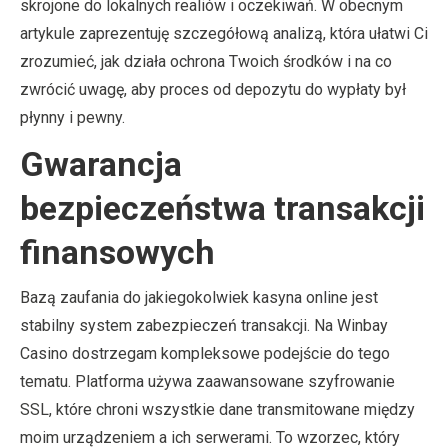
skrojone do lokalnych realiów i oczekiwań. W obecnym
artykule zaprezentuję szczegółową analizą, która ułatwi Ci
zrozumieć, jak działa ochrona Twoich środków i na co
zwrócić uwagę, aby proces od depozytu do wypłaty był
płynny i pewny.
Gwarancja
bezpieczeństwa transakcji
finansowych
Bazą zaufania do jakiegokolwiek kasyna online jest
stabilny system zabezpieczeń transakcji. Na Winbay
Casino dostrzegam kompleksowe podejście do tego
tematu. Platforma używa zaawansowane szyfrowanie
SSL, które chroni wszystkie dane transmitowane między
moim urządzeniem a ich serwerami. To wzorzec, który