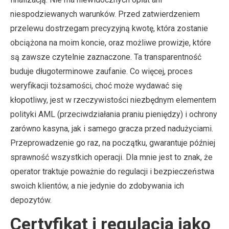
niespodziewanych warunków. Przed zatwierdzeniem
przelewu dostrzegam precyzyjną kwotę, która zostanie
obciążona na moim koncie, oraz możliwe prowizje, które
są zawsze czytelnie zaznaczone. Ta transparentność
buduje długoterminowe zaufanie. Co więcej, proces
weryfikacji tożsamości, choć może wydawać się
kłopotliwy, jest w rzeczywistości niezbędnym elementem
polityki AML (przeciwdziałania praniu pieniędzy) i ochrony
zarówno kasyna, jak i samego gracza przed nadużyciami.
Przeprowadzenie go raz, na początku, gwarantuje później
sprawność wszystkich operacji. Dla mnie jest to znak, że
operator traktuje poważnie do regulacji i bezpieczeństwa
swoich klientów, a nie jedynie do zdobywania ich
depozytów.
Certyfikat i regulacja jako