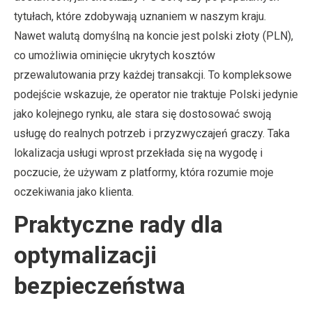
tytułach, które zdobywają uznaniem w naszym kraju.
Nawet walutą domyślną na koncie jest polski złoty (PLN),
co umożliwia ominięcie ukrytych kosztów
przewalutowania przy każdej transakcji. To kompleksowe
podejście wskazuje, że operator nie traktuje Polski jedynie
jako kolejnego rynku, ale stara się dostosować swoją
usługę do realnych potrzeb i przyzwyczajeń graczy. Taka
lokalizacja usługi wprost przekłada się na wygodę i
poczucie, że używam z platformy, która rozumie moje
oczekiwania jako klienta.
Praktyczne rady dla
optymalizacji
bezpieczeństwa