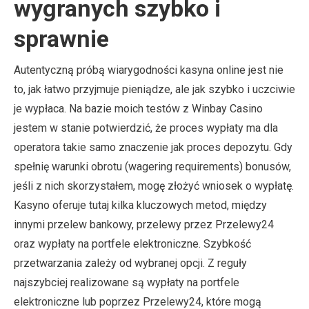
wygranych szybko i
sprawnie
Autentyczną próbą wiarygodności kasyna online jest nie
to, jak łatwo przyjmuje pieniądze, ale jak szybko i uczciwie
je wypłaca. Na bazie moich testów z Winbay Casino
jestem w stanie potwierdzić, że proces wypłaty ma dla
operatora takie samo znaczenie jak proces depozytu. Gdy
spełnię warunki obrotu (wagering requirements) bonusów,
jeśli z nich skorzystałem, mogę złożyć wniosek o wypłatę.
Kasyno oferuje tutaj kilka kluczowych metod, między
innymi przelew bankowy, przelewy przez Przelewy24
oraz wypłaty na portfele elektroniczne. Szybkość
przetwarzania zależy od wybranej opcji. Z reguły
najszybciej realizowane są wypłaty na portfele
elektroniczne lub poprzez Przelewy24, które mogą