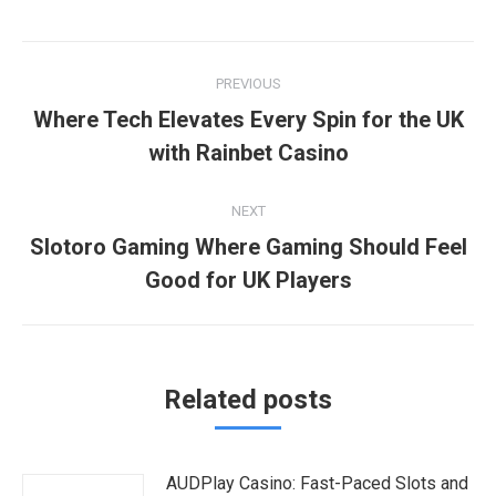
Post
PREVIOUS
navigation
Where Tech Elevates Every Spin for the UK
Previous
with Rainbet Casino
post:
NEXT
Slotoro Gaming Where Gaming Should Feel
Next
Good for UK Players
post:
Related posts
AUDPlay Casino: Fast-Paced Slots and