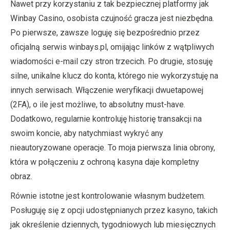
Nawet przy korzystaniu z tak bezpiecznej platformy jak
Winbay Casino, osobista czujność gracza jest niezbędna.
Po pierwsze, zawsze loguję się bezpośrednio przez
oficjalną serwis winbays.pl, omijając linków z wątpliwych
wiadomości e-mail czy stron trzecich. Po drugie, stosuję
silne, unikalne klucz do konta, którego nie wykorzystuję na
innych serwisach. Włączenie weryfikacji dwuetapowej
(2FA), o ile jest możliwe, to absolutny must-have.
Dodatkowo, regularnie kontroluję historię transakcji na
swoim koncie, aby natychmiast wykryć any
nieautoryzowane operacje. To moja pierwsza linia obrony,
która w połączeniu z ochroną kasyna daje kompletny
obraz.
Równie istotne jest kontrolowanie własnym budżetem.
Posługuję się z opcji udostępnianych przez kasyno, takich
jak określenie dziennych, tygodniowych lub miesięcznych