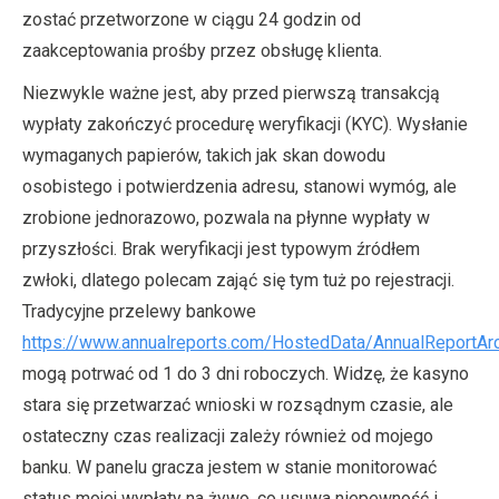
zostać przetworzone w ciągu 24 godzin od
zaakceptowania prośby przez obsługę klienta.
Niezwykle ważne jest, aby przed pierwszą transakcją
wypłaty zakończyć procedurę weryfikacji (KYC). Wysłanie
wymaganych papierów, takich jak skan dowodu
osobistego i potwierdzenia adresu, stanowi wymóg, ale
zrobione jednorazowo, pozwala na płynne wypłaty w
przyszłości. Brak weryfikacji jest typowym źródłem
zwłoki, dlatego polecam zająć się tym tuż po rejestracji.
Tradycyjne przelewy bankowe
https://www.annualreports.com/HostedData/AnnualReport
mogą potrwać od 1 do 3 dni roboczych. Widzę, że kasyno
stara się przetwarzać wnioski w rozsądnym czasie, ale
ostateczny czas realizacji zależy również od mojego
banku. W panelu gracza jestem w stanie monitorować
status mojej wypłaty na żywo, co usuwa niepewność i