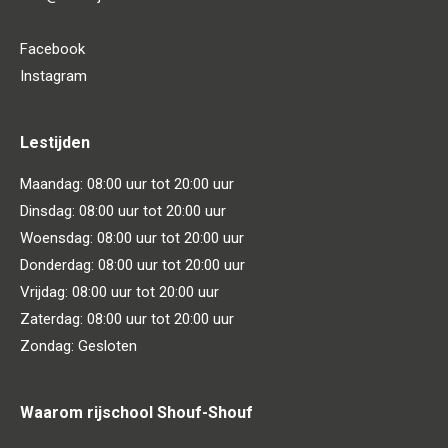
Facebook
Instagram
Lestijden
Maandag: 08:00 uur tot 20:00 uur
Dinsdag: 08:00 uur tot 20:00 uur
Woensdag: 08:00 uur tot 20:00 uur
Donderdag: 08:00 uur tot 20:00 uur
Vrijdag: 08:00 uur tot 20:00 uur
Zaterdag: 08:00 uur tot 20:00 uur
Zondag: Gesloten
Waarom rijschool Shouf-Shouf