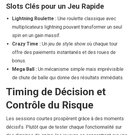
Slots Clés pour un Jeu Rapide
Lightning Roulette :
Une roulette classique avec
multiplicateurs lightning pouvant transformer un seul
spin en un gain massif.
Crazy Time :
Un jeu de style show où chaque tour
offre des paiements instantanés et des roues de
bonus.
Mega Ball :
Un mécanisme simple mais imprévisible
de chute de balle qui donne des résultats immédiats.
Timing de Décision et
Contrôle du Risque
Les sessions courtes prospèrent grâce à des moments
décisifs. Plutôt que de tester chaque fonctionnalité sur