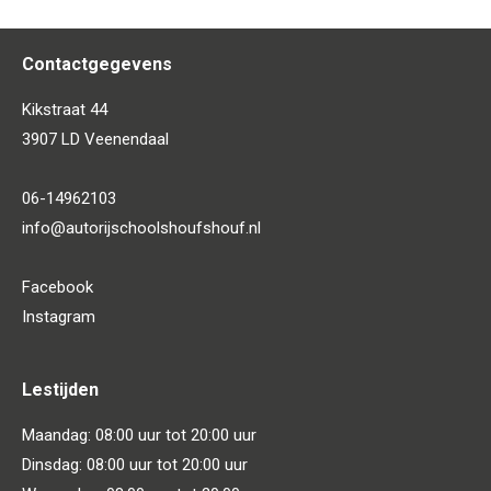
Contactgegevens
Kikstraat 44
3907 LD Veenendaal
06-14962103
info@autorijschoolshoufshouf.nl
Facebook
Instagram
Lestijden
Maandag: 08:00 uur tot 20:00 uur
Dinsdag: 08:00 uur tot 20:00 uur