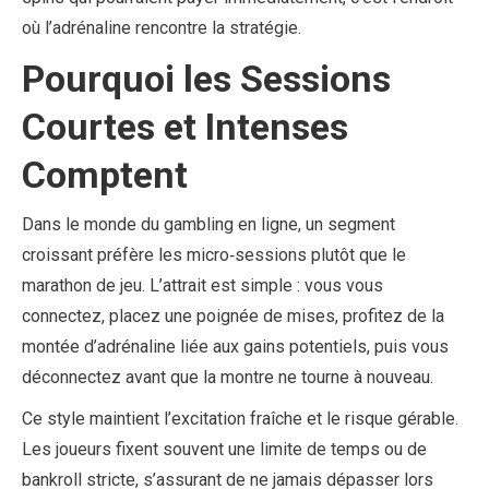
où l’adrénaline rencontre la stratégie.
Pourquoi les Sessions
Courtes et Intenses
Comptent
Dans le monde du gambling en ligne, un segment
croissant préfère les micro‑sessions plutôt que le
marathon de jeu. L’attrait est simple : vous vous
connectez, placez une poignée de mises, profitez de la
montée d’adrénaline liée aux gains potentiels, puis vous
déconnectez avant que la montre ne tourne à nouveau.
Ce style maintient l’excitation fraîche et le risque gérable.
Les joueurs fixent souvent une limite de temps ou de
bankroll stricte, s’assurant de ne jamais dépasser lors