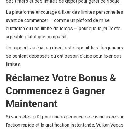
des timers et des limites de dépôt pour gérer ce risque.
La plateforme encourage à fixer des limites personnelles
avant de commencer — comme un plafond de mise
quotidien ou une limite de temps — pour que le jeu reste
agréable plutôt que compulsif.
Un support via chat en direct est disponible si les joueurs
se sentent dépassés ou ont besoin d’aide pour fixer des
limites.
Réclamez Votre Bonus &
Commencez à Gagner
Maintenant
Si vous êtes prêt pour une expérience de casino axée sur
l’action rapide et la gratification instantanée, Vulkan Vegas