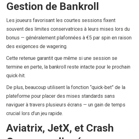
Gestion de Bankroll
Les joueurs favorisant les courtes sessions fixent
souvent des limites conservatrices à leurs mises lors du
bonus — généralement plafonnées à €5 par spin en raison
des exigences de wagering.
Cette retenue garantit que même si une session se
termine en perte, la bankroll reste intacte pour le prochain
quick‑hit.
De plus, beaucoup utilisent la fonction “quick‑bet” de la
plateforme pour placer des mises standards sans
naviguer à travers plusieurs écrans — un gain de temps
crucial lors d’un jeu rapide.
Aviatrix, JetX, et Crash