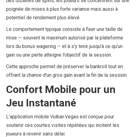
des dizaines de spins, les joueurs se concentrent sur une
poignée de mises à plus forte variance mais aussi à
potentiel de rendement plus élevé.
Le comportement typique consiste à fixer une taille de
mise — souvent le maximum autorisé par la plateforme
lors du bonus wagering — et à s’y tenir jusqu’à ce qu’un
gain ou une perte atteigne l’objectif de la session.
Cette approche permet de préserver la bankroll tout en
offrant la chance d’un gros gain avant la fin de la session.
Confort Mobile pour un
Jeu Instantané
L’application mobile Vulkan Vegas est conçue pour
soutenir ces courtes visites répétées qui incitent les
joueurs à revenir sans délai.