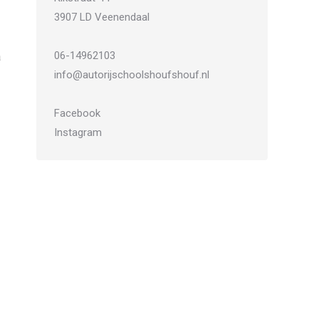
3907 LD Veenendaal
06-14962103
a
info@autorijschoolshoufshouf.nl
Facebook
Instagram