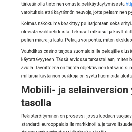
tärkeää olla tietoinen omasta pelikäyttäytymisestä
htt
varoituksia että käytännön neuvoja, jotta pelaaminen py
Kolmas näkökulma keskittyy pelitarjontaan sekä erityis
olevista vaihtoehdoista. Tekniset ratkaisut ja käyttöli
pelien määrä ja laatu. Pelaaja voi pohtia, miten eksklusi
Vauhdikas casino tarjoaa suomalaisille pelaajille alu
käytettävyyteen. Tässä arviossa tarkastellaan, miten br
avulla. Tavoitteena on tarjota objektiivinen katsaus s
millaisia käytännön seikkoja on syytä huomioida aloit
Mobiili- ja selainversi
tasolla
Rekisteröityminen on prosessi, jossa luodaan suojaava 
standardi eurooppalaisilla markkinoilla, ja turvallis