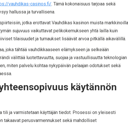
ps://vauhdikas-casinos.fi/
. Tämä kokonaisuus tarjoaa sekä
syy hallussa ja turvallisena.
piirteisiin, jotka erottavat Vauhdikas kasinon muista markkinoill
ittymän sujuvuus vaikuttavat pelikokemukseen yhtä lailla kuin
iviset tilaisuudet ja turnaukset lisäävät arvoa pitkällä aikavälillä.
staa, joka tähtää vauhdikkaaseen elämykseen ja selkeään
ändi välittää luotettavuutta, suojaa ja vastuullisuutta teknologian
iihen, miten palvelu kohtaa nykypäivän pelaajan odotukset sekä
taessa.
on yhteensopivuus käytännön
tili ja varmistetaan käyttäjän tiedot. Prosessi on yleisesti
uuden takaavat perusvarmennukset sekä mahdolliset