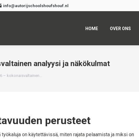
info@autorijschoolshoufshouf.nl
HOME
OVER ONS
valtainen analyysi ja näkökulmat
6 – kokonaisvaltainen…
ttavuuden perusteet
ä työkaluja on käytettävissä, miten rajata pelaamista ja miksi on