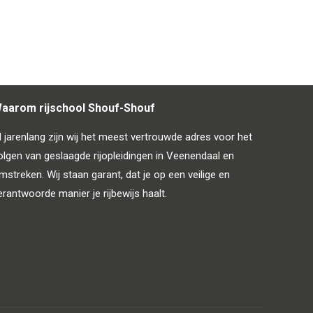
aarom rijschool Shouf-Shouf
l jarenlang zijn wij het meest vertrouwde adres voor het
olgen van geslaagde rijopleidingen in Veenendaal en
mstreken. Wij staan garant, dat je op een veilige en
erantwoorde manier je rijbewijs haalt.