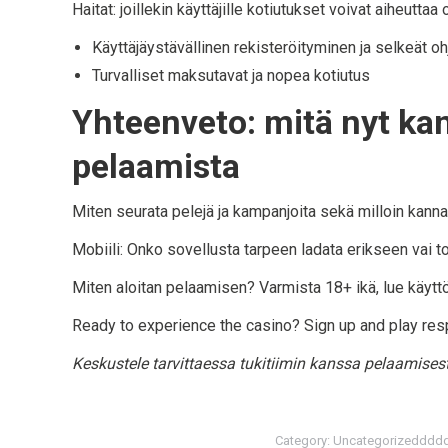
Haitat: joillekin käyttäjille kotiutukset voivat aiheuttaa 
Käyttäjäystävällinen rekisteröityminen ja selkeät oh
Turvalliset maksutavat ja nopea kotiutus
Yhteenveto: mitä nyt ka
pelaamista
Miten seurata pelejä ja kampanjoita sekä milloin kannat
Mobiili: Onko sovellusta tarpeen ladata erikseen vai t
Miten aloitan pelaamisen? Varmista 18+ ikä, lue käyttöe
Ready to experience the casino? Sign up and play res
Keskustele tarvittaessa tukitiimin kanssa pelaamises
Category:
Uncategorizeddd