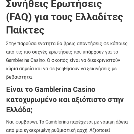
Συνήθεις Ερωτήσεις
(FAQ) για τους Ελλαδίτες
Παίκτες
Στην παρούσα ενότητα θα βρεις απαντήσεις σε κάποιες
από τις πιο συχνές ερωτήσεις που υπάρχουν για το
Gamblerina Casino. Ο σκοπός είναι να διευκρινιστούν
κύρια σημεία και να σε βοηθήσουν να ξεκινήσεις με
βεβαιότητα.
Είναι το Gamblerina Casino
κατοχυρωμένο και αξιόπιστο στην
Ελλάδα;
Ναι, συμβαίνει. Το Gamblerina παρέχεται με νόμιμη άδεια
από μια εγκεκριμένη ρυθμιστική αρχή. Αξιοποιεί