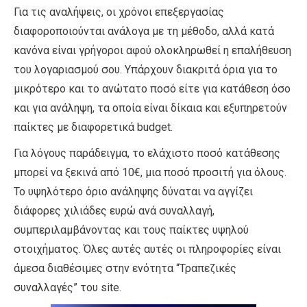
Για τις αναλήψεις, οι χρόνοι επεξεργασίας
διαφοροποιούνται ανάλογα με τη μέθοδο, αλλά κατά
κανόνα είναι γρήγοροι αφού ολοκληρωθεί η επαλήθευση
του λογαριασμού σου. Υπάρχουν διακριτά όρια για το
μικρότερο και το ανώτατο ποσό είτε για κατάθεση όσο
και για ανάληψη, τα οποία είναι δίκαια και εξυπηρετούν
παίκτες με διαφορετικά budget.
Για λόγους παράδειγμα, το ελάχιστο ποσό κατάθεσης
μπορεί να ξεκινά από 10€, μια ποσό προσιτή για όλους.
Το υψηλότερο όριο ανάληψης δύναται να αγγίζει
διάφορες χιλιάδες ευρώ ανά συναλλαγή,
συμπεριλαμβάνοντας και τους παίκτες υψηλού
στοιχήματος. Όλες αυτές αυτές οι πληροφορίες είναι
άμεσα διαθέσιμες στην ενότητα “Τραπεζικές
συναλλαγές” του site.