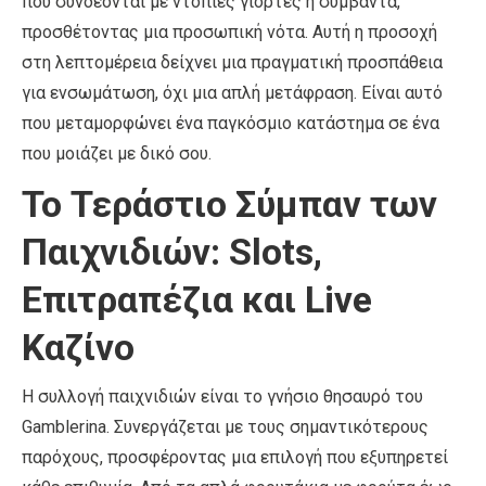
που συνδέονται με ντόπιες γιορτές ή συμβάντα,
προσθέτοντας μια προσωπική νότα. Αυτή η προσοχή
στη λεπτομέρεια δείχνει μια πραγματική προσπάθεια
για ενσωμάτωση, όχι μια απλή μετάφραση. Είναι αυτό
που μεταμορφώνει ένα παγκόσμιο κατάστημα σε ένα
που μοιάζει με δικό σου.
Το Τεράστιο Σύμπαν των
Παιχνιδιών: Slots,
Επιτραπέζια και Live
Καζίνο
Η συλλογή παιχνιδιών είναι το γνήσιο θησαυρό του
Gamblerina. Συνεργάζεται με τους σημαντικότερους
παρόχους, προσφέροντας μια επιλογή που εξυπηρετεί