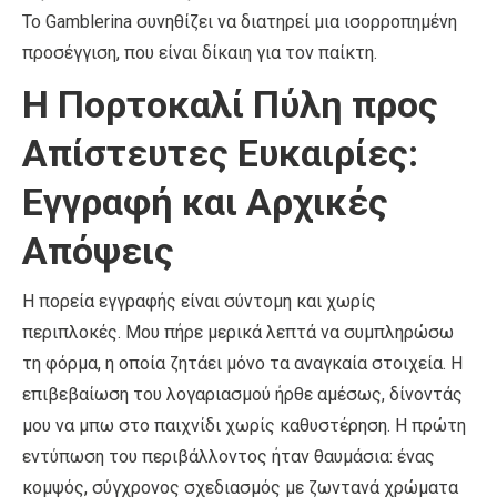
Το Gamblerina συνηθίζει να διατηρεί μια ισορροπημένη
προσέγγιση, που είναι δίκαιη για τον παίκτη.
Η Πορτοκαλί Πύλη προς
Απίστευτες Ευκαιρίες:
Εγγραφή και Αρχικές
Απόψεις
Η πορεία εγγραφής είναι σύντομη και χωρίς
περιπλοκές. Μου πήρε μερικά λεπτά να συμπληρώσω
τη φόρμα, η οποία ζητάει μόνο τα αναγκαία στοιχεία. Η
επιβεβαίωση του λογαριασμού ήρθε αμέσως, δίνοντάς
μου να μπω στο παιχνίδι χωρίς καθυστέρηση. Η πρώτη
εντύπωση του περιβάλλοντος ήταν θαυμάσια: ένας
κομψός, σύγχρονος σχεδιασμός με ζωντανά χρώματα