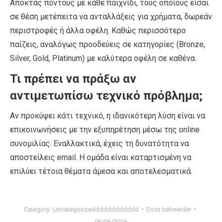
Αποκτάς πόντους με κάθε παιχνίδι, τους οποίους είσαι
σε θέση μετέπειτα να ανταλλάξεις για χρήματα, δωρεάν
περιστροφές ή άλλα οφέλη. Καθώς περισσότερο
παίζεις, αναλόγως προοδεύεις σε κατηγορίες (Bronze,
Silver, Gold, Platinum) με καλύτερα οφέλη σε καθένα.
Τι πρέπει να πράξω αν
αντιμετωπίσω τεχνικό πρόβλημα;
Αν προκύψει κάτι τεχνικό, η ιδανικότερη λύση είναι να
επικοινωνήσεις με την εξυπηρέτηση μέσω της online
συνομιλίας. Εναλλακτικά, έχεις τη δυνατότητα να
αποστείλεις email. Η ομάδα είναι καταρτισμένη να
επιλύει τέτοια θέματα άμεσα και αποτελεσματικά.
Category:
Uncategorizedddddddddddd
Door
beheerder
06/06/2026