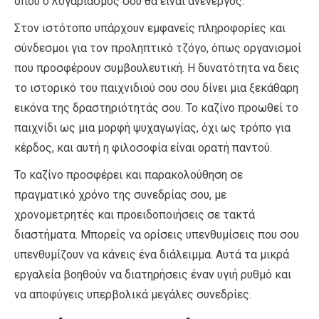
όπου ο λογαριασμός σου θα είναι ανενεργός.
Στον ιστότοπο υπάρχουν εμφανείς πληροφορίες και
σύνδεσμοι για τον προληπτικό τζόγο, όπως οργανισμοί
που προσφέρουν συμβουλευτική. Η δυνατότητα να δεις
το ιστορικό του παιχνιδιού σου σου δίνει μια ξεκάθαρη
εικόνα της δραστηριότητάς σου. Το καζίνο προωθεί το
παιχνίδι ως μια μορφή ψυχαγωγίας, όχι ως τρόπο για
κέρδος, και αυτή η φιλοσοφία είναι ορατή παντού.
Το καζίνο προσφέρει και παρακολούθηση σε
πραγματικό χρόνο της συνεδρίας σου, με
χρονομετρητές και προειδοποιήσεις σε τακτά
διαστήματα. Μπορείς να ορίσεις υπενθυμίσεις που σου
υπενθυμίζουν να κάνεις ένα διάλειμμα. Αυτά τα μικρά
εργαλεία βοηθούν να διατηρήσεις έναν υγιή ρυθμό και
να αποφύγεις υπερβολικά μεγάλες συνεδρίες.