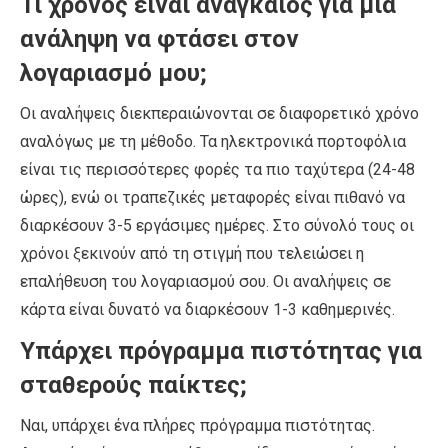
Τι χρόνος είναι αναγκαίος για μια
ανάληψη να φτάσει στον
λογαριασμό μου;
Οι αναλήψεις διεκπεραιώνονται σε διαφορετικό χρόνο
αναλόγως με τη μέθοδο. Τα ηλεκτρονικά πορτοφόλια
είναι τις περισσότερες φορές τα πιο ταχύτερα (24-48
ώρες), ενώ οι τραπεζικές μεταφορές είναι πιθανό να
διαρκέσουν 3-5 εργάσιμες ημέρες. Στο σύνολό τους οι
χρόνοι ξεκινούν από τη στιγμή που τελειώσει η
επαλήθευση του λογαριασμού σου. Οι αναλήψεις σε
κάρτα είναι δυνατό να διαρκέσουν 1-3 καθημερινές.
Υπάρχει πρόγραμμα πιστότητας για
σταθερούς παίκτες;
Ναι, υπάρχει ένα πλήρες πρόγραμμα πιστότητας.