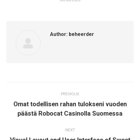
Author:
beheerder
Post
PREVIOUS
navigation
Omat todellisen rahan tulokseni vuoden
Previous
päästä Robocat Casinolla Suomessa
post:
NEXT
Visual Layout and User Interface of Sweet