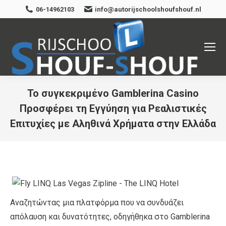
06-14962103
info@autorijschoolshoufshouf.nl
Το συγκεκριμένο Gamblerina Casino
Προσφέρει τη Εγγύηση για Ρεαλιστικές
Επιτυχίες με Αληθινά Χρήματα στην Ελλάδα
Je bent hier:
Αναζητώντας μια πλατφόρμα που να συνδυάζει
απόλαυση και δυνατότητες, οδηγήθηκα στο Gamblerina