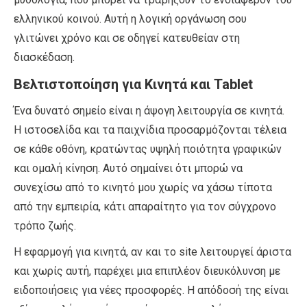
ελληνικού κοινού. Αυτή η λογική οργάνωση σου
γλιτώνει χρόνο και σε οδηγεί κατευθείαν στη
διασκέδαση.
Βελτιστοποίηση για Κινητά και Tablet
Ένα δυνατό σημείο είναι η άψογη λειτουργία σε κινητά.
Η ιστοσελίδα και τα παιχνίδια προσαρμόζονται τέλεια
σε κάθε οθόνη, κρατώντας υψηλή ποιότητα γραφικών
και ομαλή κίνηση. Αυτό σημαίνει ότι μπορώ να
συνεχίσω από το κινητό μου χωρίς να χάσω τίποτα
από την εμπειρία, κάτι απαραίτητο για τον σύγχρονο
τρόπο ζωής.
Η εφαρμογή για κινητά, αν και το site λειτουργεί άριστα
και χωρίς αυτή, παρέχει μια επιπλέον διευκόλυνση με
ειδοποιήσεις για νέες προσφορές. Η απόδοσή της είναι