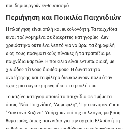
που δημιουργούν ενθουσιασμό.
Περιήγηση και Ποικιλία Παιχνιδιών
Η πλοήγηση είναι απλή και ευκολονόητη. Τα παιχνίδια
είναι ταξινομημένα σε διακριτές κατηγορίες. Δεν
χρειάστηκα ούτε ένα λεπτό για να βρω τα δημοφιλή
slot, τους πραγματικούς πίνακες ή τα τραπέζια με
παιχνίδια καρτών. Η ποικιλία είναι εντυπωσιακή, με
χιλιάδες τίτλους διαθέσιμους. Η δυνατότητα
αναζήτησης και τα φίλτρα διευκολύνουν πολύ όταν
έχεις μια συγκεκριμένη ιδέα στο μυαλό σου.
Το καζίνο κατηγοριοποιεί τα παιχνίδια σε τμήματα
όπως “Νέα Παιχνίδια”, “Δημοφιλή”, “Προτεινόμενα” και
“Ζωντανά Καζίνο”. Υπάρχουν επίσης συλλογές με βάση
θεματικές, όπως παιχνίδια για την αρχαία Ελλάδα ή τη
μυθολογία, που μπορεί να τραβήξουν το ενδιαφέρον του