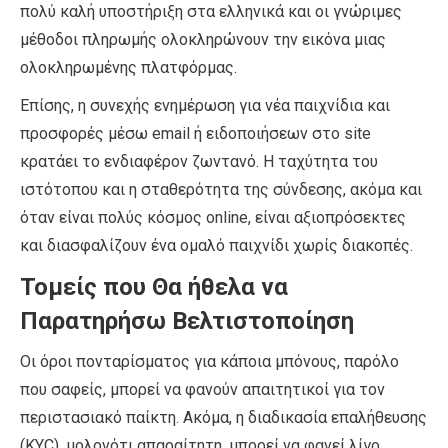
πολύ καλή υποστήριξη στα ελληνικά και οι γνώριμες
μέθοδοι πληρωμής ολοκληρώνουν την εικόνα μιας
ολοκληρωμένης πλατφόρμας.
Επίσης, η συνεχής ενημέρωση για νέα παιχνίδια και
προσφορές μέσω email ή ειδοποιήσεων στο site
κρατάει το ενδιαφέρον ζωντανό. Η ταχύτητα του
ιστότοπου και η σταθερότητα της σύνδεσης, ακόμα και
όταν είναι πολύς κόσμος online, είναι αξιοπρόσεκτες
και διασφαλίζουν ένα ομαλό παιχνίδι χωρίς διακοπές.
Τομείς που Θα ήθελα να
Παρατηρήσω Βελτιστοποίηση
Οι όροι πονταρίσματος για κάποια μπόνους, παρόλο
που σαφείς, μπορεί να φανούν απαιτητικοί για τον
περιστασιακό παίκτη. Ακόμα, η διαδικασία επαλήθευσης
(KYC), μολονότι απαραίτητη, μπορεί να φανεί λίγο