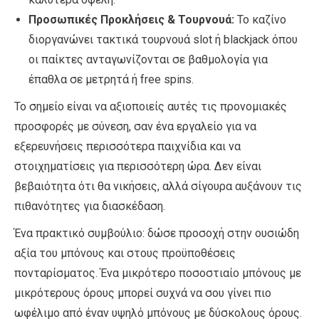
Προσωπικές Προκλήσεις & Τουρνουά:
Το καζίνο
διοργανώνει τακτικά τουρνουά slot ή blackjack όπου
οι παίκτες ανταγωνίζονται σε βαθμολογία για
έπαθλα σε μετρητά ή free spins.
Το σημείο είναι να αξιοποιείς αυτές τις προνομιακές
προσφορές με σύνεση, σαν ένα εργαλείο για να
εξερευνήσεις περισσότερα παιχνίδια και να
στοιχηματίσεις για περισσότερη ώρα. Δεν είναι
βεβαιότητα ότι θα νικήσεις, αλλά σίγουρα αυξάνουν τις
πιθανότητες για διασκέδαση.
Ένα πρακτικό συμβούλιο: δώσε προσοχή στην ουσιώδη
αξία του μπόνους και στους προϋποθέσεις
πονταρίσματος. Ένα μικρότερο ποσοστιαίο μπόνους με
μικρότερους όρους μπορεί συχνά να σου γίνει πιο
ωφέλιμο από έναν υψηλό μπόνους με δύσκολους όρους.