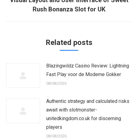
Next
Rush Bonanza Slot for UK
post:
Related posts
Blazingwildz Casino Review: Lightning
Fast Play voor de Moderne Gokker
08/08/2026
Authentic strategy and calculated risks
await with slotmonster-
unitedkingdom.co.uk for discerning
players
08/08/2026