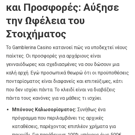
και Προσφορές: Αύξησε
την Ωφέλεια του
Στοιχήματος
Το Gamblerina Casino κατανοεί πώς να υποδεχτεί νέους
παίκτες. Οι προσφορές για αρχάριους είναι
γενναιόδωρες και σχεδιασμένες να σου δώσουν μια
καλή αρχή. Εγώ προσωπικά θεωρώ ότι οι προϋποθέσεις
πονταρίσματος είναι διαφανείς και επιτεύξιμες, κάτι
που δεν ισχύει πάντα. Το κλειδί είναι να διαβάζεις
πάντα τους κανόνες για να μάθεις τι ισχύει.
Μπόνους Καλωσορίσματος:
Συνήθως ένα
πρόγραμμα που περιλαμβάνει τις αρχικές
καταθέσεις, παρέχοντας επιπλέον χρήματα για
παιχνίδι. Για παράδειγμα: 100% μπόνους έως 500€