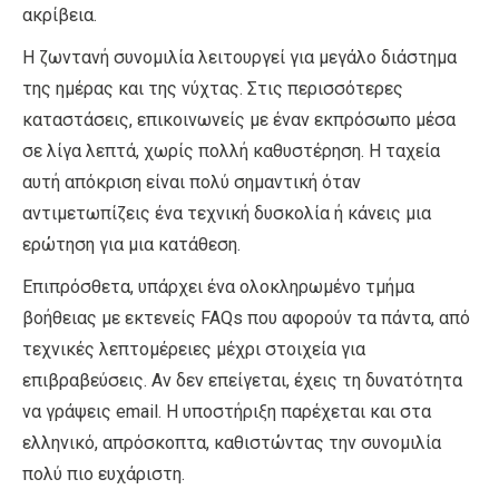
ακρίβεια.
Η ζωντανή συνομιλία λειτουργεί για μεγάλο διάστημα
της ημέρας και της νύχτας. Στις περισσότερες
καταστάσεις, επικοινωνείς με έναν εκπρόσωπο μέσα
σε λίγα λεπτά, χωρίς πολλή καθυστέρηση. Η ταχεία
αυτή απόκριση είναι πολύ σημαντική όταν
αντιμετωπίζεις ένα τεχνική δυσκολία ή κάνεις μια
ερώτηση για μια κατάθεση.
Επιπρόσθετα, υπάρχει ένα ολοκληρωμένο τμήμα
βοήθειας με εκτενείς FAQs που αφορούν τα πάντα, από
τεχνικές λεπτομέρειες μέχρι στοιχεία για
επιβραβεύσεις. Αν δεν επείγεται, έχεις τη δυνατότητα
να γράψεις email. Η υποστήριξη παρέχεται και στα
ελληνικό, απρόσκοπτα, καθιστώντας την συνομιλία
πολύ πιο ευχάριστη.