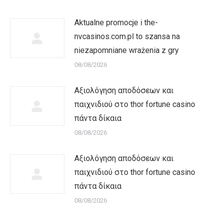
Aktualne promocje i the-
nvcasinos.com.pl to szansa na
niezapomniane wrażenia z gry
08/08/2026
Αξιολόγηση αποδόσεων και
παιχνιδιού στο thor fortune casino
πάντα δίκαια
08/08/2026
Αξιολόγηση αποδόσεων και
παιχνιδιού στο thor fortune casino
πάντα δίκαια
08/08/2026