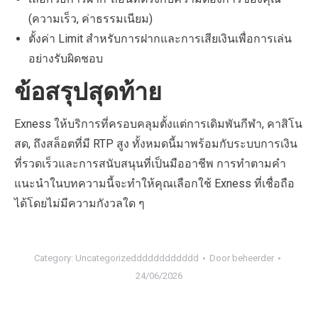
(ความเร็ว, ค่าธรรมเนียม)
ตั้งค่า Limit สำหรับการฝากและการเสียเงินเพื่อการเล่น
อย่างรับผิดชอบ
ข้อสรุปสุดท้าย
Exness ให้บริการที่ครอบคลุมตั้งแต่การเดิมพันกีฬา, คาสิโน
สด, ถึงสล็อตที่มี RTP สูง ทั้งหมดนี้มาพร้อมกับระบบการเงิน
ที่รวดเร็วและการสนับสนุนที่เป็นมืออาชีพ การทำตามคำ
แนะนำในบทความนี้จะทำให้คุณเลือกใช้ Exness ที่เชื่อถือ
ได้โดยไม่มีความกังวลใด ๆ
Category:
Uncategorizedddddddddddd
Door
beheerder
24/06/2026