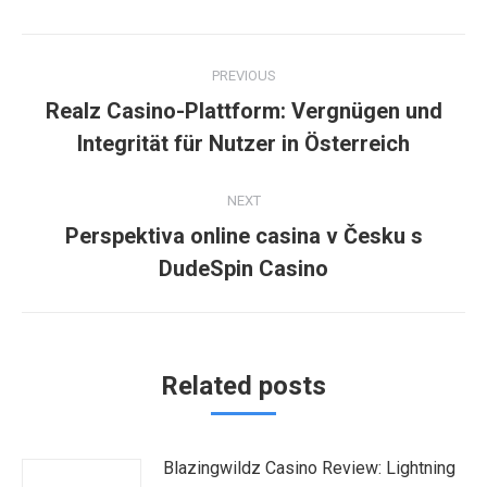
Post
PREVIOUS
navigation
Realz Casino-Plattform: Vergnügen und
Previous
Integrität für Nutzer in Österreich
post:
NEXT
Perspektiva online casina v Česku s
Next
DudeSpin Casino
post:
Related posts
Blazingwildz Casino Review: Lightning