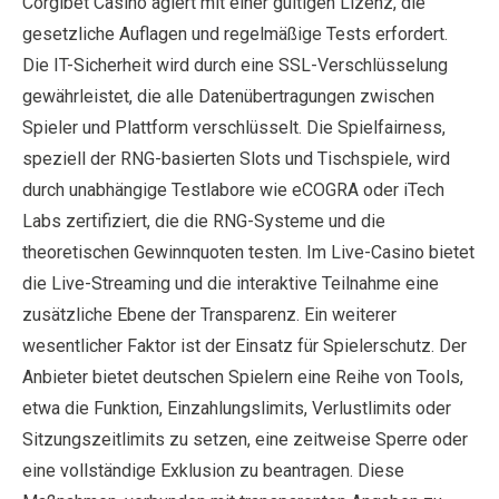
Corgibet Casino agiert mit einer gültigen Lizenz, die
gesetzliche Auflagen und regelmäßige Tests erfordert.
Die IT-Sicherheit wird durch eine SSL-Verschlüsselung
gewährleistet, die alle Datenübertragungen zwischen
Spieler und Plattform verschlüsselt. Die Spielfairness,
speziell der RNG-basierten Slots und Tischspiele, wird
durch unabhängige Testlabore wie eCOGRA oder iTech
Labs zertifiziert, die die RNG-Systeme und die
theoretischen Gewinnquoten testen. Im Live-Casino bietet
die Live-Streaming und die interaktive Teilnahme eine
zusätzliche Ebene der Transparenz. Ein weiterer
wesentlicher Faktor ist der Einsatz für Spielerschutz. Der
Anbieter bietet deutschen Spielern eine Reihe von Tools,
etwa die Funktion, Einzahlungslimits, Verlustlimits oder
Sitzungszeitlimits zu setzen, eine zeitweise Sperre oder
eine vollständige Exklusion zu beantragen. Diese