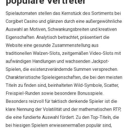
populäre Vertreter
Spielautomaten stellen das Kernstück des Sortiments bei
Corgibet Casino und glänzen durch eine außergewöhnliche
Auswahl an Motiven, Schwankungsbreiten und kreativen
Eigenschaften. Analytisch betrachtet, präsentiert die
Website eine gesunde Zusammenstellung aus
traditionellen Walzen-Slots, zeitgemäßen Video-Slots mit
aufwändigen Handlungen und wachsenden Jackpot-
Spielen, die existenzverändernde Summen versprechen.
Charakteristische Spieleigenschaften, die bei den meisten
Titeln zu finden sind, beinhalteten Wild-Symbole, Scatter,
Freispiel-Runden sowie besondere Bonusspiele.
Besonders reizvoll für taktisch denkende Spieler ist die
klare Nennung der Volatilität und der mathematischen RTP,
die eine fundierte Auswahl fördert. Zu den Top-Titeln, die
bei hiesigen Spielern erwiesenermaßen populär sind,