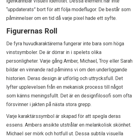
igenkännbar visuell identitet. Dessa element har inte
“uppdaterats” bort för att följa modeflugor. De består som
påminnelser om en tid då varje pixel hade ett syfte.
Figurernas Roll
De fyra huvudkaraktärerna fungerar inte bara som höga
vinstsymboler. De är dörrar in i spelets olika
personligheter. Varje gång Amber, Michael, Troy eller Sarah
bildar en vinnande rad påminns vi om den underliggande
historien. Deras design är utförlig och uttrycksfull. Det
lyfter upplevelsen från en mekanisk process till något
som känns meningsfullt. Det är en designfilosofi som ofta
försvinner i jakten på nästa stora grepp.
Varje karaktärssymbol är skapad för att spegla deras
essens. Ambers ansikte utstrålar en melankolisk skönhet.
Michael ser mörk och hotfull ut. Dessa subtila visuella