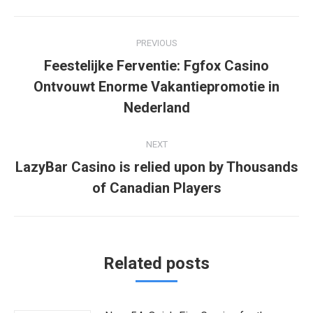
Post
PREVIOUS
navigation
Feestelijke Ferventie: Fgfox Casino
Previous
Ontvouwt Enorme Vakantiepromotie in
post:
Nederland
NEXT
LazyBar Casino is relied upon by Thousands
Next
of Canadian Players
post:
Related posts