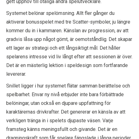
gett upphov till otaliga andra spelutvecklare.
Systemet belönar spelömsning. Allt fler gånger du
aktiverar bonusspelet med tre Scatter-symboler, ju längre
kommer du in i kammaren. Känslan av progression, av att
gradvis låsa upp något gömt, är oemotståndlig. Det skapar
ett lager av strategi och ett långsiktigt mål. Det håller
spelarens intresse vid liv långt efter att sessionen är över.
Det är en mästerlig lektion i speldesign som fortfarande
levererar.
Snillet ligger i hur systemet flätar samman berättelse och
spelbarhet. Envar ny nivå erbjuder inte bara förbättrade
belöningar, utan också en djupare uppfattning för
karaktärernas drivkrafter. Det genererar en känsla av att
verkligen tränga in i spelets djupaste väsen. Varje
framsteg känns meningsfullt och givande. Det är en
dragningskraft som får spelare fängslade i långa perioder,