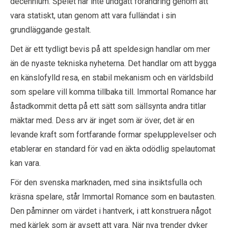
decennium. Spelet har inte undgått förändring genom att
vara statiskt, utan genom att vara fulländat i sin
grundläggande gestalt.
Det är ett tydligt bevis på att speldesign handlar om mer
än de nyaste tekniska nyheterna. Det handlar om att bygga
en känslofylld resa, en stabil mekanism och en världsbild
som spelare vill komma tillbaka till. Immortal Romance har
åstadkommit detta på ett sätt som sällsynta andra titlar
mäktar med. Dess arv är inget som är över, det är en
levande kraft som fortfarande formar spelupplevelser och
etablerar en standard för vad en äkta odödlig spelautomat
kan vara.
För den svenska marknaden, med sina insiktsfulla och
kräsna spelare, står Immortal Romance som en bautasten.
Den påminner om värdet i hantverk, i att konstruera något
med kärlek som är avsett att vara. När nya trender dyker