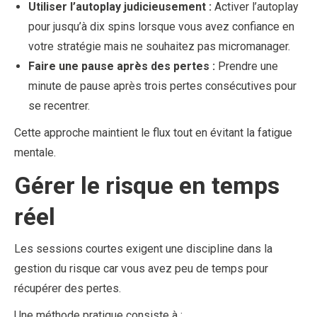
Utiliser l’autoplay judicieusement :
Activer l’autoplay
pour jusqu’à dix spins lorsque vous avez confiance en
votre stratégie mais ne souhaitez pas micromanager.
Faire une pause après des pertes :
Prendre une
minute de pause après trois pertes consécutives pour
se recentrer.
Cette approche maintient le flux tout en évitant la fatigue
mentale.
Gérer le risque en temps
réel
Les sessions courtes exigent une discipline dans la
gestion du risque car vous avez peu de temps pour
récupérer des pertes.
Une méthode pratique consiste à :