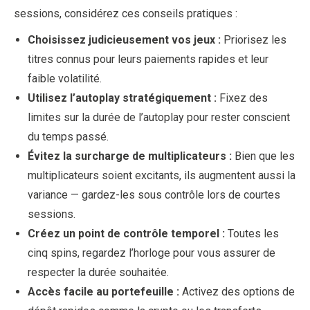
sessions, considérez ces conseils pratiques :
Choisissez judicieusement vos jeux :
Priorisez les
titres connus pour leurs paiements rapides et leur
faible volatilité.
Utilisez l’autoplay stratégiquement :
Fixez des
limites sur la durée de l’autoplay pour rester conscient
du temps passé.
Évitez la surcharge de multiplicateurs :
Bien que les
multiplicateurs soient excitants, ils augmentent aussi la
variance — gardez-les sous contrôle lors de courtes
sessions.
Créez un point de contrôle temporel :
Toutes les
cinq spins, regardez l’horloge pour vous assurer de
respecter la durée souhaitée.
Accès facile au portefeuille :
Activez des options de