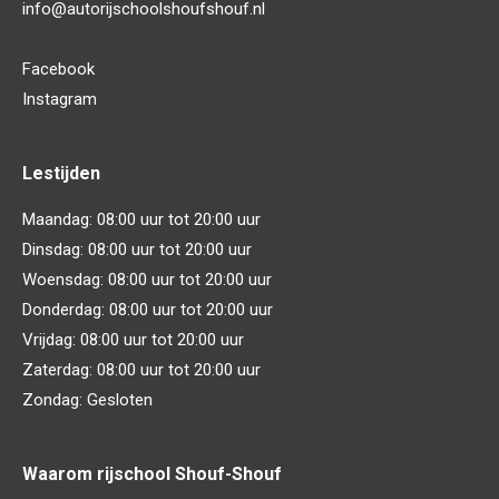
info@autorijschoolshoufshouf.nl
Facebook
Instagram
Lestijden
Maandag: 08:00 uur tot 20:00 uur
Dinsdag: 08:00 uur tot 20:00 uur
Woensdag: 08:00 uur tot 20:00 uur
Donderdag: 08:00 uur tot 20:00 uur
Vrijdag: 08:00 uur tot 20:00 uur
Zaterdag: 08:00 uur tot 20:00 uur
Zondag: Gesloten
Waarom rijschool Shouf-Shouf