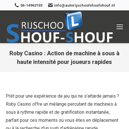
06-14962103
info@autorijschoolshoufshouf.nl
Roby Casino : Action de machine à sous à
haute intensité pour joueurs rapides
Je bent hier:
Prêt pour une expérience de jeu qui ne s’attarde jamais ?
Roby Casino offre un mélange percutant de machines à
sous à rythme rapide et de gratification instantanée,
parfait pour ces moments où vous êtes en déplacement
ou à la recherche d’un rush d’adrénaline rapide.