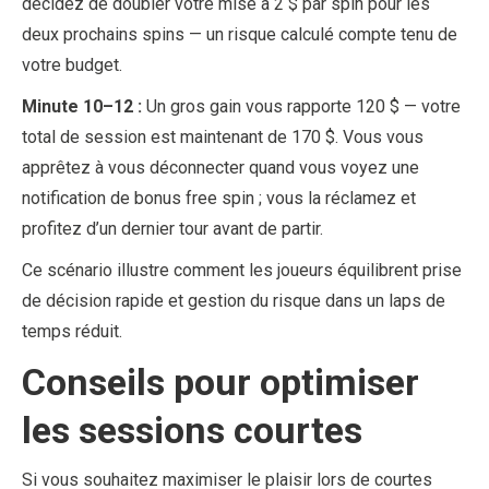
décidez de doubler votre mise à 2 $ par spin pour les
deux prochains spins — un risque calculé compte tenu de
votre budget.
Minute 10–12 :
Un gros gain vous rapporte 120 $ — votre
total de session est maintenant de 170 $. Vous vous
apprêtez à vous déconnecter quand vous voyez une
notification de bonus free spin ; vous la réclamez et
profitez d’un dernier tour avant de partir.
Ce scénario illustre comment les joueurs équilibrent prise
de décision rapide et gestion du risque dans un laps de
temps réduit.
Conseils pour optimiser
les sessions courtes
Si vous souhaitez maximiser le plaisir lors de courtes