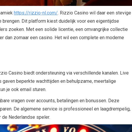
ynamiek
https://rizzio-nl.com/
. Rizzio Casino wil daar een stevige
 brengen. Dit platform kiest duidelijk voor een eigentijdse
ers zoeken. Met een solide licentie, een omvangrijke collectie
meer dan zomaar een casino. Het wil een complete en moderne
zio Casino biedt ondersteuning via verschillende kanalen. Live
ts gaven beperkte wachttijden en behulpzame, meertalige
n je ook email sturen.
bare vragen over accounts, betalingen en bonussen. Deze
esparen. De algemene service is professioneel en laagdrempelig,
r de Nederlandse speler.