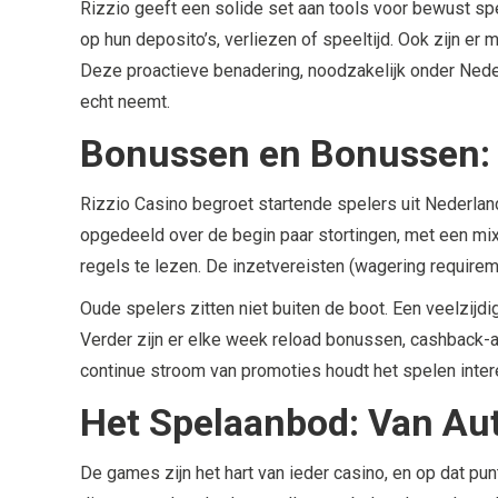
Rizzio geeft een solide set aan tools voor bewust sp
op hun deposito’s, verliezen of speeltijd. Ook zijn er
Deze proactieve benadering, noodzakelijk onder Neder
echt neemt.
Bonussen en Bonussen:
Rizzio Casino begroet startende spelers uit Nederlan
opgedeeld over de begin paar stortingen, met een mix 
regels te lezen. De inzetvereisten (wagering requireme
Oude spelers zitten niet buiten de boot. Een veelzijdi
Verder zijn er elke week reload bonussen, cashback-a
continue stroom van promoties houdt het spelen inter
Het Spelaanbod: Van Aut
De games zijn het hart van ieder casino, en op dat pun