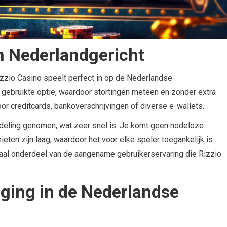
en Nederlandgericht
izzio Casino speelt perfect in op de Nederlandse
gebruikte optie, waardoor stortingen meteen en zonder extra
or creditcards, bankoverschrijvingen of diverse e-wallets.
eling genomen, wat zeer snel is. Je komt geen nodeloze
ten zijn laag, waardoor het voor elke speler toegankelijk is.
aal onderdeel van de aangename gebruikerservaring die Rizzio
ging in de Nederlandse