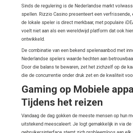
Sinds de regulering is de Nederlandse markt volwas
spellen. Rizzio Casino presenteert een verfrissende, 
de lokale speler is direct merkbaar, met populaire iD
voelt niet aan als een wereldwijd platform dat ook hier
ontwikkeld.
De combinatie van een bekend spelenaanbod met innova
Nederlandse spelers waarde hechten aan betrouwbaarh
Door die balans te bewaren, zet het zichzelf op de 
die de concurrentie onder druk zet en de kwaliteit voo
Gaming op Mobiele appar
Tijdens het reizen
Vandaag de dag gokken de meeste mensen op hun mobi
uitstekend meescaleert. Je logt gemakkelijk in via de
gebruikersinterface stemt zich probleemloos aan elk s