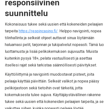
responsiivinen
suunnittelu
Kokonaisuus tukee sekä uusien että kokeneiden pelaajien
tarpeita
https://respincasino.fi/
. Helppo navigointi, nopea
tilinhallinta ja selkeät ohjeet auttavat sinua löytämään
haluamasi pelit, tarjonnan ja tukipalvelut nopeasti. Tämä luo
luottamusta ja lisää pelikokemuksen sujuvuutta. Muista
kuitenkin pysyä 18+, pelata vastuullisesti ja asettaa
itsellesi rajat sekä tarkistaa säännöllisesti päivitykset.
Käyttöliittymä ja navigointi muodostavat pisteet, joita
pelaaja käyttää päivittäin. Selkeät valikot ja nopea pääsy
pelikirjastoon sekä tietoihin ovat tärkeitä, jotta
kokemuksesta tulee sujuva. Käyttäjäystävällinen rakenne
tukee sekä uusien että kokeneiden pelaajien tarpeita, ja se
vaikuttaa siihen, kuinka nopeasti pelaaja löytää