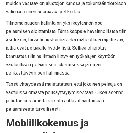
muiden vastaavien alustojen kanssa ja tekemään tietoisen
valinnan ennen seuraavaa pelikertaa.
Tilinomaisuuden hallinta on yksi käytännön osa
pelaamisen aloittamista. Tämä kappale havainnollistaa tilin
asetuksia, turvallisuustoimia sekä mahdollisia rajoituksia,
jotka ovat pelaajalle hyödyllisiä. Selkeä ohjeistus
kannustaa tilin hallintaan liittyvien työkalujen käyttöön
vastuullisen pelaamisen tukemisessa ja oman
pelikäyttäytymisen hallinnassa.
Tässä yhteydessä muistutetaan, että jokainen pelaaja on
vastuussa omasta pelikäyttäytymisestään. Oikea asenne
ja tietoisuus omista rajoista auttavat nauttimaan
pelaamisesta turvallisesti.
Mobiilikokemus ja