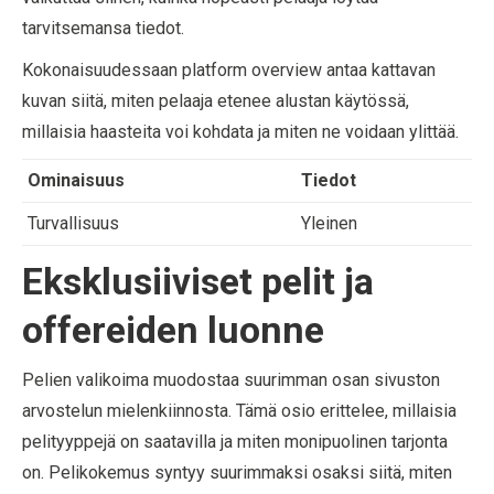
tarvitsemansa tiedot.
Kokonaisuudessaan platform overview antaa kattavan
kuvan siitä, miten pelaaja etenee alustan käytössä,
millaisia haasteita voi kohdata ja miten ne voidaan ylittää.
Ominaisuus
Tiedot
Turvallisuus
Yleinen
Eksklusiiviset pelit ja
offereiden luonne
Pelien valikoima muodostaa suurimman osan sivuston
arvostelun mielenkiinnosta. Tämä osio erittelee, millaisia
pelityyppejä on saatavilla ja miten monipuolinen tarjonta
on. Pelikokemus syntyy suurimmaksi osaksi siitä, miten