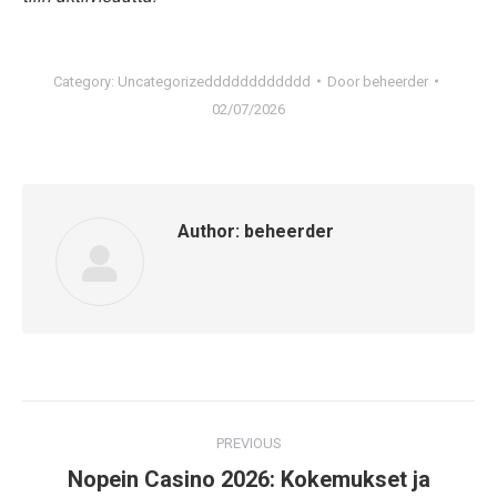
Category:
Uncategorizedddddddddddd
Door
beheerder
02/07/2026
Author:
beheerder
Post
PREVIOUS
navigation
Nopein Casino 2026: Kokemukset ja
Previous