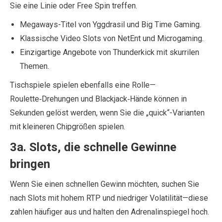
Sie eine Linie oder Free Spin treffen.
Megaways-Titel von Yggdrasil und Big Time Gaming.
Klassische Video Slots von NetEnt und Microgaming.
Einzigartige Angebote von Thunderkick mit skurrilen
Themen.
Tischspiele spielen ebenfalls eine Rolle—
Roulette‑Drehungen und Blackjack‑Hände können in
Sekunden gelöst werden, wenn Sie die „quick“-Varianten
mit kleineren Chipgrößen spielen.
3a. Slots, die schnelle Gewinne
bringen
Wenn Sie einen schnellen Gewinn möchten, suchen Sie
nach Slots mit hohem RTP und niedriger Volatilität—diese
zahlen häufiger aus und halten den Adrenalinspiegel hoch.