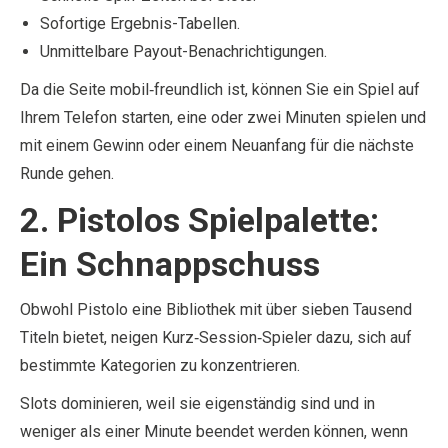
Sofortige Ergebnis-Tabellen.
Unmittelbare Payout-Benachrichtigungen.
Da die Seite mobil‑freundlich ist, können Sie ein Spiel auf
Ihrem Telefon starten, eine oder zwei Minuten spielen und
mit einem Gewinn oder einem Neuanfang für die nächste
Runde gehen.
2. Pistolos Spielpalette:
Ein Schnappschuss
Obwohl Pistolo eine Bibliothek mit über sieben Tausend
Titeln bietet, neigen Kurz‑Session‑Spieler dazu, sich auf
bestimmte Kategorien zu konzentrieren.
Slots dominieren, weil sie eigenständig sind und in
weniger als einer Minute beendet werden können, wenn