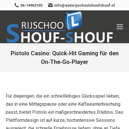
06-14962103
info@autorijschoolshoufshouf.nl
Pistolo Casino: Quick‑Hit Gaming für den
On‑The‑Go‑Player
Je bent hier:
Für diejenigen, die ein schnelllebiges Glücksspiel lieben,
das in eine Mittagspause oder eine Kaffeeunterbrechung
passt, bietet Pistolo ein maßgeschneidertes Erlebnis. Das
Plattformdesign ist auf kurze, hochintensive Sessions
ausgelegt, die schnelle Ergebnisse liefern, ohne an Tiefe