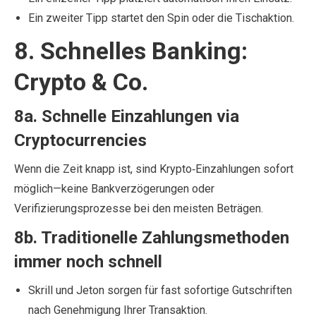
Ein zweiter Tipp startet den Spin oder die Tischaktion.
8. Schnelles Banking:
Crypto & Co.
8a. Schnelle Einzahlungen via
Cryptocurrencies
Wenn die Zeit knapp ist, sind Krypto‑Einzahlungen sofort
möglich—keine Bankverzögerungen oder
Verifizierungsprozesse bei den meisten Beträgen.
8b. Traditionelle Zahlungsmethoden
immer noch schnell
Skrill und Jeton sorgen für fast sofortige Gutschriften
nach Genehmigung Ihrer Transaktion.