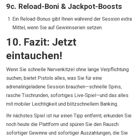
9c. Reload-Boni & Jackpot-Boosts
Ein Reload-Bonus gibt Ihnen während der Session extra
Mittel, wenn Sie auf Gewinnserien setzen.
10. Fazit: Jetzt
eintauchen!
Wenn Sie schnelle Nervenkitzel ohne lange Verpflichtung
suchen, bietet Pistolo alles, was Sie für eine
adrenalingeladene Session brauchen—schnelle Spins,
rasche Tischrunden, sofortiges Live‑Spiel—und das alles
mit mobiler Leichtigkeit und blitzschnellem Banking.
Ihr nächstes Spiel ist nur einen Tipp entfernt; erkunden Sie
noch heute die Plattform und spüren Sie den Rausch
sofortiger Gewinne und sofortiger Auszahlungen, die Sie