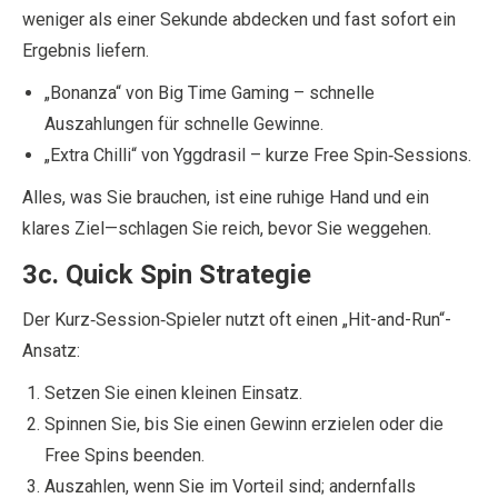
weniger als einer Sekunde abdecken und fast sofort ein
Ergebnis liefern.
„Bonanza“ von Big Time Gaming – schnelle
Auszahlungen für schnelle Gewinne.
„Extra Chilli“ von Yggdrasil – kurze Free Spin‑Sessions.
Alles, was Sie brauchen, ist eine ruhige Hand und ein
klares Ziel—schlagen Sie reich, bevor Sie weggehen.
3c. Quick Spin Strategie
Der Kurz‑Session‑Spieler nutzt oft einen „Hit-and-Run“-
Ansatz:
Setzen Sie einen kleinen Einsatz.
Spinnen Sie, bis Sie einen Gewinn erzielen oder die
Free Spins beenden.
Auszahlen, wenn Sie im Vorteil sind; andernfalls