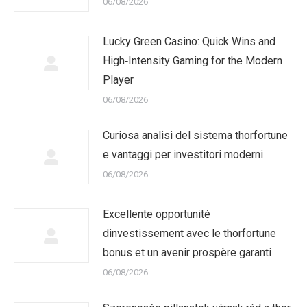
06/08/2026
Lucky Green Casino: Quick Wins and
High‑Intensity Gaming for the Modern
Player
06/08/2026
Curiosa analisi del sistema thorfortune
e vantaggi per investitori moderni
06/08/2026
Excellente opportunité
dinvestissement avec le thorfortune
bonus et un avenir prospère garanti
06/08/2026