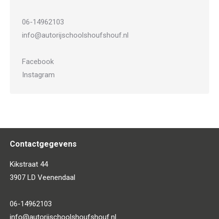
06-14962103
info@autorijschoolshoufshouf.nl
Facebook
Instagram
Contactgegevens
Kikstraat 44
3907 LD Veenendaal
06-14962103
info@autorijschoolshoufshouf.nl