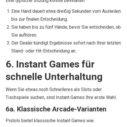
Eine typische Sitzung könnte beinhalten:
Eine Hand dauert etwa dreißig Sekunden vom Austeilen
bis zur finalen Entscheidung.
Sie haben bis zu fünf Hände, bevor Sie entscheiden, ob
Sie aufhören.
Der Dealer kündigt Ergebnisse sofort nach Ihrer letzten
Stand- oder Hit-Entscheidung an.
6. Instant Games für
schnelle Unterhaltung
Wenn Sie etwas noch Schnelleres als Slots oder
Tischspiele suchen, sind Instant Games Ihre erste Wahl.
6a. Klassische Arcade-Varianten
Pistolo bietet klassische Instant Games wie: