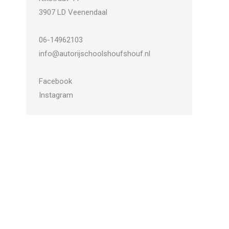
3907 LD Veenendaal
06-14962103
info@autorijschoolshoufshouf.nl
Facebook
Instagram