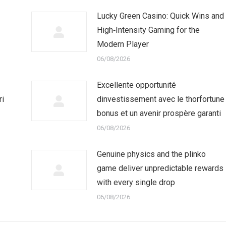
Lucky Green Casino: Quick Wins and
High‑Intensity Gaming for the
Modern Player
06/08/2026
Excellente opportunité
ri
dinvestissement avec le thorfortune
bonus et un avenir prospère garanti
06/08/2026
Genuine physics and the plinko
game deliver unpredictable rewards
with every single drop
06/08/2026