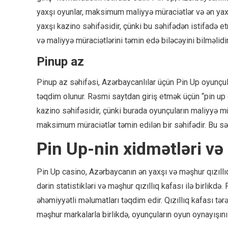
yaxşı oyunlar, maksimum maliyyə müraciətlər və ən yaxş
yaxşı kazino səhifəsidir, çünki bu səhifədən istifadə 
və maliyyə müraciətlərini təmin edə biləcəyini bilməlidir
Pinup az
Pinup az səhifəsi, Azərbaycanlılar üçün Pin Up oyunçu
təqdim olunur. Rəsmi saytdan giriş etmək üçün “pin up 
kazino səhifəsidir, çünki burada oyunçuların maliyyə mü
maksimum müraciətlər təmin edilən bir səhifədir. Bu sə
Pin Up-nin xidmətləri və 
Pin Up casino, Azərbaycanın ən yaxşı və məşhur qızıllıq k
dərin statistikləri və məşhur qızıllıq kafası ilə birlikdə
əhəmiyyətli məlumatları təqdim edir. Qızıllıq kafası tər
məşhur markalarla birlikdə, oyunçuların oyun oynayışını 