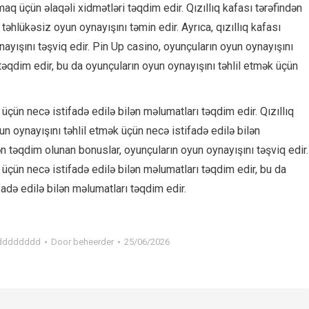
aq üçün əlaqəli xidmətləri təqdim edir. Qızıllıq kafası tərəfindən
təhlükəsiz oyun oynayışını təmin edir. Ayrıca, qızıllıq kafası
ayışını təşviq edir. Pin Up casino, oyunçuların oyun oynayışını
 təqdim edir, bu da oyunçuların oyun oynayışını təhlil etmək üçün
üçün necə istifadə edilə bilən məlumatları təqdim edir. Qızıllıq
un oynayışını təhlil etmək üçün necə istifadə edilə bilən
dən təqdim olunan bonuslar, oyunçuların oyun oynayışını təşviq edir.
 üçün necə istifadə edilə bilən məlumatları təqdim edir, bu da
fadə edilə bilən məlumatları təqdim edir.
ddddddddd
Door
beheerder
25/06/2026