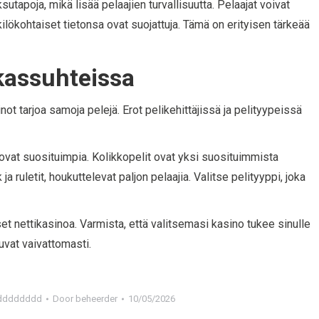
utapoja, mikä lisää pelaajien turvallisuutta. Pelaajat voivat
lökohtaiset tietonsa ovat suojattuja. Tämä on erityisen tärkeää
kassuhteissa
inot tarjoa samoja pelejä. Erot pelikehittäjissä ja pelityypeissä
 ovat suosituimpia. Kolikkopelit ovat yksi suosituimmista
a ruletit, houkuttelevat paljon pelaajia. Valitse pelityyppi, joka
t nettikasinoa. Varmista, että valitsemasi kasino tukee sinulle
juvat vaivattomasti.
ddddddddd
Door
beheerder
10/05/2026