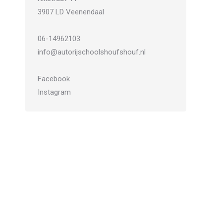
3907 LD Veenendaal
06-14962103
info@autorijschoolshoufshouf.nl
Facebook
Instagram