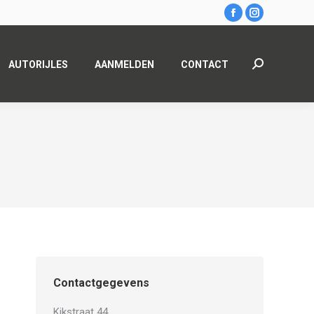
Facebook
Instagram
page
page
opens
opens
AUTORIJLES
AANMELDEN
CONTACT
Search:
in
in
new
new
window
window
Contactgegevens
Kikstraat 44