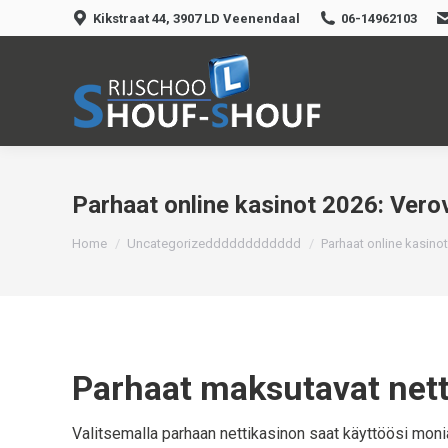
Kikstraat 44, 3907 LD Veenendaal
06-14962103
Parhaat online kasinot 2026: Vero
Je bent hier:
Home
Uncategorizedddddddddddd
Parhaat online kasino
Parhaat maksutavat nett
Valitsemalla parhaan nettikasinon saat käyttöösi moni