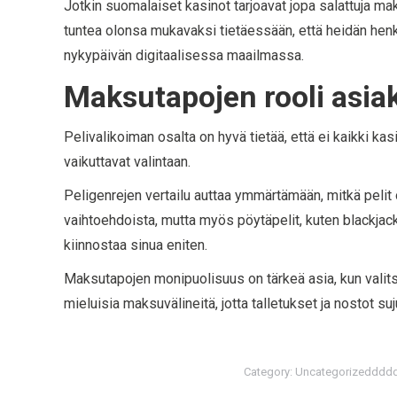
Jotkin suomalaiset kasinot tarjoavat jopa salattuja maks
tuntea olonsa mukavaksi tietäessään, että heidän henki
nykypäivän digitaalisessa maailmassa.
Maksutapojen rooli asia
Pelivalikoiman osalta on hyvä tietää, että ei kaikki kas
vaikuttavat valintaan.
Peligenrejen vertailu auttaa ymmärtämään, mitkä pelit
vaihtoehdoista, mutta myös pöytäpelit, kuten blackjack j
kiinnostaa sinua eniten.
Maksutapojen monipuolisuus on tärkeä asia, kun valitse
mieluisia maksuvälineitä, jotta talletukset ja nostot su
Category:
Uncategorizeddd