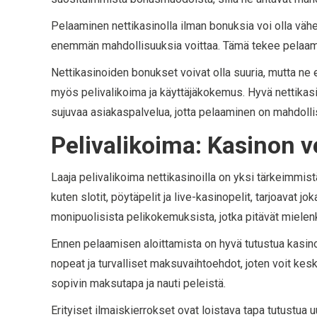
Pelaaminen nettikasinolla ilman bonuksia voi olla vähe
enemmän mahdollisuuksia voittaa. Tämä tekee pelaami
Nettikasinoiden bonukset voivat olla suuria, mutta ne e
myös pelivalikoima ja käyttäjäkokemus. Hyvä nettikasi
sujuvaa asiakaspalvelua, jotta pelaaminen on mahdoll
Pelivalikoima: Kasinon v
Laaja pelivalikoima nettikasinoilla on yksi tärkeimmistä 
kuten slotit, pöytäpelit ja live-kasinopelit, tarjoavat jok
monipuolisista pelikokemuksista, jotka pitävät mielen
Ennen pelaamisen aloittamista on hyvä tutustua kasino
nopeat ja turvalliset maksuvaihtoehdot, joten voit kesk
sopivin maksutapa ja nauti peleistä.
Erityiset ilmaiskierrokset ovat loistava tapa tutustua u