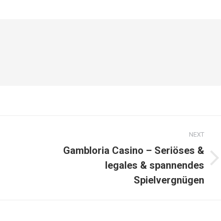
NEXT
Gambloria Casino – Seriöses &
Next
legales & spannendes
post:
Spielvergnügen