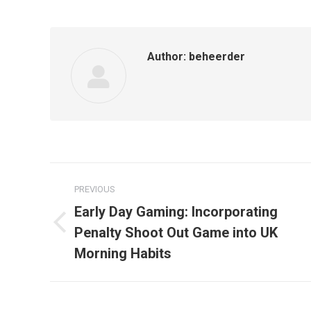
Author:
beheerder
Post
PREVIOUS
navigation
Early Day Gaming: Incorporating
Previous
Penalty Shoot Out Game into UK
post:
Morning Habits