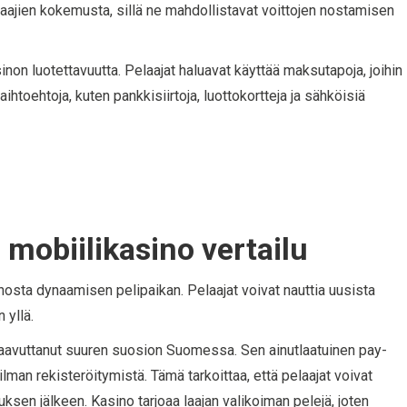
aajien kokemusta, sillä ne mahdollistavat voittojen nostamisen
sinon luotettavuutta. Pelaajat haluavat käyttää maksutapoja, joihin
ihtoehtoja, kuten pankkisiirtoja, luottokortteja ja sähköisiä
 mobiilikasino vertailu
nosta dynaamisen pelipaikan. Pelaajat voivat nauttia uusista
 yllä.
 saavuttanut suuren suosion Suomessa. Sen ainutlaatuinen pay-
ilman rekisteröitymistä. Tämä tarkoittaa, että pelaajat voivat
sen jälkeen. Kasino tarjoaa laajan valikoiman pelejä, joten