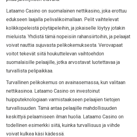
Lataamo Casino on suomalainen nettikasino, joka erottuu
edukseen laajalla pelivalikoimallaan. Pelit vaihtelevat
kolikkopeleistä pöytäpeleihin, ja jokaiselle löytyy jotakin
mieluista. Yhdistä tämä nopeisiin rahansiirtoihin, ja pelaajat
voivat nauttia sujuvasta pelikokemuksesta. Verovapaat
voitot tekevät siitä houkuttelevan vaihtoehdon
suomalaisille pelaajille, jotka arvostavat luotettavaa ja
turvallista pelipaikkaa.
Turvallinen pelikokemus on avainasemassa, kun valitaan
nettikasinoa. Lataamo Casino on investoinut
huipputeknologiaan varmistaakseen pelaajien tietojen
turvallisuuden. Tämä antaa pelaajille mahdollisuuden
keskittyä pelaamiseen ilman huolia. Lataamo Casino on
todellinen esimerkki siitä, kuinka turvallisuus ja viihde
voivat kulkea käsi kädessä.