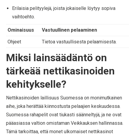
Erilaisia pelityylejä, joista jokaiselle löytyy sopiva
vaihtoehto.
Ominaisuus
Vastuullinen pelaaminen
Ohjeet
Tietoa vastuullisesta pelaamisesta.
Miksi lainsäädäntö on
tärkeää nettikasinoiden
kehitykselle?
Nettikasinoiden laillisuus Suomessa on monimutkainen
aihe, joka herättää kiinnostusta pelaajien keskuudessa.
Suomessa rahapelit ovat tiukasti säänneltyjä, ja ne ovat
pääasiassa valtion omistaman Veikkauksen hallinnassa.
Tämä tarkoittaa, että monet ulkomaiset nettikasinot