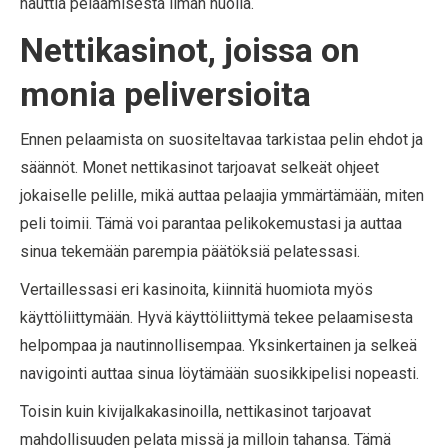
nauttia pelaamisesta ilman huolia.
Nettikasinot, joissa on
monia peliversioita
Ennen pelaamista on suositeltavaa tarkistaa pelin ehdot ja
säännöt. Monet nettikasinot tarjoavat selkeät ohjeet
jokaiselle pelille, mikä auttaa pelaajia ymmärtämään, miten
peli toimii. Tämä voi parantaa pelikokemustasi ja auttaa
sinua tekemään parempia päätöksiä pelatessasi.
Vertaillessasi eri kasinoita, kiinnitä huomiota myös
käyttöliittymään. Hyvä käyttöliittymä tekee pelaamisesta
helpompaa ja nautinnollisempaa. Yksinkertainen ja selkeä
navigointi auttaa sinua löytämään suosikkipelisi nopeasti.
Toisin kuin kivijalkakasinoilla, nettikasinot tarjoavat
mahdollisuuden pelata missä ja milloin tahansa. Tämä