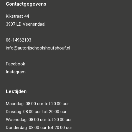
Contactgegevens
Kikstraat 44
3907 LD Veenendaal
06-14962103
info@autorijschoolshoufshouf.nl
Facebook
Instagram
Lestijden
Maandag: 08:00 uur tot 20:00 uur
Dinsdag: 08:00 uur tot 20:00 uur
Woensdag: 08:00 uur tot 20:00 uur
Donderdag: 08:00 uur tot 20:00 uur