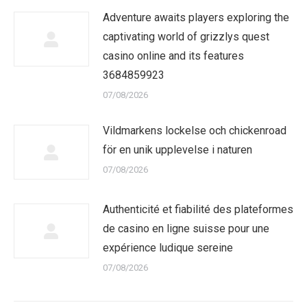
Adventure awaits players exploring the
captivating world of grizzlys quest
casino online and its features
3684859923
07/08/2026
Vildmarkens lockelse och chickenroad
för en unik upplevelse i naturen
07/08/2026
Authenticité et fiabilité des plateformes
de casino en ligne suisse pour une
expérience ludique sereine
07/08/2026