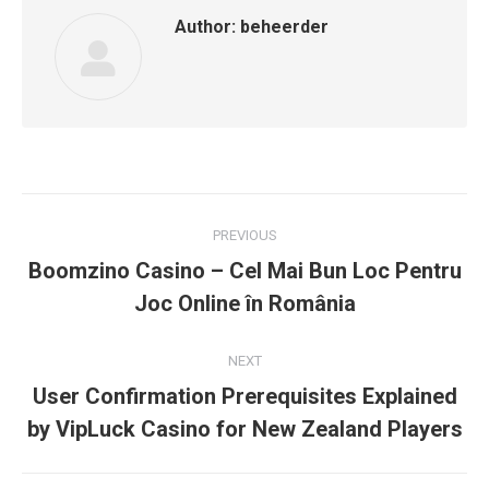
Author:
beheerder
Post
PREVIOUS
navigation
Boomzino Casino – Cel Mai Bun Loc Pentru
Previous
Joc Online în România
post:
NEXT
User Confirmation Prerequisites Explained
Next
by VipLuck Casino for New Zealand Players
post: