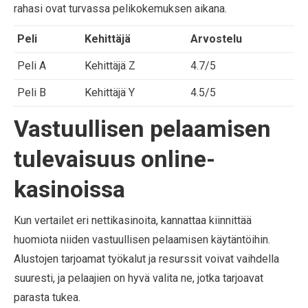
rahasi ovat turvassa pelikokemuksen aikana.
Peli
Kehittäjä
Arvostelu
Peli A
Kehittäjä Z
4.7/5
Peli B
Kehittäjä Y
4.5/5
Vastuullisen pelaamisen
tulevaisuus online-
kasinoissa
Kun vertailet eri nettikasinoita, kannattaa kiinnittää
huomiota niiden vastuullisen pelaamisen käytäntöihin.
Alustojen tarjoamat työkalut ja resurssit voivat vaihdella
suuresti, ja pelaajien on hyvä valita ne, jotka tarjoavat
parasta tukea.