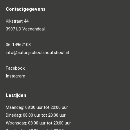
Contactgegevens
Kikstraat 44
3907 LD Veenendaal
06-14962103
info@autorijschoolshoufshouf.nl
Facebook
Instagram
Lestijden
Maandag: 08:00 uur tot 20:00 uur
Dinsdag: 08:00 uur tot 20:00 uur
Woensdag: 08:00 uur tot 20:00 uur