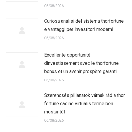
06/08/2026
Curiosa analisi del sistema thorfortune
e vantaggi per investitori moderni
06/08/2026
Excellente opportunité
dinvestissement avec le thorfortune
bonus et un avenir prospère garanti
06/08/2026
Szerencsés pillanatok várnak rád a thor
fortune casino virtuális termeiben
mostantól
06/08/2026