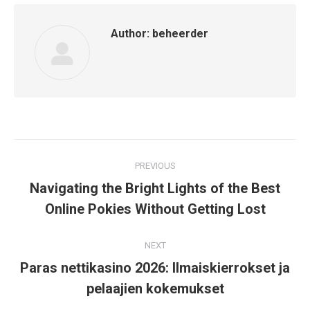
Author:
beheerder
Post
PREVIOUS
navigation
Navigating the Bright Lights of the Best
Previous
Online Pokies Without Getting Lost
post:
NEXT
Paras nettikasino 2026: Ilmaiskierrokset ja
Next
pelaajien kokemukset
post: