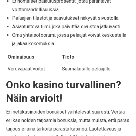
Erinomaiset palautusprosentit, jotka parantavat
voittomahdollisuuksia.
Pelaajien tilastot ja saavutukset näkyvät sivustolla.
Asiantunteva tiimi, joka päivittää sivustoa jatkuvasti.
Oma yhteisöfoorumi, jossa pelaajat voivat keskustella
ja jakaa kokemuksia.
Ominaisuus
Tieto
Verovapaat voitot
Suomalaisille pelaajille
Onko kasino turvallinen?
Näin arvioit!
Eri nettikasinoiden bonukset vaihtelevat suuresti. Vertaa
eri kasinoiden tarjoamia bonuksia, mutta muista, että paras
tarjous ei aina tarkoita parasta kasinoa. Luotettavuus ja