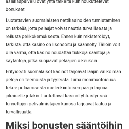
asiakaspalvelu ovat yhtä tärkeitä kuin houkuttelevat
bonukset.
Luotettavien suomalaisten nettikasinoiden tunnistaminen
on tärkeää, jotta pelaajat voivat nauttia turvallisesta ja
reilusta pelikokemuksesta. Ennen kuin rekisteröidyt,
tarkista, että kasino on lisensoitu ja säännelty. Tällöin voit
olla varma, että kasino noudattaa tiukkoja sääntöjä ja
käytäntöjä, jotka suojaavat pelaajien oikeuksia.
Erityisesti suomalaiset kasinot tarjoavat laajan valikoiman
pelejä eri teemoista ja tyyleistä. Tämä monimuotoisuus
tekee pelaamisesta mielenkiintoisempaa ja tarjoaa
jokaiselle jotakin. Luotettavat kasinot yhteistyössä
tunnettujen pelivalmistajien kanssa tarjoavat laatua ja
turvallisuutta.
Miksi bonusten sääntöihin