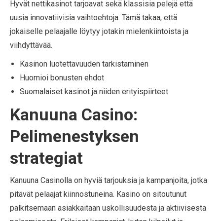
Hyvät nettikasinot tarjoavat sekä klassisia pelejä että
uusia innovatiivisia vaihtoehtoja. Tämä takaa, että
jokaiselle pelaajalle löytyy jotakin mielenkiintoista ja
viihdyttävää.
Kasinon luotettavuuden tarkistaminen
Huomioi bonusten ehdot
Suomalaiset kasinot ja niiden erityispiirteet
Kanuuna Casino:
Pelimenestyksen
strategiat
Kanuuna Casinolla on hyviä tarjouksia ja kampanjoita, jotka
pitävät pelaajat kiinnostuneina. Kasino on sitoutunut
palkitsemaan asiakkaitaan uskollisuudesta ja aktiivisesta