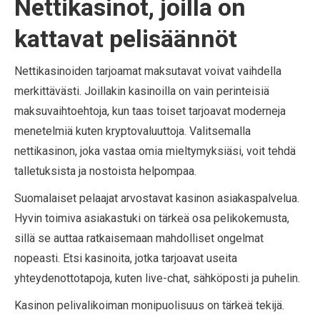
Nettikasinot, joilla on
kattavat pelisäännöt
Nettikasinoiden tarjoamat maksutavat voivat vaihdella
merkittävästi. Joillakin kasinoilla on vain perinteisiä
maksuvaihtoehtoja, kun taas toiset tarjoavat moderneja
menetelmiä kuten kryptovaluuttoja. Valitsemalla
nettikasinon, joka vastaa omia mieltymyksiäsi, voit tehdä
talletuksista ja nostoista helpompaa.
Suomalaiset pelaajat arvostavat kasinon asiakaspalvelua.
Hyvin toimiva asiakastuki on tärkeä osa pelikokemusta,
sillä se auttaa ratkaisemaan mahdolliset ongelmat
nopeasti. Etsi kasinoita, jotka tarjoavat useita
yhteydenottotapoja, kuten live-chat, sähköposti ja puhelin.
Kasinon pelivalikoiman monipuolisuus on tärkeä tekijä.