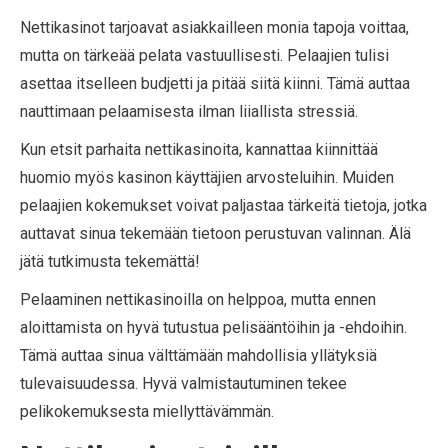
Nettikasinot tarjoavat asiakkailleen monia tapoja voittaa,
mutta on tärkeää pelata vastuullisesti. Pelaajien tulisi
asettaa itselleen budjetti ja pitää siitä kiinni. Tämä auttaa
nauttimaan pelaamisesta ilman liiallista stressiä.
Kun etsit parhaita nettikasinoita, kannattaa kiinnittää
huomio myös kasinon käyttäjien arvosteluihin. Muiden
pelaajien kokemukset voivat paljastaa tärkeitä tietoja, jotka
auttavat sinua tekemään tietoon perustuvan valinnan. Älä
jätä tutkimusta tekemättä!
Pelaaminen nettikasinoilla on helppoa, mutta ennen
aloittamista on hyvä tutustua pelisääntöihin ja -ehdoihin.
Tämä auttaa sinua välttämään mahdollisia yllätyksiä
tulevaisuudessa. Hyvä valmistautuminen tekee
pelikokemuksesta miellyttävämmän.