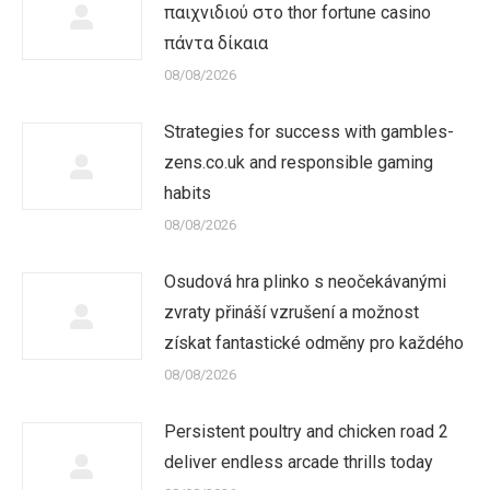
παιχνιδιού στο thor fortune casino
πάντα δίκαια
08/08/2026
Strategies for success with gambles-
zens.co.uk and responsible gaming
habits
08/08/2026
Osudová hra plinko s neočekávanými
zvraty přináší vzrušení a možnost
získat fantastické odměny pro každého
08/08/2026
Persistent poultry and chicken road 2
deliver endless arcade thrills today