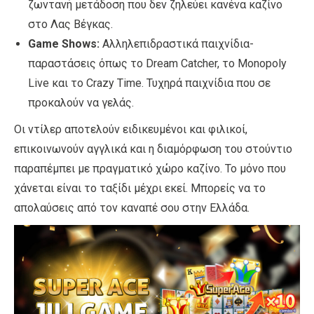
ζωντανή μετάδοση που δεν ζηλεύει κανένα καζίνο
στο Λας Βέγκας.
Game Shows:
Αλληλεπιδραστικά παιχνίδια-
παραστάσεις όπως το Dream Catcher, το Monopoly
Live και το Crazy Time. Τυχηρά παιχνίδια που σε
προκαλούν να γελάς.
Οι ντίλερ αποτελούν ειδικευμένοι και φιλικοί,
επικοινωνούν αγγλικά και η διαμόρφωση του στούντιο
παραπέμπει με πραγματικό χώρο καζίνο. Το μόνο που
χάνεται είναι το ταξίδι μέχρι εκεί. Μπορείς να το
απολαύσεις από τον καναπέ σου στην Ελλάδα.