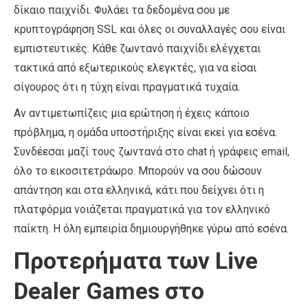
δίκαιο παιχνίδι. Φυλάει τα δεδομένα σου με
κρυπτογράφηση SSL και όλες οι συναλλαγές σου είναι
εμπιστευτικές. Κάθε ζωντανό παιχνίδι ελέγχεται
τακτικά από εξωτερικούς ελεγκτές, για να είσαι
σίγουρος ότι η τύχη είναι πραγματικά τυχαία.
Αν αντιμετωπίζεις μια ερώτηση ή έχεις κάποιο
πρόβλημα, η ομάδα υποστήριξης είναι εκεί για εσένα.
Συνδέεσαι μαζί τους ζωντανά στο chat ή γράφεις email,
όλο το εικοσιτετράωρο. Μπορούν να σου δώσουν
απάντηση και στα ελληνικά, κάτι που δείχνει ότι η
πλατφόρμα νοιάζεται πραγματικά για τον ελληνικό
παίκτη. Η όλη εμπειρία δημιουργήθηκε γύρω από εσένα.
Προτερήματα των Live
Dealer Games στο