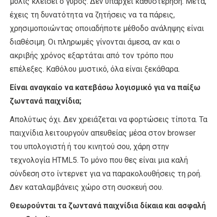
μόλις κλείσει ο γύρος. Δεν υπάρχει καθυστέρηση. Μετά,
έχεις τη δυνατότητα να ζητήσεις να τα πάρεις,
χρησιμοποιώντας οποιαδήποτε μέθοδο ανάληψης είναι
διαθέσιμη. Οι πληρωμές γίνονται άμεσα, αν και ο
ακριβής χρόνος εξαρτάται από τον τρόπο που
επέλεξες. Καθόλου μυστικό, όλα είναι ξεκάθαρα.
Είναι αναγκαίο να κατεβάσω λογισμικό για να παίξω
ζωντανά παιχνίδια;
Απολύτως όχι. Δεν χρειάζεται να φορτώσεις τίποτα. Τα
παιχνίδια λειτουργούν απευθείας μέσα στον browser
του υπολογιστή ή του κινητού σου, χάρη στην
τεχνολογία HTML5. Το μόνο που θες είναι μια καλή
σύνδεση στο ίντερνετ για να παρακολουθήσεις τη ροή.
Δεν καταλαμβάνεις χώρο στη συσκευή σου.
Θεωρούνται τα ζωντανά παιχνίδια δίκαια και ασφαλή