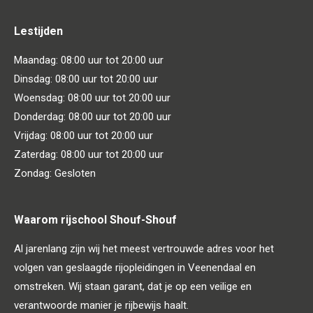
Lestijden
Maandag: 08:00 uur tot 20:00 uur
Dinsdag: 08:00 uur tot 20:00 uur
Woensdag: 08:00 uur tot 20:00 uur
Donderdag: 08:00 uur tot 20:00 uur
Vrijdag: 08:00 uur tot 20:00 uur
Zaterdag: 08:00 uur tot 20:00 uur
Zondag: Gesloten
Waarom rijschool Shouf-Shouf
Al jarenlang zijn wij het meest vertrouwde adres voor het
volgen van geslaagde rijopleidingen in Veenendaal en
omstreken. Wij staan garant, dat je op een veilige en
verantwoorde manier je rijbewijs haalt.