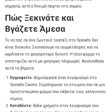
σημασία, αυτή η δοκιμή πέφτει στο σημείο.
Πώς Ξεκινάτε και
Βγάζετε Άμεσα
Το να πας σε ένα ζωντανό τραπέζι στο Spinalto δεν
είναι δύσκολο. Σκοπεύουμε να συμμετάσχεις και να
κερδίσετε το γρηγορότερο δυνατό. Η πλατφόρμα το
υποστηρίζει αυτό με γρήγορες πληρωμές. Ακολούθησε
αυτά τα βήματα.
Εγγραφείτε:
Δημιούργησε έναν λογαριασμό στο
Spinalto Casino. Σύμπληρωσε τα στοιχεία σου σε μια
προστατευμένη φόρμα που σέβεται τους ελληνικούς
νόμους.
Καταθέστε:
Βάλε χρήματα στον λογαριασμό σου.