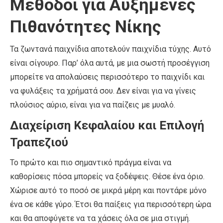
Μέθοδοι για Αυξημένες
Πιθανότητες Νίκης
Τα ζωντανά παιχνίδια αποτελούν παιχνίδια τύχης. Αυτό
είναι σίγουρο. Παρ’ όλα αυτά, με μια σωστή προσέγγιση
μπορείτε να απολαύσεις περισσότερο το παιχνίδι και
να φυλάξεις τα χρήματά σου. Δεν είναι για να γίνεις
πλούσιος αύριο, είναι για να παίζεις με μυαλό.
Διαχείριση Κεφαλαίου και Επιλογή
Τραπεζιού
Το πρώτο και πιο σημαντικό πράγμα είναι να
καθορίσεις πόσα μπορείς να ξοδέψεις. Θέσε ένα όριο.
Χώρισε αυτό το ποσό σε μικρά μέρη και ποντάρε μόνο
ένα σε κάθε γύρο. Έτσι θα παίξεις για περισσότερη ώρα
και θα αποφύγετε να τα χάσεις όλα σε μια στιγμή.