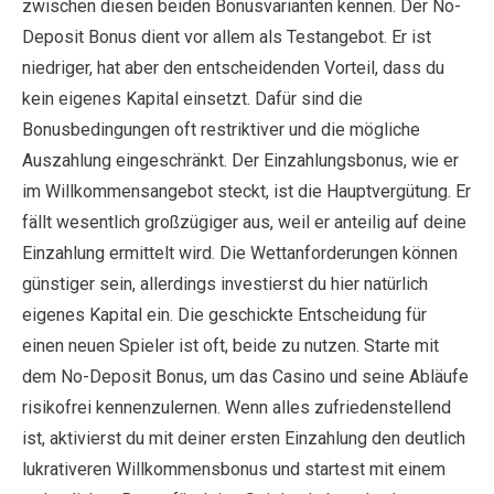
zwischen diesen beiden Bonusvarianten kennen. Der No-
Deposit Bonus dient vor allem als Testangebot. Er ist
niedriger, hat aber den entscheidenden Vorteil, dass du
kein eigenes Kapital einsetzt. Dafür sind die
Bonusbedingungen oft restriktiver und die mögliche
Auszahlung eingeschränkt. Der Einzahlungsbonus, wie er
im Willkommensangebot steckt, ist die Hauptvergütung. Er
fällt wesentlich großzügiger aus, weil er anteilig auf deine
Einzahlung ermittelt wird. Die Wettanforderungen können
günstiger sein, allerdings investierst du hier natürlich
eigenes Kapital ein. Die geschickte Entscheidung für
einen neuen Spieler ist oft, beide zu nutzen. Starte mit
dem No-Deposit Bonus, um das Casino und seine Abläufe
risikofrei kennenzulernen. Wenn alles zufriedenstellend
ist, aktivierst du mit deiner ersten Einzahlung den deutlich
lukrativeren Willkommensbonus und startest mit einem