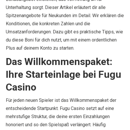
Unterhaltung sorgt. Dieser Artikel erläutert dir alle
Spitzenangebote für Neukunden im Detail. Wir erklären die
Konditionen, die konkreten Zahlen und die
Umsatzanforderungen. Dazu gibt es praktische Tipps, wie
du diese Boni für dich nutzt, um mit einem ordentlichen
Plus auf deinem Konto zu starten.
Das Willkommenspaket:
Ihre Starteinlage bei Fugu
Casino
Für jeden neuen Spieler ist das Willkommenspaket der
entscheidende Startpunkt. Fugu Casino setzt auf eine
mehrstufige Struktur, die deine ersten Einzahlungen
honoriert und so den Spielspaß verlängert. Häufig