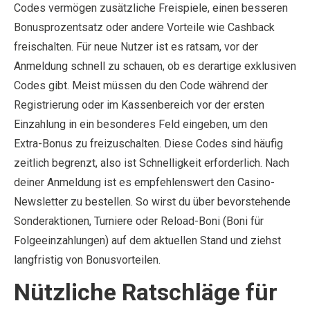
Codes vermögen zusätzliche Freispiele, einen besseren
Bonusprozentsatz oder andere Vorteile wie Cashback
freischalten. Für neue Nutzer ist es ratsam, vor der
Anmeldung schnell zu schauen, ob es derartige exklusiven
Codes gibt. Meist müssen du den Code während der
Registrierung oder im Kassenbereich vor der ersten
Einzahlung in ein besonderes Feld eingeben, um den
Extra-Bonus zu freizuschalten. Diese Codes sind häufig
zeitlich begrenzt, also ist Schnelligkeit erforderlich. Nach
deiner Anmeldung ist es empfehlenswert den Casino-
Newsletter zu bestellen. So wirst du über bevorstehende
Sonderaktionen, Turniere oder Reload-Boni (Boni für
Folgeeinzahlungen) auf dem aktuellen Stand und ziehst
langfristig von Bonusvorteilen.
Nützliche Ratschläge für