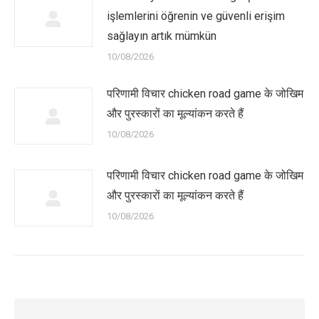
işlemlerini öğrenin ve güvenli erişim
sağlayın artık mümkün
10/08/2026
परिणामी विचार chicken road game के जोखिम
और पुरस्कारों का मूल्यांकन करते हैं
10/08/2026
परिणामी विचार chicken road game के जोखिम
और पुरस्कारों का मूल्यांकन करते हैं
10/08/2026