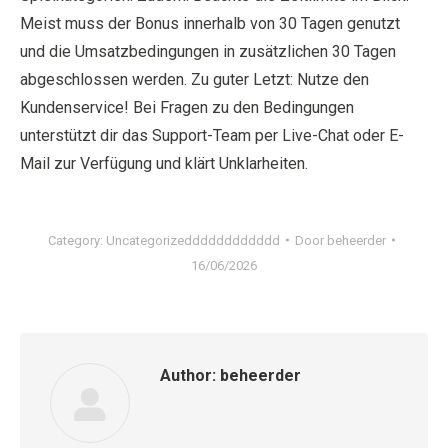
Meist muss der Bonus innerhalb von 30 Tagen genutzt
und die Umsatzbedingungen in zusätzlichen 30 Tagen
abgeschlossen werden. Zu guter Letzt: Nutze den
Kundenservice! Bei Fragen zu den Bedingungen
unterstützt dir das Support-Team per Live-Chat oder E-
Mail zur Verfügung und klärt Unklarheiten.
Category:
Uncategorizedddddddddddd
Door
beheerder
16/06/2026
Author:
beheerder