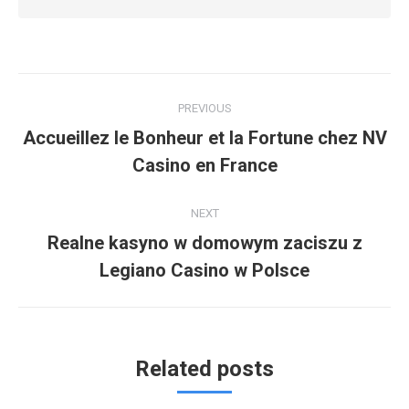
Post
PREVIOUS
navigation
Accueillez le Bonheur et la Fortune chez NV
Previous
Casino en France
post:
NEXT
Realne kasyno w domowym zaciszu z
Next
Legiano Casino w Polsce
post:
Related posts