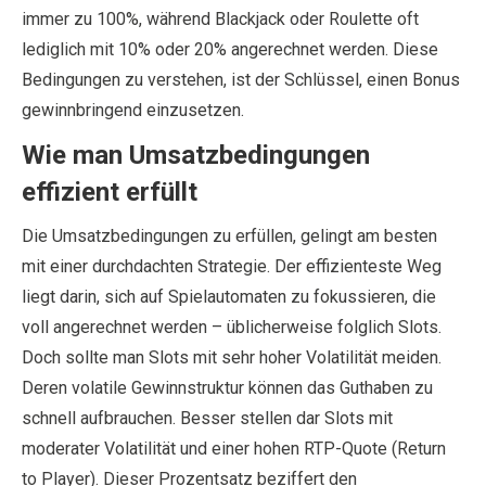
immer zu 100%, während Blackjack oder Roulette oft
lediglich mit 10% oder 20% angerechnet werden. Diese
Bedingungen zu verstehen, ist der Schlüssel, einen Bonus
gewinnbringend einzusetzen.
Wie man Umsatzbedingungen
effizient erfüllt
Die Umsatzbedingungen zu erfüllen, gelingt am besten
mit einer durchdachten Strategie. Der effizienteste Weg
liegt darin, sich auf Spielautomaten zu fokussieren, die
voll angerechnet werden – üblicherweise folglich Slots.
Doch sollte man Slots mit sehr hoher Volatilität meiden.
Deren volatile Gewinnstruktur können das Guthaben zu
schnell aufbrauchen. Besser stellen dar Slots mit
moderater Volatilität und einer hohen RTP-Quote (Return
to Player). Dieser Prozentsatz beziffert den