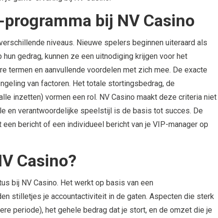
P-programma bij NV Casino
rschillende niveaus. Nieuwe spelers beginnen uiteraard als
p hun gedrag, kunnen ze een uitnodiging krijgen voor het
jkere termen en aanvullende voordelen met zich mee. De exacte
ngeling van factoren. Het totale stortingsbedrag, de
lle inzetten) vormen een rol. NV Casino maakt deze criteria niet
e en verantwoordelijke speelstijl is de basis tot succes. De
jgt een bericht of een individueel bericht van je VIP-manager op
 NV Casino?
us bij NV Casino. Het werkt op basis van een
 stilletjes je accountactiviteit in de gaten. Aspecten die sterk
ere periode), het gehele bedrag dat je stort, en de omzet die je