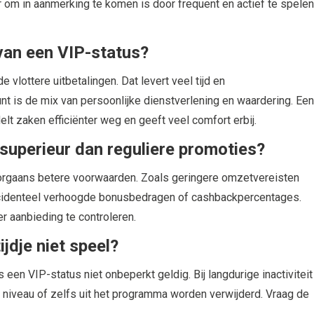
r om in aanmerking te komen is door frequent en actief te spelen
van een VIP-status?
vlottere uitbetalingen. Dat levert veel tijd en
nt is de mix van persoonlijke dienstverlening en waardering. Een
lt zaken efficiënter weg en geeft veel comfort erbij.
superieur dan reguliere promoties?
rgaans betere voorwaarden. Zoals geringere omzetvereisten
 incidenteel verhoogde bonusbedragen of cashbackpercentages.
r aanbieding te controleren.
ijdje niet speel?
 een VIP-status niet onbeperkt geldig. Bij langdurige inactiviteit
niveau of zelfs uit het programma worden verwijderd. Vraag de