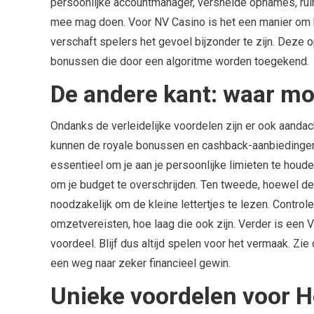
persoonlijke accountmanager, versnelde opnames, ruim
mee mag doen. Voor NV Casino is het een manier om h
verschaft spelers het gevoel bijzonder te zijn. Deze
bonussen die door een algoritme worden toegekend.
De andere kant: waar moe
Ondanks de verleidelijke voordelen zijn er ook aanda
kunnen de royale bonussen en cashback-aanbiedingen 
essentieel om je aan je persoonlijke limieten te houden
om je budget te overschrijden. Ten tweede, hoewel de 
noodzakelijk om de kleine lettertjes te lezen. Controle
omzetvereisten, hoe laag die ook zijn. Verder is een 
voordeel. Blijf dus altijd spelen voor het vermaak. Zie
een weg naar zeker financieel gewin.
Unieke voordelen voor H