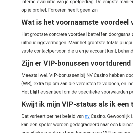
interne evaluatie van je spelgedrag. De enigste manie
op je profiel. Forceren heeft geen zin.
Wat is het voornaamste voordeel 
Het grootste concrete voordeel betreffen doorgaans de 
uithoudingsvermogen. Maar het grootste totale pluspu
vaste contactpersoon die u en je account kent, behande
Zijn er VIP-bonussen voortdurend 
Meestal wel. VIP-bonussen bij NV Casino hebben doo
(WR), extra tijd om aan die vereisten te voldoen, en
Het blijft essentieel om de specifieke voorwaarden pe
Kwijt ik mijn VIP-status als ik een t
Dat varieert per het beleid van
nv
Casino. Gewoonlijk is
kan een speler worden gedegradeerd naar een kleiner 
specifieke regels na bij je toegewezen VIP-manager.