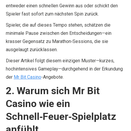
entweder einen schnellen Gewinn aus oder schickt den
Spieler fast sofort zum nächsten Spin zurück.
Spieler, die auf dieses Tempo stehen, schätzen die
minimale Pause zwischen den Entscheidungen—ein
krasser Gegensatz zu Marathon‑Sessions, die sie
ausgelaugt zurücklassen.
Dieser Artikel folgt diesem einzigen Muster—kurzes,
hochintensives Gameplay—durchgehend in der Erkundung
der
Mr Bit Casino
-Angebote.
2. Warum sich Mr Bit
Casino wie ein
Schnell‑Feuer‑Spielplatz
anfühlt