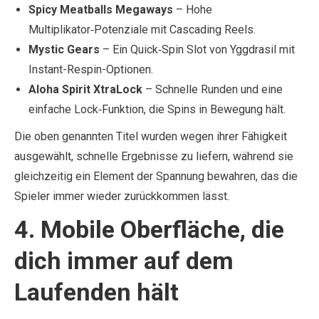
Spicy Meatballs Megaways
– Hohe
Multiplikator‑Potenziale mit Cascading Reels.
Mystic Gears
– Ein Quick‑Spin Slot von Yggdrasil mit
Instant-Respin-Optionen.
Aloha Spirit XtraLock
– Schnelle Runden und eine
einfache Lock‑Funktion, die Spins in Bewegung hält.
Die oben genannten Titel wurden wegen ihrer Fähigkeit
ausgewählt, schnelle Ergebnisse zu liefern, während sie
gleichzeitig ein Element der Spannung bewahren, das die
Spieler immer wieder zurückkommen lässt.
4. Mobile Oberfläche, die
dich immer auf dem
Laufenden hält