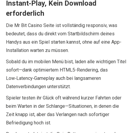
Instant‑Play, Kein Download
erforderlich
Die Mr Bit Casino Seite ist vollständig responsiv, was
bedeutet, dass du direkt vom Startbildschirm deines
Handys aus ein Spiel starten kannst, ohne auf eine App-
Installation warten zu müssen.
Sobald du im mobilen Menü bist, laden alle wichtigen Titel
sofort—dank optimiertem HTML5-Rendering, das
Low‑Latency‑Gameplay auch bei langsameren
Datenverbindungen unterstützt.
Spieler testen ihr Glück oft während kurzer Fahrten oder
beim Warten in der Schlange—Situationen, in denen die
Zeit knapp ist, aber das Verlangen nach sofortiger
Befriedigung hoch ist.