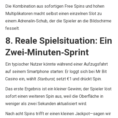
Die Kombination aus sofortigen Free Spins und hohen
Multiplikatoren macht selbst einen einzelnen Slot zu
einem Adrenalin‑Schub, der die Spieler an die Bildschirme
fesselt.
8. Reale Spielsituation: Ein
Zwei‑Minuten‑Sprint
Ein typischer Nutzer könnte während einer Aufzugsfahrt
auf seinem Smartphone starten: Er loggt sich bei Mr Bit
Casino ein, wählt
Starburst
, setzt €1 und drückt Spin.
Das erste Ergebnis ist ein kleiner Gewinn; der Spieler löst
sofort einen weiteren Spin aus, weil die Oberfläche in
weniger als zwei Sekunden aktualisiert wird.
Nach acht Spins trifft er einen kleinen Jackpot—sagen wir