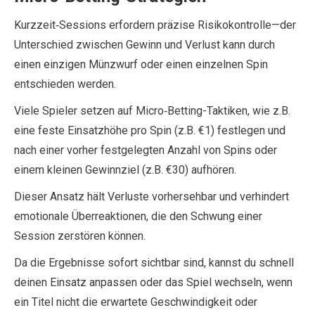
Kurzzeit‑Sessions erfordern präzise Risikokontrolle—der
Unterschied zwischen Gewinn und Verlust kann durch
einen einzigen Münzwurf oder einen einzelnen Spin
entschieden werden.
Viele Spieler setzen auf Micro‑Betting-Taktiken, wie z.B.
eine feste Einsatzhöhe pro Spin (z.B. €1) festlegen und
nach einer vorher festgelegten Anzahl von Spins oder
einem kleinen Gewinnziel (z.B. €30) aufhören.
Dieser Ansatz hält Verluste vorhersehbar und verhindert
emotionale Überreaktionen, die den Schwung einer
Session zerstören können.
Da die Ergebnisse sofort sichtbar sind, kannst du schnell
deinen Einsatz anpassen oder das Spiel wechseln, wenn
ein Titel nicht die erwartete Geschwindigkeit oder