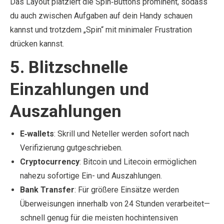
Das Layout platziert die Spin‑Buttons prominent, sodass
du auch zwischen Aufgaben auf dein Handy schauen
kannst und trotzdem „Spin“ mit minimaler Frustration
drücken kannst.
5. Blitzschnelle
Einzahlungen und
Auszahlungen
E‑wallets
: Skrill und Neteller werden sofort nach
Verifizierung gutgeschrieben.
Cryptocurrency
: Bitcoin und Litecoin ermöglichen
nahezu sofortige Ein- und Auszahlungen.
Bank Transfer
: Für größere Einsätze werden
Überweisungen innerhalb von 24 Stunden verarbeitet—
schnell genug für die meisten hochintensiven