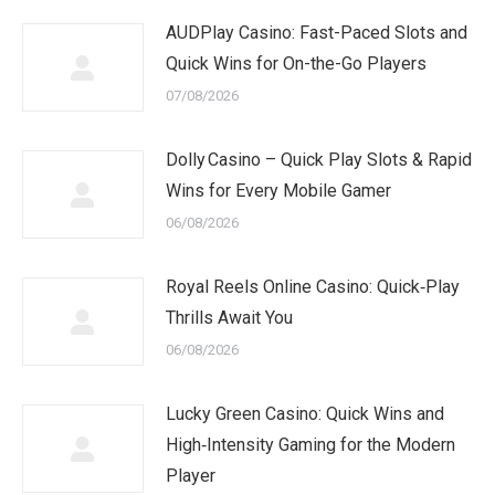
AUDPlay Casino: Fast-Paced Slots and
Quick Wins for On-the-Go Players
07/08/2026
Dolly Casino – Quick Play Slots & Rapid
Wins for Every Mobile Gamer
06/08/2026
Royal Reels Online Casino: Quick‑Play
Thrills Await You
06/08/2026
Lucky Green Casino: Quick Wins and
High‑Intensity Gaming for the Modern
Player