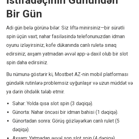
Bir Gün
Adi gün belə görünə bilər: Siz liftə minirsiniz—bir sürətli
spin üçün vaxt; nahar fasiləsində telefonunuzdan idman
oyunu izləyirsiniz; kofe dükanında canlı ruletə sınaq
edirsiniz; axşam yatmadan əvvəl app-ə daxil olub bir slot
spin daha edirsiniz.
Bu nümunə göstərir ki, Mostbet AZ-nin mobil platforması
gündəlik rutinlərə problemsiz uyğunlaşır və uzun müddət və
ya dərin öhdəlik tələb etmir.
Səhər: Yolda qısa slot spin (3 dəqiqə).
Günorta: Nahar öncəsi bir idman bahisi (1 dəqiqə).
Günortadan sonra: Görüş gözləyərkən canlı rulet (5
dəqiqə).
Axşam: Yatmadan əvvəl son slot spin (4 dəqiqə).