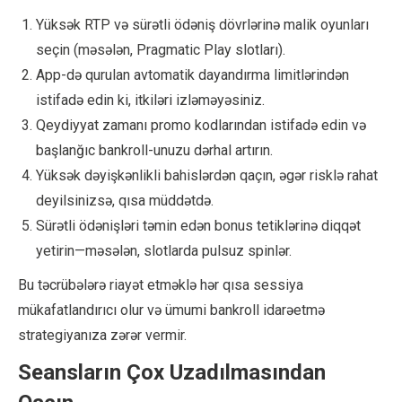
Yüksək RTP və sürətli ödəniş dövrlərinə malik oyunları
seçin (məsələn, Pragmatic Play slotları).
App-də qurulan avtomatik dayandırma limitlərindən
istifadə edin ki, itkiləri izləməyəsiniz.
Qeydiyyat zamanı promo kodlarından istifadə edin və
başlanğıc bankroll-unuzu dərhal artırın.
Yüksək dəyişkənlikli bahislərdən qaçın, əgər risklə rahat
deyilsinizsə, qısa müddətdə.
Sürətli ödənişləri təmin edən bonus tetiklərinə diqqət
yetirin—məsələn, slotlarda pulsuz spinlər.
Bu təcrübələrə riayət etməklə hər qısa sessiya
mükafatlandırıcı olur və ümumi bankroll idarəetmə
strategiyanıza zərər vermir.
Seansların Çox Uzadılmasından