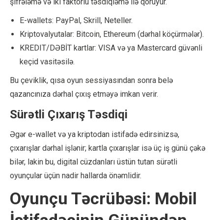
şifrələmə və iki faktorlu təsdiqləmə ilə qoruyur.
E-wallets: PayPal, Skrill, Neteller.
Kriptovalyutalar: Bitcoin, Ethereum (dərhal köçürmələr).
KREDIT/DƏBİT kartlar: VISA və ya Mastercard güvənli
keçid vasitəsilə.
Bu çeviklik, qısa oyun sessiyasından sonra belə
qazancınıza dərhal çıxış etməyə imkan verir.
Sürətli Çıxarış Təsdiqi
Əgər e-wallet və ya kriptodan istifadə edirsinizsə,
çıxarışlar dərhal işlənir; kartla çıxarışlar isə üç iş günü çəkə
bilər, lakin bu, digital cüzdanları üstün tutan sürətli
oyunçular üçün nadir hallarda önəmlidir.
Oyunçu Təcrübəsi: Mobil
İstifadəçinin Günündən