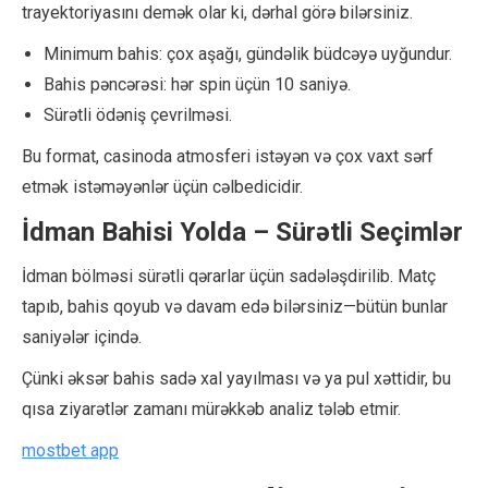
trayektoriyasını demək olar ki, dərhal görə bilərsiniz.
Minimum bahis: çox aşağı, gündəlik büdcəyə uyğundur.
Bahis pəncərəsi: hər spin üçün 10 saniyə.
Sürətli ödəniş çevrilməsi.
Bu format, casinoda atmosferi istəyən və çox vaxt sərf
etmək istəməyənlər üçün cəlbedicidir.
İdman Bahisi Yolda – Sürətli Seçimlər
İdman bölməsi sürətli qərarlar üçün sadələşdirilib. Matç
tapıb, bahis qoyub və davam edə bilərsiniz—bütün bunlar
saniyələr içində.
Çünki əksər bahis sadə xal yayılması və ya pul xəttidir, bu
qısa ziyarətlər zamanı mürəkkəb analiz tələb etmir.
mostbet app