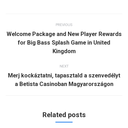
Post
PREVIOUS
navigation
Welcome Package and New Player Rewards
Previous
for Big Bass Splash Game in United
post:
Kingdom
NEXT
Merj kockáztatni, tapasztald a szenvedélyt
Next
a Betista Casinoban Magyarországon
post:
Related posts