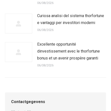
06/08/2026
Curiosa analisi del sistema thorfortune
e vantaggi per investitori moderni
06/08/2026
Excellente opportunité
dinvestissement avec le thorfortune
bonus et un avenir prospère garanti
06/08/2026
Contactgegevens