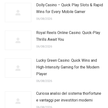
Dolly Casino – Quick Play Slots & Rapid
Wins for Every Mobile Gamer
06/08/2026
Royal Reels Online Casino: Quick‑Play
Thrills Await You
06/08/2026
Lucky Green Casino: Quick Wins and
High‑Intensity Gaming for the Modern
Player
06/08/2026
Curiosa analisi del sistema thorfortune
e vantaggi per investitori moderni
06/08/2026