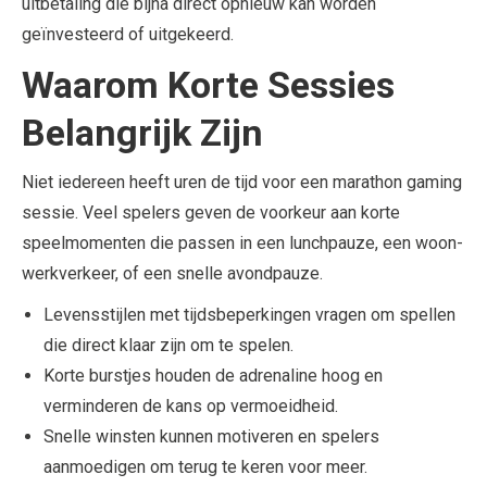
uitbetaling die bijna direct opnieuw kan worden
geïnvesteerd of uitgekeerd.
Waarom Korte Sessies
Belangrijk Zijn
Niet iedereen heeft uren de tijd voor een marathon gaming
sessie. Veel spelers geven de voorkeur aan korte
speelmomenten die passen in een lunchpauze, een woon-
werkverkeer, of een snelle avondpauze.
Levensstijlen met tijdsbeperkingen vragen om spellen
die direct klaar zijn om te spelen.
Korte burstjes houden de adrenaline hoog en
verminderen de kans op vermoeidheid.
Snelle winsten kunnen motiveren en spelers
aanmoedigen om terug te keren voor meer.