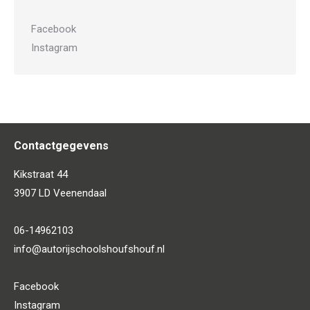
Facebook
Instagram
Contactgegevens
Kikstraat 44
3907 LD Veenendaal
06-14962103
info@autorijschoolshoufshouf.nl
Facebook
Instagram