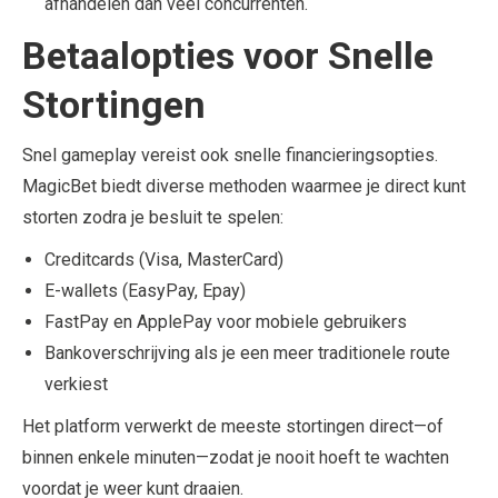
afhandelen dan veel concurrenten.
Betaalopties voor Snelle
Stortingen
Snel gameplay vereist ook snelle financieringsopties.
MagicBet biedt diverse methoden waarmee je direct kunt
storten zodra je besluit te spelen:
Creditcards (Visa, MasterCard)
E-wallets (EasyPay, Epay)
FastPay en ApplePay voor mobiele gebruikers
Bankoverschrijving als je een meer traditionele route
verkiest
Het platform verwerkt de meeste stortingen direct—of
binnen enkele minuten—zodat je nooit hoeft te wachten
voordat je weer kunt draaien.