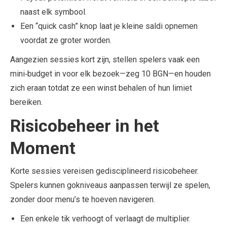
naast elk symbool.
Een “quick cash” knop laat je kleine saldi opnemen
voordat ze groter worden.
Aangezien sessies kort zijn, stellen spelers vaak een
mini‑budget in voor elk bezoek—zeg 10 BGN—en houden
zich eraan totdat ze een winst behalen of hun limiet
bereiken.
Risicobeheer in het
Moment
Korte sessies vereisen gedisciplineerd risicobeheer.
Spelers kunnen gokniveaus aanpassen terwijl ze spelen,
zonder door menu’s te hoeven navigeren.
Een enkele tik verhoogt of verlaagt de multiplier.