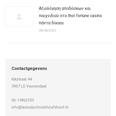
Αξιολόγηση αποδόσεων και
παιχνιδιού στο thor fortune casino
πάντα δίκαια
08/08/2026
Contactgegevens
Kikstraat 44
3907 LD Veenendaal
06-14962103
info@autorijschoolshoufshouf.nl