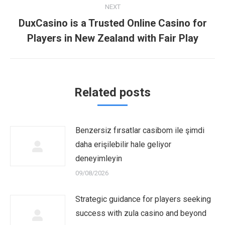
NEXT
DuxCasino is a Trusted Online Casino for
Next
Players in New Zealand with Fair Play
post:
Related posts
Benzersiz fırsatlar casibom ile şimdi
daha erişilebilir hale geliyor
deneyimleyin
09/08/2026
Strategic guidance for players seeking
success with zula casino and beyond