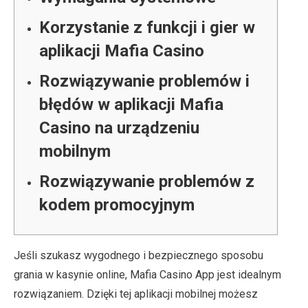
Korzystanie z funkcji i gier w
aplikacji Mafia Casino
Rozwiązywanie problemów i
błędów w aplikacji Mafia
Casino na urządzeniu
mobilnym
Rozwiązywanie problemów z
kodem promocyjnym
Jeśli szukasz wygodnego i bezpiecznego sposobu
grania w kasynie online, Mafia Casino App jest idealnym
rozwiązaniem. Dzięki tej aplikacji mobilnej możesz