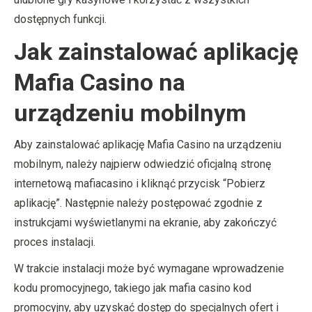
dostępnych funkcji.
Jak zainstalować aplikację
Mafia Casino na
urządzeniu mobilnym
Aby zainstalować aplikację Mafia Casino na urządzeniu
mobilnym, należy najpierw odwiedzić oficjalną stronę
internetową mafiacasino i kliknąć przycisk “Pobierz
aplikację”. Następnie należy postępować zgodnie z
instrukcjami wyświetlanymi na ekranie, aby zakończyć
proces instalacji.
W trakcie instalacji może być wymagane wprowadzenie
kodu promocyjnego, takiego jak mafia casino kod
promocyjny, aby uzyskać dostęp do specjalnych ofert i