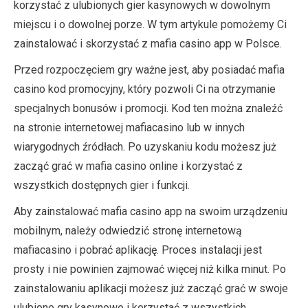
korzystać z ulubionych gier kasynowych w dowolnym
miejscu i o dowolnej porze. W tym artykule pomożemy Ci
zainstalować i skorzystać z mafia casino app w Polsce.
Przed rozpoczęciem gry ważne jest, aby posiadać mafia
casino kod promocyjny, który pozwoli Ci na otrzymanie
specjalnych bonusów i promocji. Kod ten można znaleźć
na stronie internetowej mafiacasino lub w innych
wiarygodnych źródłach. Po uzyskaniu kodu możesz już
zacząć grać w mafia casino online i korzystać z
wszystkich dostępnych gier i funkcji.
Aby zainstalować mafia casino app na swoim urządzeniu
mobilnym, należy odwiedzić stronę internetową
mafiacasino i pobrać aplikację. Proces instalacji jest
prosty i nie powinien zajmować więcej niż kilka minut. Po
zainstalowaniu aplikacji możesz już zacząć grać w swoje
ulubione gry kasynowe i korzystać z wszystkich