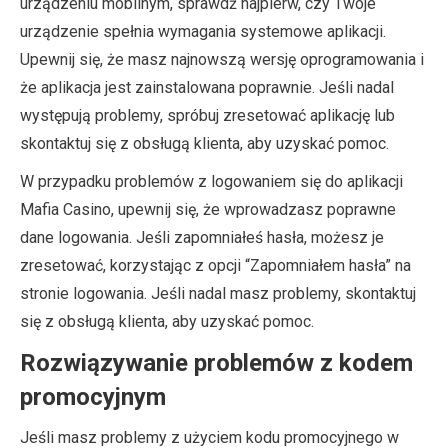
urządzeniu mobilnym, sprawdź najpierw, czy Twoje
urządzenie spełnia wymagania systemowe aplikacji.
Upewnij się, że masz najnowszą wersję oprogramowania i
że aplikacja jest zainstalowana poprawnie. Jeśli nadal
występują problemy, spróbuj zresetować aplikację lub
skontaktuj się z obsługą klienta, aby uzyskać pomoc.
W przypadku problemów z logowaniem się do aplikacji
Mafia Casino, upewnij się, że wprowadzasz poprawne
dane logowania. Jeśli zapomniałeś hasła, możesz je
zresetować, korzystając z opcji “Zapomniałem hasła” na
stronie logowania. Jeśli nadal masz problemy, skontaktuj
się z obsługą klienta, aby uzyskać pomoc.
Rozwiązywanie problemów z kodem
promocyjnym
Jeśli masz problemy z użyciem kodu promocyjnego w