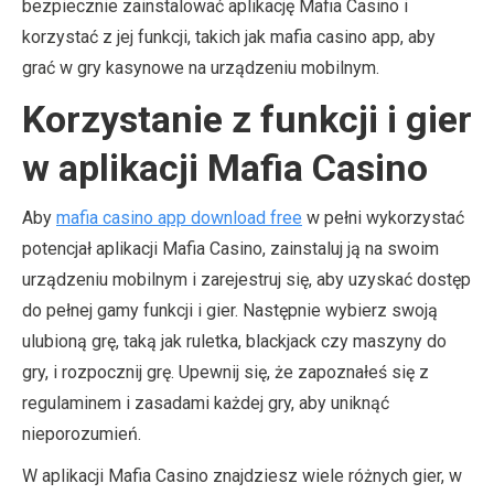
bezpiecznie zainstalować aplikację Mafia Casino i
korzystać z jej funkcji, takich jak mafia casino app, aby
grać w gry kasynowe na urządzeniu mobilnym.
Korzystanie z funkcji i gier
w aplikacji Mafia Casino
Aby
mafia casino app download free
w pełni wykorzystać
potencjał aplikacji Mafia Casino, zainstaluj ją na swoim
urządzeniu mobilnym i zarejestruj się, aby uzyskać dostęp
do pełnej gamy funkcji i gier. Następnie wybierz swoją
ulubioną grę, taką jak ruletka, blackjack czy maszyny do
gry, i rozpocznij grę. Upewnij się, że zapoznałeś się z
regulaminem i zasadami każdej gry, aby uniknąć
nieporozumień.
W aplikacji Mafia Casino znajdziesz wiele różnych gier, w