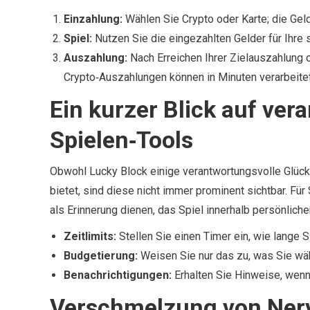
Einzahlung:
Wählen Sie Crypto oder Karte; die Geld
Spiel:
Nutzen Sie die eingezahlten Gelder für Ihre 
Auszahlung:
Nach Erreichen Ihrer Zielauszahlung 
Crypto‑Auszahlungen können in Minuten verarbeite
Ein kurzer Blick auf ve
Spielen‑Tools
Obwohl Lucky Block einige verantwortungsvolle Glück
bietet, sind diese nicht immer prominent sichtbar. Für
als Erinnerung dienen, das Spiel innerhalb persönliche
Zeitlimits:
Stellen Sie einen Timer ein, wie lange Si
Budgetierung:
Weisen Sie nur das zu, was Sie wäh
Benachrichtigungen:
Erhalten Sie Hinweise, wenn 
Verschmelzung von Nerve