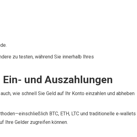
nde.
ndere zu testen, während Sie innerhalb Ihres
i Ein- und Auszahlungen
t auch, wie schnell Sie Geld auf Ihr Konto einzahlen und abheben
thoden—einschließlich BTC, ETH, LTC und traditionelle e‑wallets
uf Ihre Gelder zugreifen können.