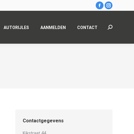
Facebook
Instagram
page
page
opens
opens
AUTORIJLES
AANMELDEN
CONTACT
Search:
in
in
new
new
window
window
Contactgegevens
Kikstraat 44