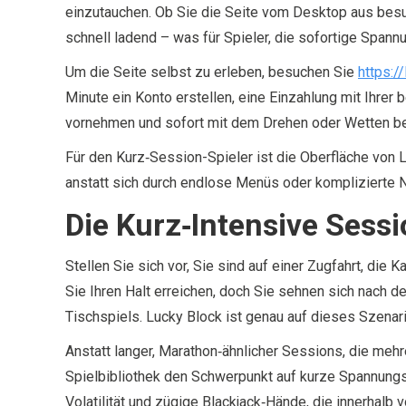
einzutauchen. Ob Sie die Seite vom Desktop aus besu
schnell ladend – was für Spieler, die sofortige Spannu
Um die Seite selbst zu erleben, besuchen Sie
https://
Minute ein Konto erstellen, eine Einzahlung mit Ihre
vornehmen und sofort mit dem Drehen oder Wetten b
Für den Kurz‑Session-Spieler ist die Oberfläche von L
anstatt sich durch endlose Menüs oder komplizierte 
Die Kurz‑Intensive Sessi
Stellen Sie sich vor, Sie sind auf einer Zugfahrt, die
Sie Ihren Halt erreichen, doch Sie sehnen sich nach 
Tischspiels. Lucky Block ist genau auf dieses Szenar
Anstatt langer, Marathon‑ähnlicher Sessions, die meh
Spielbibliothek den Schwerpunkt auf kurze Spannung
Volatilität und zügige Blackjack‑Hände, die innerhalb