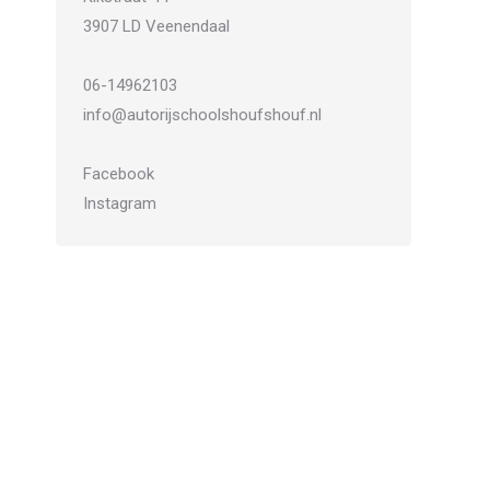
3907 LD Veenendaal
06-14962103
info@autorijschoolshoufshouf.nl
Facebook
Instagram