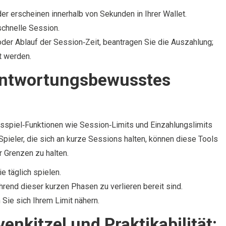
er erscheinen innerhalb von Sekunden in Ihrer Wallet.
schnelle Session.
oder Ablauf der Session‑Zeit, beantragen Sie die Auszahlung;
t werden.
rantwortungsbewusstes
sspiel‑Funktionen wie Session‑Limits und Einzahlungslimits
 Spieler, die sich an kurze Sessions halten, können diese Tools
r Grenzen zu halten.
e täglich spielen.
rend dieser kurzen Phasen zu verlieren bereit sind.
Sie sich Ihrem Limit nähern.
nkitzel und Praktikabilität: