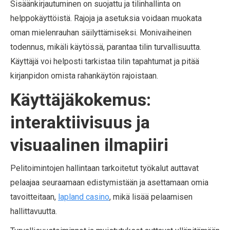
Sisäänkirjautuminen on suojattu ja tilinhallinta on
helppokäyttöistä. Rajoja ja asetuksia voidaan muokata
oman mielenrauhan säilyttämiseksi. Monivaiheinen
todennus, mikäli käytössä, parantaa tilin turvallisuutta.
Käyttäjä voi helposti tarkistaa tilin tapahtumat ja pitää
kirjanpidon omista rahankäytön rajoistaan.
Käyttäjäkokemus:
interaktiivisuus ja
visuaalinen ilmapiiri
Pelitoimintojen hallintaan tarkoitetut työkalut auttavat
pelaajaa seuraamaan edistymistään ja asettamaan omia
tavoitteitaan,
lapland casino
, mikä lisää pelaamisen
hallittavuutta.