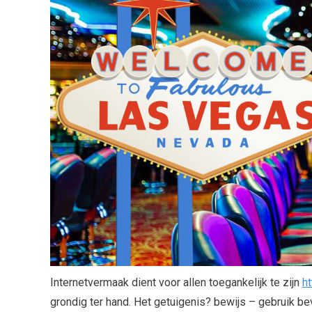
Internetvermaak dient voor allen toegankelijk te zijn
ht
grondig ter hand. Het getuigenis? bewijs – gebruik bev