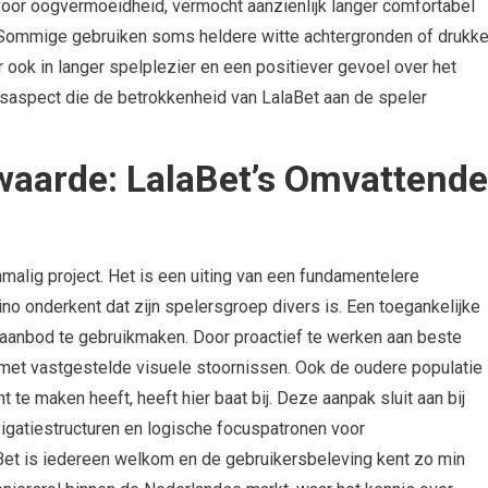
g voor oogvermoeidheid, vermocht aanzienlijk langer comfortabel
 Sommige gebruiken soms heldere witte achtergronden of drukk
ar ook in langer spelplezier en een positiever gevoel over het
itsaspect die de betrokkenheid van LalaBet aan de speler
waarde: LalaBet’s Omvattende
nmalig project. Het is een uiting van een fundamentelere
no onderkent dat zijn spelersgroep divers is. Een toegankelijke
 aanbod te gebruikmaken. Door proactief te werken aan beste
s met vastgestelde visuele stoornissen. Ook de oudere populatie
t te maken heeft, heeft hier baat bij. Deze aanpak sluit aan bij
vigatiestructuren en logische focuspatronen voor
aBet is iedereen welkom en de gebruikersbeleving kent zo min