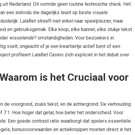
 uit Nederland. Dit vormde geen routine technische check. Het
an een individu die dagelijks leunt op beste visuele
idelijk. LalaBet streeft niet enkel naar speelplezier, maar
kheid en gebruiksgemak. Elke knop, elke banner, elke stukje tekst
nder wisselende? omstandigheden. Voor bezoekers in
ig voelt, ongeacht of je een kwartiertje actief bent of een
oject profileert LalaBet Casino zich expliciet in het debat over
 Waarom is het Cruciaal voor
ssen de voorgrond, zoals tekst, en de achtergrond. De verhouding
f 7:1. Hoe hoger dat getal, hoe beter het onderscheid. Voor
eiste. Een goede contrast ratio waarborgt dat spelers essentiële
regels, bonusvoorwaarden en actieknoppen moeten direct in het