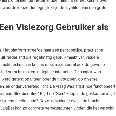
oniersrol binnen de Nederlandse markt, waar het kennis over
ntwoorde keuze die tegelijkertijd de loyaliteit van een grote
Een Visiezorg Gebruiker als
. Het platform streefde naar een persoonlijke, praktische
uit Nederland die regelmatig gebruikmaakt van visuele
bracht technische kennis mee, maar vooral ook de gewone
 het verschil maken in digitale interactie. De aanpak was
 werd getest op uiteenlopende tijdstippen, op diverse
 en onder variërend licht. De vraag was altijd: hoe functioneert
onmiddellijk duidelijk? Blijft de “Spin” knop in de gokkasten altijd
 tijdens snelle actie? Deze individuele evaluatie bracht
. LalaBet kon zo concrete verbeterpunten vinden die het verschil