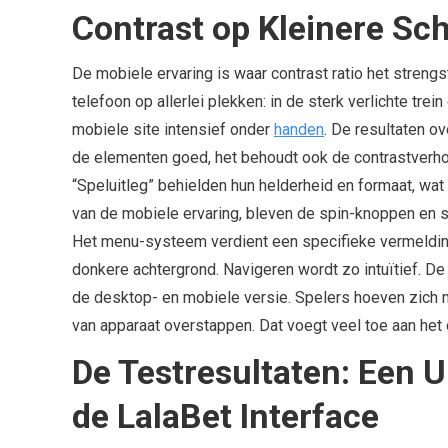
Contrast op Kleinere S
De mobiele ervaring is waar contrast ratio het strengs
telefoon op allerlei plekken: in de sterk verlichte tre
mobiele site intensief onder
handen
. De resultaten o
de elementen goed, het behoudt ook de contrastverho
“Speluitleg” behielden hun helderheid en formaat, wat
van de mobiele ervaring, bleven de spin-knoppen en sa
Het menu-systeem verdient een specifieke vermelding.
donkere achtergrond. Navigeren wordt zo intuïtief. De
de desktop- en mobiele versie. Spelers hoeven zich 
van apparaat overstappen. Dat voegt veel toe aan het 
De Testresultaten: Een 
de LalaBet Interface