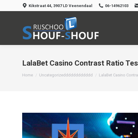
Kikstraat 44, 3907 LD Veenendaal
06-14962103
LalaBet Casino Contrast Ratio Te
Je bent hier:
Home
Uncategorizedddddddddddd
LalaBet Casino Contra