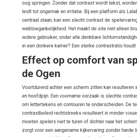
oog springen. Zonder dat contrast wordt tekst, worden
leidt tot ongemak en irritatie. Bij een platform als L
centraal staan, kan een slecht contrast de spelervarin
webtoegankelijkheid. Het maakt de site niet alleen b
iedere gebruiker, onder alle denkbare lichtomstandigh
in een donkere kamer? Een sterke contrastratio houdt
Effect op comfort van s
de Ogen
Voortdurend achter een scherm zitten kan resulteren 
en hoofdpijn. Een voorname oorzaak is slechte contr
om lettertekens en contouren te onderscheiden. De te
contrastbeleid rechtstreeks resulteert in minder visue
moeten spelers niet te turen of dichter naar het sche
zorgt voor een aangename kijkervaring zonder harde 