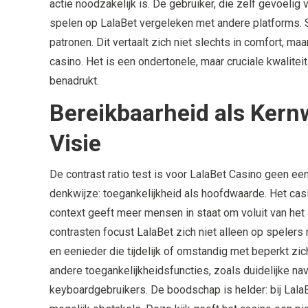
actie noodzakelijk is. De gebruiker, die zelf gevoeli
spelen op LalaBet vergeleken met andere platforms.
patronen. Dit vertaalt zich niet slechts in comfort, ma
casino. Het is een ondertonele, maar cruciale kwalite
benadrukt.
Bereikbaarheid als Kern
Visie
De contrast ratio test is voor LalaBet Casino geen ee
denkwijze: toegankelijkheid als hoofdwaarde. Het casi
context geeft meer mensen in staat om voluit van het
contrasten focust LalaBet zich niet alleen op speler
en eenieder die tijdelijk of omstandig met beperkt zich
andere toegankelijkheidsfuncties, zoals duidelijke na
keyboardgebruikers. De boodschap is helder: bij Lal