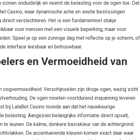
 iconen onduidelijk en neemt de belasting voor de ogen toe. Dat
alaBet Casino, waar dynamische actie en snelle beslissingen
g direct verslechteren. Het is een fundamenteel stukje
ruikbaar voor mensen met een visuele beperking, maar voor
eden. Speel je op een zonnige dag met reflectie op je scherm, of
 de interface leesbaar en betrouwbaar.
pelers en Vermoeidheid van
in oogvermoeidheid. Verschijnselen zijn droge ogen, wazig zicht
astverhouding. De ogen moeten voortdurend inspanning leveren
st bij LalaBet Casino toonde aan dat het nauwkeurige
le belasting. Aangezien belangrijke informatie direct opvalt,
rm te leunen. De kalme, donkere basiskleur van de achtergrond
lichtvlakken. De accentuerende kleuren komen exact daar waar