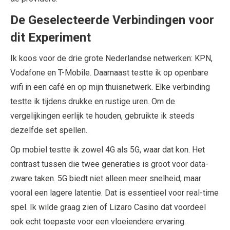
De Geselecteerde Verbindingen voor
dit Experiment
Ik koos voor de drie grote Nederlandse netwerken: KPN,
Vodafone en T-Mobile. Daarnaast testte ik op openbare
wifi in een café en op mijn thuisnetwerk. Elke verbinding
testte ik tijdens drukke en rustige uren. Om de
vergelijkingen eerlijk te houden, gebruikte ik steeds
dezelfde set spellen.
Op mobiel testte ik zowel 4G als 5G, waar dat kon. Het
contrast tussen die twee generaties is groot voor data-
zware taken. 5G biedt niet alleen meer snelheid, maar
vooral een lagere latentie. Dat is essentieel voor real-time
spel. Ik wilde graag zien of Lizaro Casino dat voordeel
ook echt toepaste voor een vloeiendere ervaring.