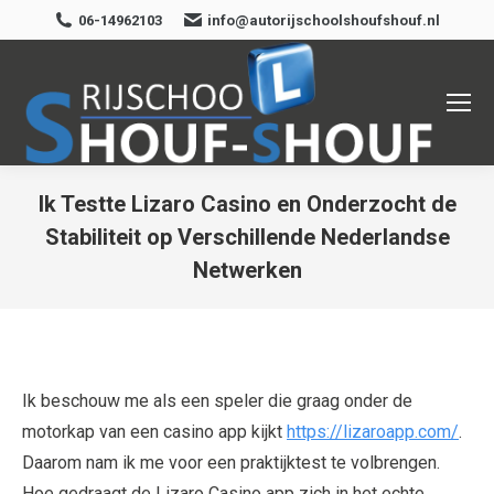
06-14962103
info@autorijschoolshoufshouf.nl
Ik Testte Lizaro Casino en Onderzocht de
Stabiliteit op Verschillende Nederlandse
Netwerken
Je bent hier:
Ik beschouw me als een speler die graag onder de
motorkap van een casino app kijkt
https://lizaroapp.com/
.
Daarom nam ik me voor een praktijktest te volbrengen.
Hoe gedraagt de Lizaro Casino app zich in het echte