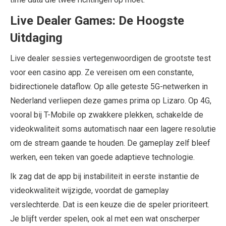
Live Dealer Games: De Hoogste
Uitdaging
Live dealer sessies vertegenwoordigen de grootste test
voor een casino app. Ze vereisen om een constante,
bidirectionele dataflow. Op alle geteste 5G-netwerken in
Nederland verliepen deze games prima op Lizaro. Op 4G,
vooral bij T-Mobile op zwakkere plekken, schakelde de
videokwaliteit soms automatisch naar een lagere resolutie
om de stream gaande te houden. De gameplay zelf bleef
werken, een teken van goede adaptieve technologie.
Ik zag dat de app bij instabiliteit in eerste instantie de
videokwaliteit wijzigde, voordat de gameplay
verslechterde. Dat is een keuze die de speler prioriteert.
Je blijft verder spelen, ook al met een wat onscherper