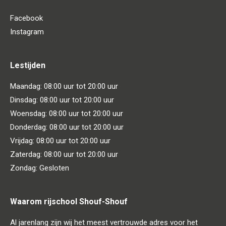
Facebook
Instagram
Lestijden
Maandag: 08:00 uur tot 20:00 uur
Dinsdag: 08:00 uur tot 20:00 uur
Woensdag: 08:00 uur tot 20:00 uur
Donderdag: 08:00 uur tot 20:00 uur
Vrijdag: 08:00 uur tot 20:00 uur
Zaterdag: 08:00 uur tot 20:00 uur
Zondag: Gesloten
Waarom rijschool Shouf-Shouf
Al jarenlang zijn wij het meest vertrouwde adres voor het