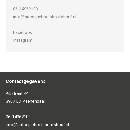
06-14962103
info@autorijschoolshoufshouf.nl
Facebook
Instagram
Contactgegevens
Kikstraat 44
3907 LD Veenendaal
06-14962103
info@autorijschoolshoufshouf.nl