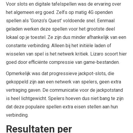
Voor slots en digitale tafelspellen was de ervaring over
het algemeen erg goed. Zelfs op matig 4G openden
spellen als ‘Gonzo’s Quest’ voldoende snel. Eenmaal
geladen werken deze spellen voor het grootste deel
lokaal op je toestel. Ze zijn dus minder afhankelijk van een
constante verbinding. Alleen bij het initiële laden of
wisselen van spel is het netwerk kritiek. Lizaro scoort hier
goed door efficiënte compressie van game-bestanden.
Opmerkelijk was dat progressieve jackpot-slots, die
gekoppeld zijn aan een netwerk van spelers, geen extra
vertraging gaven. De communicatie voor de jackpotstand
is heel lichtgewicht. Spelers hoeven dus niet bang te zijn
dat deze populaire spellen extra eisen stellen aan hun
verbinding.
Resultaten per