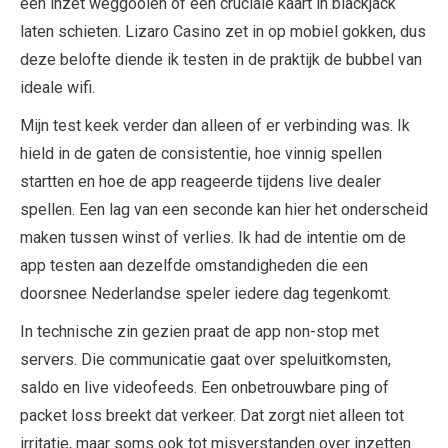
een inzet weggooien of een cruciale kaart in blackjack
laten schieten. Lizaro Casino zet in op mobiel gokken, dus
deze belofte diende ik testen in de praktijk de bubbel van
ideale wifi.
Mijn test keek verder dan alleen of er verbinding was. Ik
hield in de gaten de consistentie, hoe vinnig spellen
startten en hoe de app reageerde tijdens live dealer
spellen. Een lag van een seconde kan hier het onderscheid
maken tussen winst of verlies. Ik had de intentie om de
app testen aan dezelfde omstandigheden die een
doorsnee Nederlandse speler iedere dag tegenkomt.
In technische zin gezien praat de app non-stop met
servers. Die communicatie gaat over speluitkomsten,
saldo en live videofeeds. Een onbetrouwbare ping of
packet loss breekt dat verkeer. Dat zorgt niet alleen tot
irritatie, maar soms ook tot misverstanden over inzetten