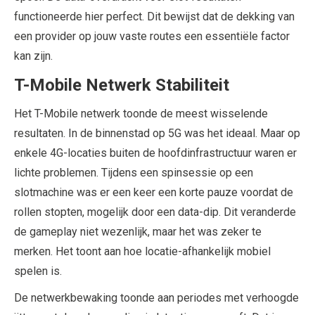
functioneerde hier perfect. Dit bewijst dat de dekking van
een provider op jouw vaste routes een essentiële factor
kan zijn.
T-Mobile Netwerk Stabiliteit
Het T-Mobile netwerk toonde de meest wisselende
resultaten. In de binnenstad op 5G was het ideaal. Maar op
enkele 4G-locaties buiten de hoofdinfrastructuur waren er
lichte problemen. Tijdens een spinsessie op een
slotmachine was er een keer een korte pauze voordat de
rollen stopten, mogelijk door een data-dip. Dit veranderde
de gameplay niet wezenlijk, maar het was zeker te
merken. Het toont aan hoe locatie-afhankelijk mobiel
spelen is.
De netwerkbewaking toonde aan periodes met verhoogde