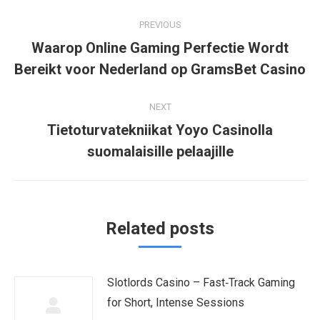
Post
PREVIOUS
navigation
Waarop Online Gaming Perfectie Wordt
Previous
Bereikt voor Nederland op GramsBet Casino
post:
NEXT
Tietoturvatekniikat Yoyo Casinolla
Next
suomalaisille pelaajille
post:
Related posts
Slotlords Casino – Fast‑Track Gaming
for Short, Intense Sessions