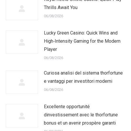
Thrills Await You
06/08/2026
Lucky Green Casino: Quick Wins and
High‑Intensity Gaming for the Modern
Player
06/08/2026
Curiosa analisi del sistema thorfortune
e vantaggi per investitori moderni
06/08/2026
Excellente opportunité
dinvestissement avec le thorfortune
bonus et un avenir prospère garanti