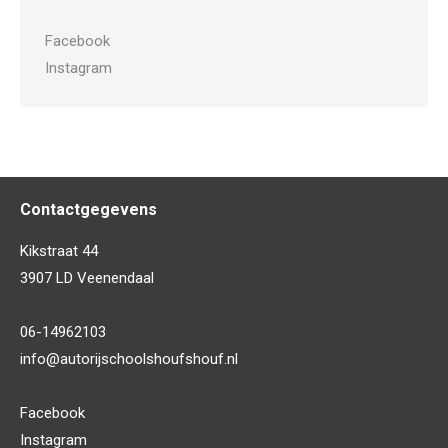
Facebook
Instagram
Contactgegevens
Kikstraat 44
3907 LD Veenendaal
06-14962103
info@autorijschoolshoufshouf.nl
Facebook
Instagram