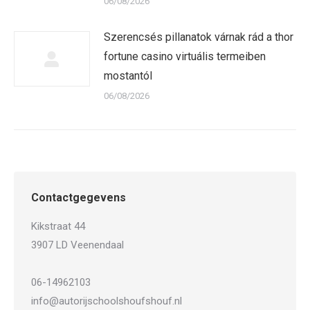
06/08/2026
Szerencsés pillanatok várnak rád a thor
fortune casino virtuális termeiben
mostantól
06/08/2026
Contactgegevens
Kikstraat 44
3907 LD Veenendaal
06-14962103
info@autorijschoolshoufshouf.nl