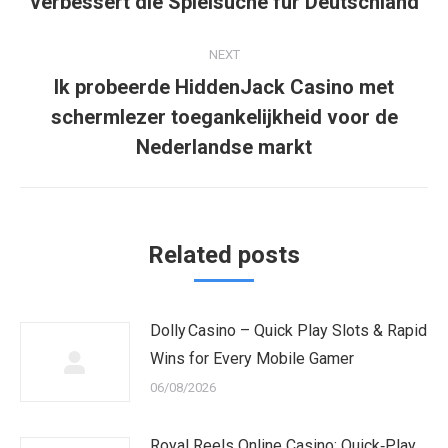
verbessert die Spielsuche für Deutschland
post:
NEXT
Ik probeerde HiddenJack Casino met
Next
schermlezer toegankelijkheid voor de
post:
Nederlandse markt
Related posts
Dolly Casino – Quick Play Slots & Rapid
Wins for Every Mobile Gamer
06/08/2026
Royal Reels Online Casino: Quick‑Play