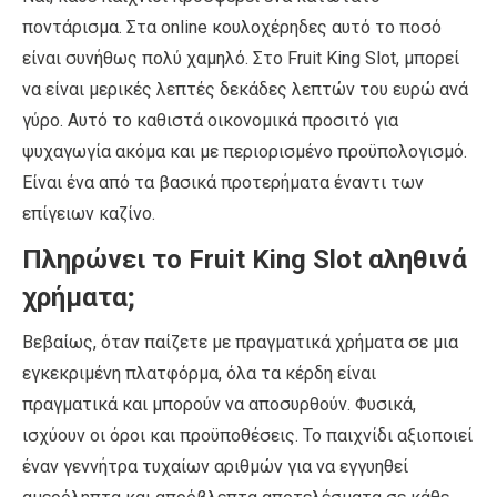
ποντάρισμα. Στα online κουλοχέρηδες αυτό το ποσό
είναι συνήθως πολύ χαμηλό. Στο Fruit King Slot, μπορεί
να είναι μερικές λεπτές δεκάδες λεπτών του ευρώ ανά
γύρο. Αυτό το καθιστά οικονομικά προσιτό για
ψυχαγωγία ακόμα και με περιορισμένο προϋπολογισμό.
Είναι ένα από τα βασικά προτερήματα έναντι των
επίγειων καζίνο.
Πληρώνει το Fruit King Slot αληθινά
χρήματα;
Βεβαίως, όταν παίζετε με πραγματικά χρήματα σε μια
εγκεκριμένη πλατφόρμα, όλα τα κέρδη είναι
πραγματικά και μπορούν να αποσυρθούν. Φυσικά,
ισχύουν οι όροι και προϋποθέσεις. Το παιχνίδι αξιοποιεί
έναν γεννήτρα τυχαίων αριθμών για να εγγυηθεί