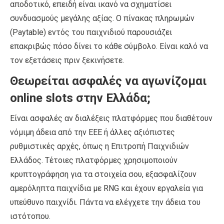
αποδοτικό, επειδή είναι ικανό να σχηματίσει
συνδυασμούς μεγάλης αξίας. Ο πίνακας πληρωμών
(Paytable) εντός του παιχνιδιού παρουσιάζει
επακριβώς πόσο δίνει το κάθε σύμβολο. Είναι καλό να
τον εξετάσεις πριν ξεκινήσετε.
Θεωρείται ασφαλές να αγωνίζομαι
online slots στην Ελλάδα;
Είναι ασφαλές αν διαλέξεις πλατφόρμες που διαθέτουν
νόμιμη άδεια από την ΕΕΕ ή άλλες αξιόπιστες
ρυθμιστικές αρχές, όπως η Επιτροπή Παιχνιδιών
Ελλάδος. Τέτοιες πλατφόρμες χρησιμοποιούν
κρυπτογράφηση για τα στοιχεία σου, εξασφαλίζουν
αμερόληπτα παιχνίδια με RNG και έχουν εργαλεία για
υπεύθυνο παιχνίδι. Πάντα να ελέγχετε την άδεια του
ιστότοπου.