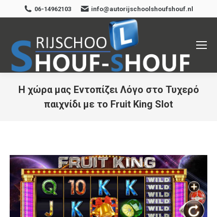
06-14962103
info@autorijschoolshoufshouf.nl
Η χώρα μας Εντοπίζει Λόγο στο Τυχερό
παιχνίδι με το Fruit King Slot
Je bent hier: