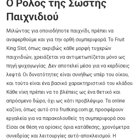
Ο Ρόλος της Σωστής
Παιχνιδιού
Μιλώντας για οποιοδήποτε παιχνίδι, πρέπει να
αναφερθούμε και για την ορθή συμπεριφορά. Το Fruit
King Slot, όπως ακριβώς κάθε μορφή τυχερών
παιχνιδιών, χρειάζεται να αντιμετωπίζεται μόνο ως
πηγή ψυχαγωγίας. Δεν αποτελεί μέσο για να κερδίσεις
λεφτά. Οι δυνατότητες είναι συνήθως υπέρ του οίκου,
και τούτο είναι ένα βασικό χαρακτηριστικό του κλάδου.
Κάθε νίκη πρέπει να το βλέπεις ως ένα θετικό και
απρόσμενο δώρο, όχι ως κάτι προβλέψιμο. Τα online
καζίνο, όπως αυτό στο fruitking.com.gr, προσφέρουν
εργαλεία για να παρακολουθείς τη συμπεριφορά σου.
Είσαι σε θέση να ορίσεις όρια κατάθεσης, χρονόμετρα
συνεδρίας και λειτουργίες αυτό-αποκλεισμού. Η